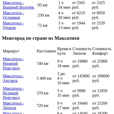
Максатиха -
1 ч
от 2565
от 3325
95 км
Вышний Волочёк
34 мин
руб.
руб.
Максатиха -
4 ч
от 6210
от 8050
230 км
Осташков
20 мин
руб.
руб.
Максатиха -
1 ч
от 1944
от 2520
72 км
Удомля
13 мин
руб.
руб.
Межгород по стране из Максатихи
Время в
Стоимость
Стоимость
Маршрут
Расстояние
пути
Эконом
Комфорт
Максатиха -
9 ч
от 19980
от 25900
Нижний
740 км
18 мин
руб.
руб.
Новгород
3 дн.
Максатиха -
от 145800
от 189000
5 400 км
4 ч
Ангарск
руб.
руб.
10 мин
Максатиха -
5 ч
от 9990
от 12950
Великий
370 км
35 мин
руб.
руб.
Новгород
Максатиха -
9 ч
от 19440
от 25200
720 км
Липецк
17 мин
руб.
руб.
Максатиха -
6 ч
от 14040
от 18200