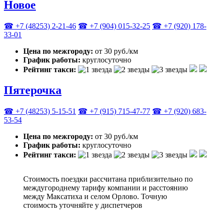
Новое
☎ +7 (48253) 2-21-46
☎ +7 (904) 015-32-25
☎ +7 (920) 178-
33-01
Цена по межгороду:
от 30 руб./км
График работы:
круглосуточно
Рейтинг такси:
Пятерочка
☎ +7 (48253) 5-15-51
☎ +7 (915) 715-47-77
☎ +7 (920) 683-
53-54
Цена по межгороду:
от 30 руб./км
График работы:
круглосуточно
Рейтинг такси:
Стоимость поездки рассчитана приблизительно по
междугороднему тарифу компании и расстоянию
между Максатиха и селом Орлово. Точную
стоимость уточняйте у диспетчеров