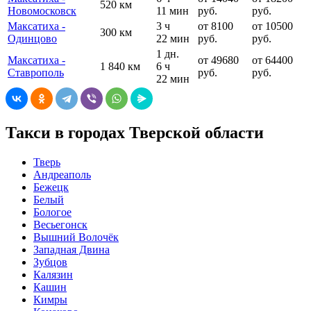
520 км
Новомосковск
11 мин
руб.
руб.
Максатиха -
3 ч
от 8100
от 10500
300 км
Одинцово
22 мин
руб.
руб.
1 дн.
Максатиха -
от 49680
от 64400
1 840 км
6 ч
Ставрополь
руб.
руб.
22 мин
Такси в городах Тверской области
Тверь
Андреаполь
Бежецк
Белый
Бологое
Весьегонск
Вышний Волочёк
Западная Двина
Зубцов
Калязин
Кашин
Кимры