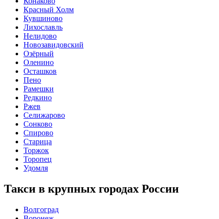
Конаково
Красный Холм
Кувшиново
Лихославль
Нелидово
Новозавидовский
Озёрный
Оленино
Осташков
Пено
Рамешки
Редкино
Ржев
Селижарово
Сонково
Спирово
Старица
Торжок
Торопец
Удомля
Такси в крупных городах России
Волгоград
Воронеж