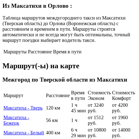
Из Максатихи в Орлово
:
Таблица маршрутов междугороднего такси из Максатихи
(Тверская область) до Орлова (Воронежская область) с
расстоянием и временем в пути. Маршруты строятся
автоматически и не всегда могут быть оптимальны, точный
маршрут поездки выбирает водитель такси.
Маршруты
Расстояние
Время в пути
Маршрут(-ы) на карте
Межгород по Тверской области из Максатихи
Время
Стоимость
Стоимость
Маршрут
Расстояние
в пути
Эконом
Комфорт
1 ч
от 3240
от 4200
Максатиха - Тверь
120 км
45 мин
руб.
руб.
Максатиха -
от 1512
от 1960
56 км
1 ч
Бежецк
руб.
руб.
6 ч
от 10800
от 14000
Максатиха - Белый
400 км
29 мин
руб.
руб.