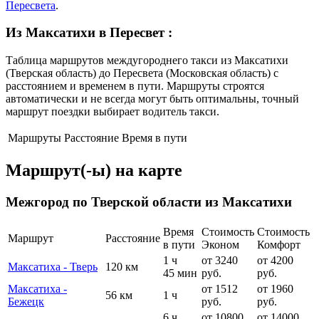
Пересвета
.
Из Максатихи в Пересвет
:
Таблица маршрутов междугороднего такси из Максатихи
(Тверская область) до Пересвета (Московская область) с
расстоянием и временем в пути. Маршруты строятся
автоматически и не всегда могут быть оптимальны, точный
маршрут поездки выбирает водитель такси.
Маршруты
Расстояние
Время в пути
Маршрут(-ы) на карте
Межгород по Тверской области из Максатихи
Время
Стоимость
Стоимость
Маршрут
Расстояние
в пути
Эконом
Комфорт
1 ч
от 3240
от 4200
Максатиха - Тверь
120 км
45 мин
руб.
руб.
Максатиха -
от 1512
от 1960
56 км
1 ч
Бежецк
руб.
руб.
6 ч
от 10800
от 14000