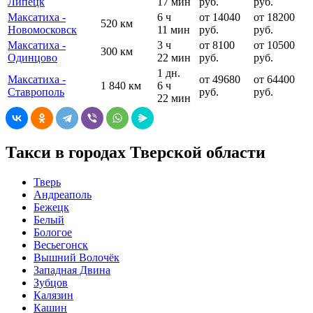
Липецк
17 мин
руб.
руб.
Максатиха -
6 ч
от 14040
от 18200
520 км
Новомосковск
11 мин
руб.
руб.
Максатиха -
3 ч
от 8100
от 10500
300 км
Одинцово
22 мин
руб.
руб.
1 дн.
Максатиха -
от 49680
от 64400
1 840 км
6 ч
Ставрополь
руб.
руб.
22 мин
Такси в городах Тверской области
Тверь
Андреаполь
Бежецк
Белый
Бологое
Весьегонск
Вышний Волочёк
Западная Двина
Зубцов
Калязин
Кашин