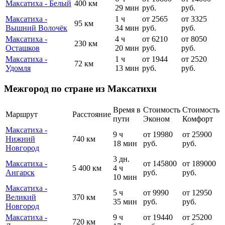
Максатиха - Белый
400 км
29 мин
руб.
руб.
Максатиха -
1 ч
от 2565
от 3325
95 км
Вышний Волочёк
34 мин
руб.
руб.
Максатиха -
4 ч
от 6210
от 8050
230 км
Осташков
20 мин
руб.
руб.
Максатиха -
1 ч
от 1944
от 2520
72 км
Удомля
13 мин
руб.
руб.
Межгород по стране из Максатихи
Время в
Стоимость
Стоимость
Маршрут
Расстояние
пути
Эконом
Комфорт
Максатиха -
9 ч
от 19980
от 25900
Нижний
740 км
18 мин
руб.
руб.
Новгород
3 дн.
Максатиха -
от 145800
от 189000
5 400 км
4 ч
Ангарск
руб.
руб.
10 мин
Максатиха -
5 ч
от 9990
от 12950
Великий
370 км
35 мин
руб.
руб.
Новгород
Максатиха -
9 ч
от 19440
от 25200
720 км