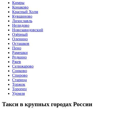
Кимры
Конаково
Красный Холм
Кувшиново
Лихославль
Нелидово
Новозавидовский
Озёрный
Оленино
Осташков
Пено
Рамешки
Редкино
Ржев
Селижарово
Сонково
Спирово
Старица
Торжок
Торопец
Удомля
Такси в крупных городах России