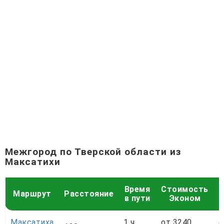
Межгород по Тверской области из
Максатихи
Время
Стоимость
С
Маршрут
Расстояние
в пути
Эконом
Максатиха
1 ч
от 3240
о