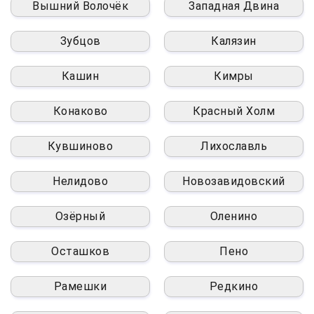
Вышний Волочёк
Западная Двина
Зубцов
Калязин
Кашин
Кимры
Конаково
Красный Холм
Кувшиново
Лихославль
Нелидово
Новозавидовский
Озёрный
Оленино
Осташков
Пено
Рамешки
Редкино