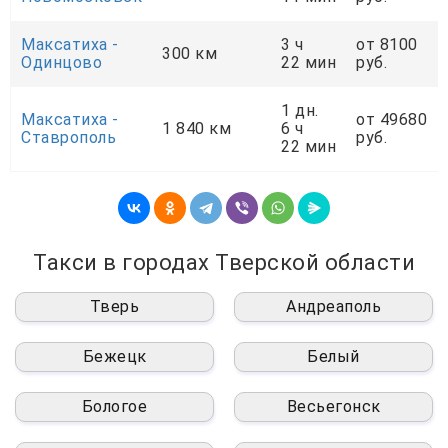
Максатиха -
3 ч
от 8100
300 км
Одинцово
22 мин
руб.
1 дн.
Максатиха -
от 49680
1 840 км
6 ч
Ставрополь
руб.
22 мин
Такси в городах Тверской области
Тверь
Андреаполь
Бежецк
Белый
Бологое
Весьегонск