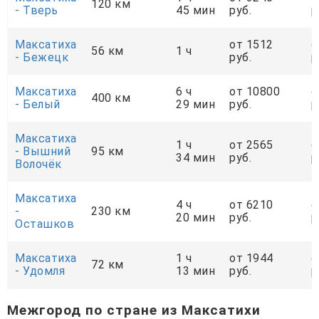
120 км
- Тверь
45 мин
руб.
р
Максатиха
от 1512
о
56 км
1 ч
- Бежецк
руб.
р
Максатиха
6 ч
от 10800
о
400 км
- Белый
29 мин
руб.
р
Максатиха
1 ч
от 2565
о
- Вышний
95 км
34 мин
руб.
р
Волочёк
Максатиха
4 ч
от 6210
о
-
230 км
20 мин
руб.
р
Осташков
Максатиха
1 ч
от 1944
о
72 км
- Удомля
13 мин
руб.
р
Межгород по стране из Максатихи