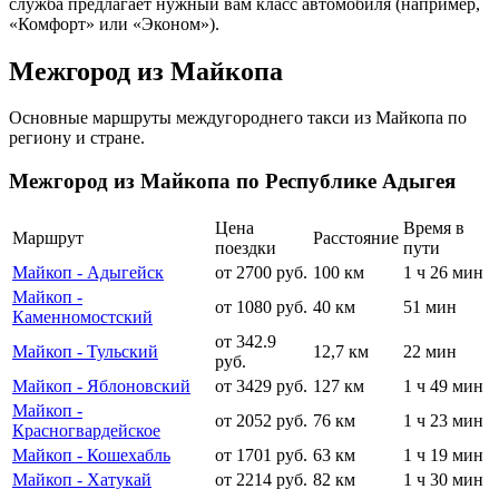
служба предлагает нужный вам класс автомобиля (например,
«Комфорт» или «Эконом»).
Межгород из Майкопа
Основные маршруты междугороднего такси из Майкопа по
региону и стране.
Межгород из Майкопа по Республике Адыгея
Цена
Время в
Маршрут
Расстояние
поездки
пути
Майкоп - Адыгейск
от 2700 руб.
100 км
1 ч 26 мин
Майкоп -
от 1080 руб.
40 км
51 мин
Каменномостский
от 342.9
Майкоп - Тульский
12,7 км
22 мин
руб.
Майкоп - Яблоновский
от 3429 руб.
127 км
1 ч 49 мин
Майкоп -
от 2052 руб.
76 км
1 ч 23 мин
Красногвардейское
Майкоп - Кошехабль
от 1701 руб.
63 км
1 ч 19 мин
Майкоп - Хатукай
от 2214 руб.
82 км
1 ч 30 мин