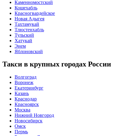
Каменномостский
Кошехабль
Красногвардейское
Новая Адыгея
Тахтамукай
Тлюстенхабль
Тульский
Хатукай
Энем
Яблоновский
Такси в крупных городах России
Волгоград
Воронеж
Екатеринбург
Казань
Краснодар
Красноярск
Москва
Нижний Новгород
Новосибирск
Омск
Пермь