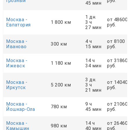
Грозный
руб.
45 мин
1 дн.
Москва -
от 48600
1 800 км
3 ч
Евпатория
руб.
27 мин
Москва -
4 ч
от 8100
300 км
Иваново
15 мин
руб.
Москва -
14 ч
от 31860
1 180 км
Ижевск
34 мин
руб.
3 дн.
Москва -
от 14040
5 200 км
3 ч
Иркутск
руб.
21 мин
Москва -
9 ч
от 21060
780 км
Йошкар-Ола
45 мин
руб.
Москва -
14 ч
от 26460
980 км
Камышин
40 мин
руб.