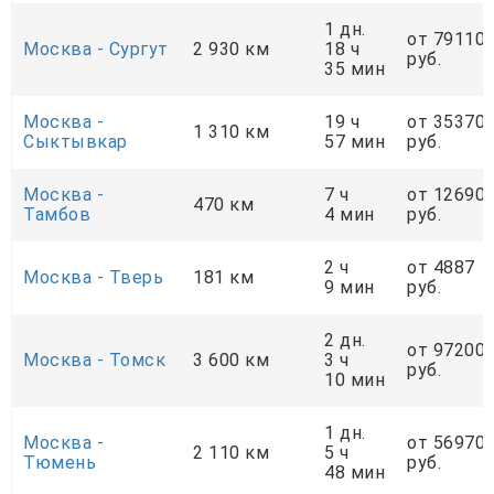
1 дн.
от 79110
Москва - Сургут
2 930 км
18 ч
руб.
35 мин
Москва -
19 ч
от 35370
1 310 км
Сыктывкар
57 мин
руб.
Москва -
7 ч
от 12690
470 км
Тамбов
4 мин
руб.
2 ч
от 4887
Москва - Тверь
181 км
9 мин
руб.
2 дн.
от 97200
Москва - Томск
3 600 км
3 ч
руб.
10 мин
1 дн.
Москва -
от 56970
2 110 км
5 ч
Тюмень
руб.
48 мин