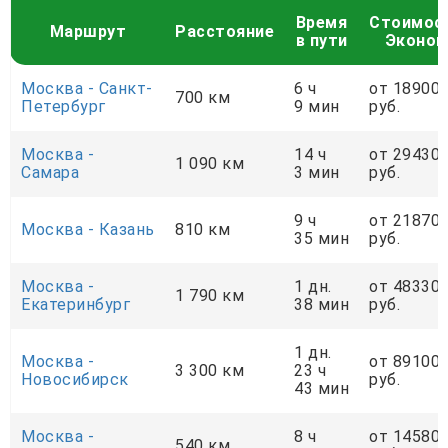
Время
Стоимос
Маршрут
Расстояние
в пути
Эконо
Москва - Санкт-
6 ч
от 18900
700 км
Петербург
9 мин
руб.
Москва -
14 ч
от 29430
1 090 км
Самара
3 мин
руб.
9 ч
от 21870
Москва - Казань
810 км
35 мин
руб.
Москва -
1 дн.
от 48330
1 790 км
Екатеринбург
38 мин
руб.
1 дн.
Москва -
от 89100
3 300 км
23 ч
Новосибирск
руб.
43 мин
Москва -
8 ч
от 14580
540 км