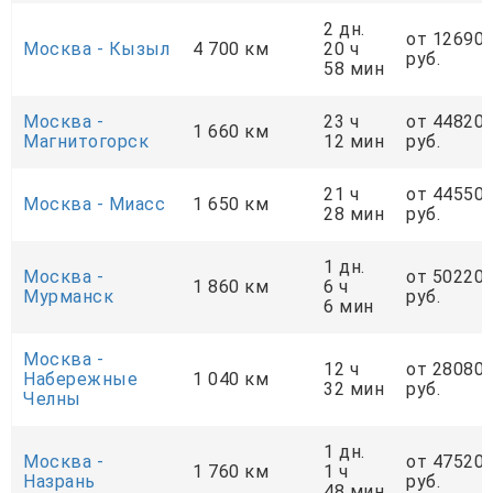
2 дн.
от 12690
Москва - Кызыл
4 700 км
20 ч
руб.
58 мин
Москва -
23 ч
от 44820
1 660 км
Магнитогорск
12 мин
руб.
21 ч
от 44550
Москва - Миасс
1 650 км
28 мин
руб.
1 дн.
Москва -
от 50220
1 860 км
6 ч
Мурманск
руб.
6 мин
Москва -
12 ч
от 28080
Набережные
1 040 км
32 мин
руб.
Челны
1 дн.
Москва -
от 47520
1 760 км
1 ч
Назрань
руб.
48 мин