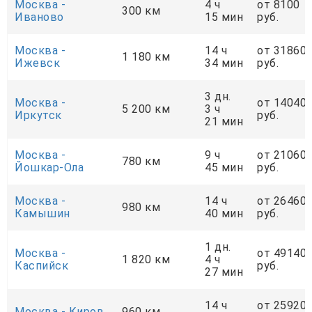
Москва -
4 ч
от 8100
300 км
Иваново
15 мин
руб.
Москва -
14 ч
от 31860
1 180 км
Ижевск
34 мин
руб.
3 дн.
Москва -
от 14040
5 200 км
3 ч
Иркутск
руб.
21 мин
Москва -
9 ч
от 21060
780 км
Йошкар-Ола
45 мин
руб.
Москва -
14 ч
от 26460
980 км
Камышин
40 мин
руб.
1 дн.
Москва -
от 49140
1 820 км
4 ч
Каспийск
руб.
27 мин
14 ч
от 25920
Москва - Киров
960 км