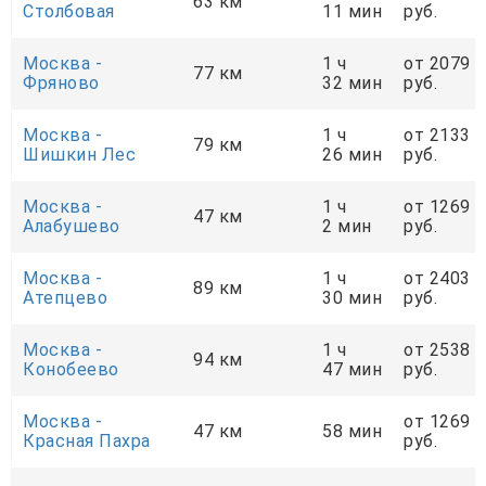
63 км
Столбовая
11 мин
руб.
Москва -
1 ч
от 2079
77 км
Фряново
32 мин
руб.
Москва -
1 ч
от 2133
79 км
Шишкин Лес
26 мин
руб.
Москва -
1 ч
от 1269
47 км
Алабушево
2 мин
руб.
Москва -
1 ч
от 2403
89 км
Атепцево
30 мин
руб.
Москва -
1 ч
от 2538
94 км
Конобеево
47 мин
руб.
Москва -
от 1269
47 км
58 мин
Красная Пахра
руб.