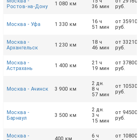
Москва -
15 ч
от 29160
1 080 км
Ростов-на-Дону
36 мин
руб.
16 ч
от 35910
Москва - Уфа
1 330 км
51 мин
руб.
Москва -
18 ч
от 33210
1 230 км
Архангельск
46 мин
руб.
Москва -
21 ч
от 37800
1 400 км
Астрахань
19 мин
руб.
2 дн.
от 10530
Москва - Ачинск
3 900 км
8 ч
руб.
57 мин
2 дн.
Москва -
от 94500
3 500 км
3 ч
Барнаул
руб.
15 мин
Москва -
6 ч
от 10800
400 км