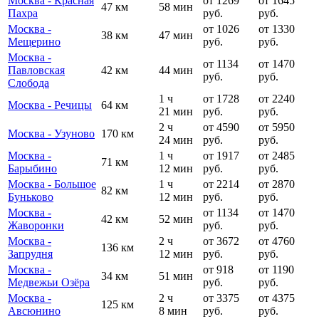
Москва - Красная
от 1269
от 1645
47 км
58 мин
Пахра
руб.
руб.
Москва -
от 1026
от 1330
38 км
47 мин
Мещерино
руб.
руб.
Москва -
от 1134
от 1470
Павловская
42 км
44 мин
руб.
руб.
Слобода
1 ч
от 1728
от 2240
Москва - Речицы
64 км
21 мин
руб.
руб.
2 ч
от 4590
от 5950
Москва - Узуново
170 км
24 мин
руб.
руб.
Москва -
1 ч
от 1917
от 2485
71 км
Барыбино
12 мин
руб.
руб.
Москва - Большое
1 ч
от 2214
от 2870
82 км
Буньково
12 мин
руб.
руб.
Москва -
от 1134
от 1470
42 км
52 мин
Жаворонки
руб.
руб.
Москва -
2 ч
от 3672
от 4760
136 км
Запрудня
12 мин
руб.
руб.
Москва -
от 918
от 1190
34 км
51 мин
Медвежьи Озёра
руб.
руб.
Москва -
2 ч
от 3375
от 4375
125 км
Авсюнино
8 мин
руб.
руб.