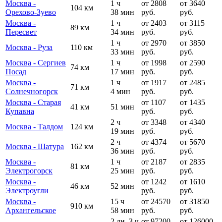
Москва -
1 ч
от 2808
от 3640
104 км
Орехово-Зуево
38 мин
руб.
руб.
Москва -
1 ч
от 2403
от 3115
89 км
Пересвет
34 мин
руб.
руб.
1 ч
от 2970
от 3850
Москва - Руза
110 км
33 мин
руб.
руб.
Москва - Сергиев
1 ч
от 1998
от 2590
74 км
Посад
17 мин
руб.
руб.
Москва -
1 ч
от 1917
от 2485
71 км
Солнечногорск
4 мин
руб.
руб.
Москва - Старая
от 1107
от 1435
41 км
51 мин
Купавна
руб.
руб.
2 ч
от 3348
от 4340
Москва - Талдом
124 км
19 мин
руб.
руб.
2 ч
от 4374
от 5670
Москва - Шатура
162 км
36 мин
руб.
руб.
Москва -
1 ч
от 2187
от 2835
81 км
Электрогорск
25 мин
руб.
руб.
Москва -
от 1242
от 1610
46 км
52 мин
Электроугли
руб.
руб.
Москва -
15 ч
от 24570
от 31850
910 км
Архангельское
58 мин
руб.
руб.
2 дн. 3 ч
от 97200
от 126000