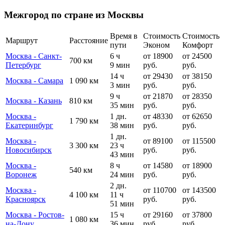
Межгород по стране из Москвы
Время в
Стоимость
Стоимость
Маршрут
Расстояние
пути
Эконом
Комфорт
Москва - Санкт-
6 ч
от 18900
от 24500
700 км
Петербург
9 мин
руб.
руб.
14 ч
от 29430
от 38150
Москва - Самара
1 090 км
3 мин
руб.
руб.
9 ч
от 21870
от 28350
Москва - Казань
810 км
35 мин
руб.
руб.
Москва -
1 дн.
от 48330
от 62650
1 790 км
Екатеринбург
38 мин
руб.
руб.
1 дн.
Москва -
от 89100
от 115500
3 300 км
23 ч
Новосибирск
руб.
руб.
43 мин
Москва -
8 ч
от 14580
от 18900
540 км
Воронеж
24 мин
руб.
руб.
2 дн.
Москва -
от 110700
от 143500
4 100 км
11 ч
Красноярск
руб.
руб.
51 мин
Москва - Ростов-
15 ч
от 29160
от 37800
1 080 км
на-Дону
36 мин
руб.
руб.