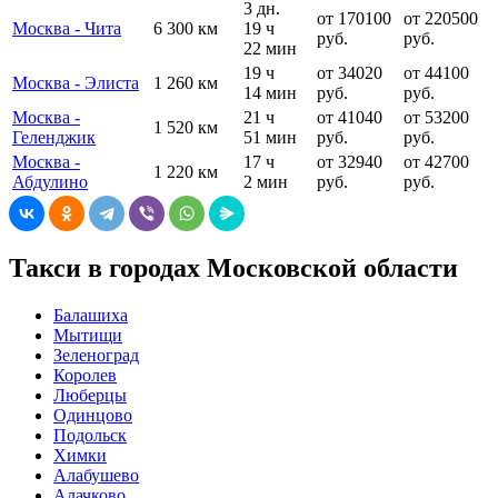
3 дн.
от 170100
от 220500
Москва - Чита
6 300 км
19 ч
руб.
руб.
22 мин
19 ч
от 34020
от 44100
Москва - Элиста
1 260 км
14 мин
руб.
руб.
Москва -
21 ч
от 41040
от 53200
1 520 км
Геленджик
51 мин
руб.
руб.
Москва -
17 ч
от 32940
от 42700
1 220 км
Абдулино
2 мин
руб.
руб.
Такси в городах Московской области
Балашиха
Мытищи
Зеленоград
Королев
Люберцы
Одинцово
Подольск
Химки
Алабушево
Алачково