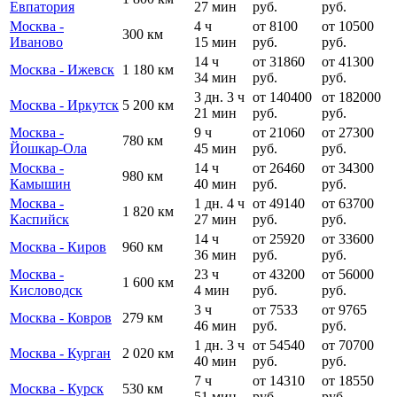
Евпатория
27 мин
руб.
руб.
Москва -
4 ч
от 8100
от 10500
300 км
Иваново
15 мин
руб.
руб.
14 ч
от 31860
от 41300
Москва - Ижевск
1 180 км
34 мин
руб.
руб.
3 дн. 3 ч
от 140400
от 182000
Москва - Иркутск
5 200 км
21 мин
руб.
руб.
Москва -
9 ч
от 21060
от 27300
780 км
Йошкар-Ола
45 мин
руб.
руб.
Москва -
14 ч
от 26460
от 34300
980 км
Камышин
40 мин
руб.
руб.
Москва -
1 дн. 4 ч
от 49140
от 63700
1 820 км
Каспийск
27 мин
руб.
руб.
14 ч
от 25920
от 33600
Москва - Киров
960 км
36 мин
руб.
руб.
Москва -
23 ч
от 43200
от 56000
1 600 км
Кисловодск
4 мин
руб.
руб.
3 ч
от 7533
от 9765
Москва - Ковров
279 км
46 мин
руб.
руб.
1 дн. 3 ч
от 54540
от 70700
Москва - Курган
2 020 км
40 мин
руб.
руб.
7 ч
от 14310
от 18550
Москва - Курск
530 км
51 мин
руб.
руб.