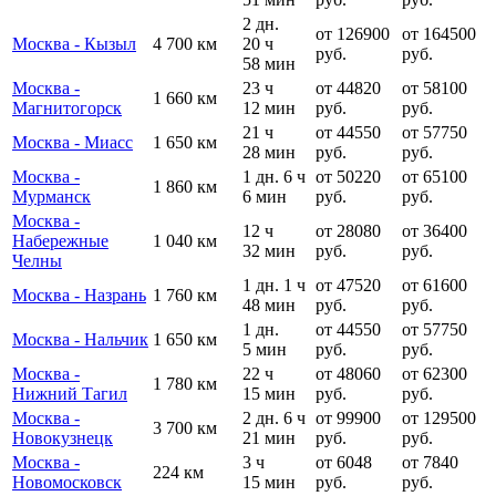
2 дн.
от 126900
от 164500
Москва - Кызыл
4 700 км
20 ч
руб.
руб.
58 мин
Москва -
23 ч
от 44820
от 58100
1 660 км
Магнитогорск
12 мин
руб.
руб.
21 ч
от 44550
от 57750
Москва - Миасс
1 650 км
28 мин
руб.
руб.
Москва -
1 дн. 6 ч
от 50220
от 65100
1 860 км
Мурманск
6 мин
руб.
руб.
Москва -
12 ч
от 28080
от 36400
Набережные
1 040 км
32 мин
руб.
руб.
Челны
1 дн. 1 ч
от 47520
от 61600
Москва - Назрань
1 760 км
48 мин
руб.
руб.
1 дн.
от 44550
от 57750
Москва - Нальчик
1 650 км
5 мин
руб.
руб.
Москва -
22 ч
от 48060
от 62300
1 780 км
Нижний Тагил
15 мин
руб.
руб.
Москва -
2 дн. 6 ч
от 99900
от 129500
3 700 км
Новокузнецк
21 мин
руб.
руб.
Москва -
3 ч
от 6048
от 7840
224 км
Новомосковск
15 мин
руб.
руб.