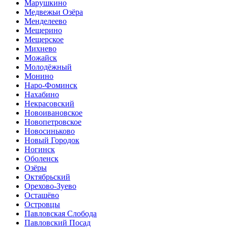
Марушкино
Медвежьи Озёра
Менделеево
Мещерино
Мещерское
Михнево
Можайск
Молодёжный
Монино
Наро-Фоминск
Нахабино
Некрасовский
Новоивановское
Новопетровское
Новосиньково
Новый Городок
Ногинск
Оболенск
Озёры
Октябрьский
Орехово-Зуево
Осташёво
Островцы
Павловская Слобода
Павловский Посад