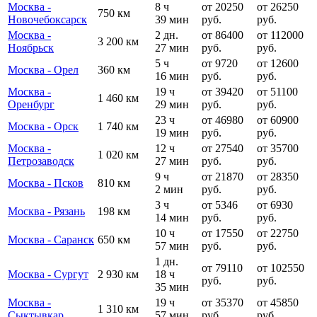
Москва -
8 ч
от 20250
от 26250
750 км
Новочебоксарск
39 мин
руб.
руб.
Москва -
2 дн.
от 86400
от 112000
3 200 км
Ноябрьск
27 мин
руб.
руб.
5 ч
от 9720
от 12600
Москва - Орел
360 км
16 мин
руб.
руб.
Москва -
19 ч
от 39420
от 51100
1 460 км
Оренбург
29 мин
руб.
руб.
23 ч
от 46980
от 60900
Москва - Орск
1 740 км
19 мин
руб.
руб.
Москва -
12 ч
от 27540
от 35700
1 020 км
Петрозаводск
27 мин
руб.
руб.
9 ч
от 21870
от 28350
Москва - Псков
810 км
2 мин
руб.
руб.
3 ч
от 5346
от 6930
Москва - Рязань
198 км
14 мин
руб.
руб.
10 ч
от 17550
от 22750
Москва - Саранск
650 км
57 мин
руб.
руб.
1 дн.
от 79110
от 102550
Москва - Сургут
2 930 км
18 ч
руб.
руб.
35 мин
Москва -
19 ч
от 35370
от 45850
1 310 км
Сыктывкар
57 мин
руб.
руб.