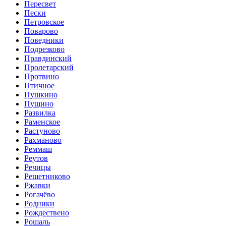
Пересвет
Пески
Петровское
Поварово
Поведники
Подрезково
Правдинский
Пролетарский
Протвино
Птичное
Пушкино
Пущино
Развилка
Раменское
Растуново
Рахманово
Реммаш
Реутов
Речицы
Решетниково
Ржавки
Рогачёво
Родники
Рождествено
Рошаль