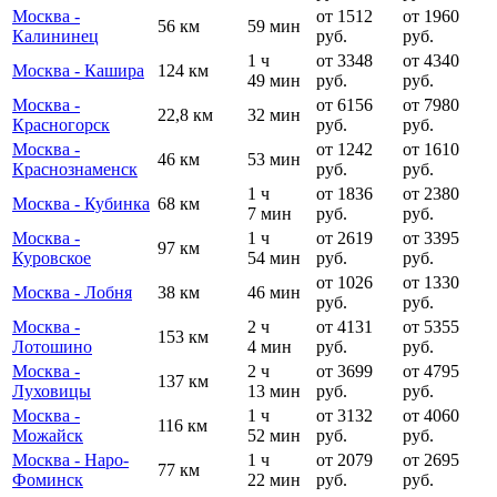
Москва -
от 1512
от 1960
56 км
59 мин
Калининец
руб.
руб.
1 ч
от 3348
от 4340
Москва - Кашира
124 км
49 мин
руб.
руб.
Москва -
от 6156
от 7980
22,8 км
32 мин
Красногорск
руб.
руб.
Москва -
от 1242
от 1610
46 км
53 мин
Краснознаменск
руб.
руб.
1 ч
от 1836
от 2380
Москва - Кубинка
68 км
7 мин
руб.
руб.
Москва -
1 ч
от 2619
от 3395
97 км
Куровское
54 мин
руб.
руб.
от 1026
от 1330
Москва - Лобня
38 км
46 мин
руб.
руб.
Москва -
2 ч
от 4131
от 5355
153 км
Лотошино
4 мин
руб.
руб.
Москва -
2 ч
от 3699
от 4795
137 км
Луховицы
13 мин
руб.
руб.
Москва -
1 ч
от 3132
от 4060
116 км
Можайск
52 мин
руб.
руб.
Москва - Наро-
1 ч
от 2079
от 2695
77 км
Фоминск
22 мин
руб.
руб.