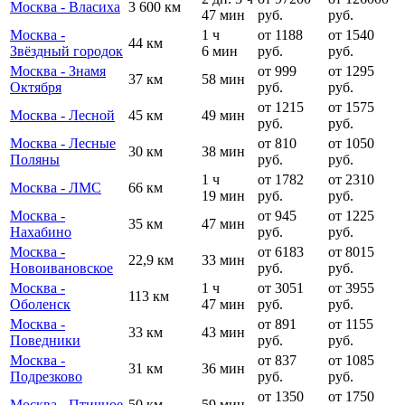
Москва - Власиха
3 600 км
47 мин
руб.
руб.
Москва -
1 ч
от 1188
от 1540
44 км
Звёздный городок
6 мин
руб.
руб.
Москва - Знамя
от 999
от 1295
37 км
58 мин
Октября
руб.
руб.
от 1215
от 1575
Москва - Лесной
45 км
49 мин
руб.
руб.
Москва - Лесные
от 810
от 1050
30 км
38 мин
Поляны
руб.
руб.
1 ч
от 1782
от 2310
Москва - ЛМС
66 км
19 мин
руб.
руб.
Москва -
от 945
от 1225
35 км
47 мин
Нахабино
руб.
руб.
Москва -
от 6183
от 8015
22,9 км
33 мин
Новоивановское
руб.
руб.
Москва -
1 ч
от 3051
от 3955
113 км
Оболенск
47 мин
руб.
руб.
Москва -
от 891
от 1155
33 км
43 мин
Поведники
руб.
руб.
Москва -
от 837
от 1085
31 км
36 мин
Подрезково
руб.
руб.
от 1350
от 1750
Москва - Птичное
50 км
59 мин