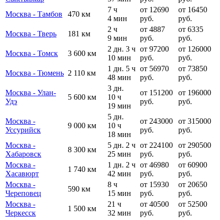
7 ч
от 12690
от 16450
Москва - Тамбов
470 км
4 мин
руб.
руб.
2 ч
от 4887
от 6335
Москва - Тверь
181 км
9 мин
руб.
руб.
2 дн. 3 ч
от 97200
от 126000
Москва - Томск
3 600 км
10 мин
руб.
руб.
1 дн. 5 ч
от 56970
от 73850
Москва - Тюмень
2 110 км
48 мин
руб.
руб.
3 дн.
Москва - Улан-
от 151200
от 196000
5 600 км
10 ч
Удэ
руб.
руб.
19 мин
5 дн.
Москва -
от 243000
от 315000
9 000 км
10 ч
Уссурийск
руб.
руб.
18 мин
Москва -
5 дн. 2 ч
от 224100
от 290500
8 300 км
Хабаровск
25 мин
руб.
руб.
Москва -
1 дн. 2 ч
от 46980
от 60900
1 740 км
Хасавюрт
42 мин
руб.
руб.
Москва -
8 ч
от 15930
от 20650
590 км
Череповец
15 мин
руб.
руб.
Москва -
21 ч
от 40500
от 52500
1 500 км
Черкесск
32 мин
руб.
руб.