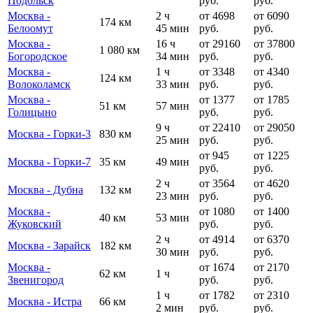
Подольск
руб.
руб.
Москва -
2 ч
от 4698
от 6090
174 км
Белоомут
45 мин
руб.
руб.
Москва -
16 ч
от 29160
от 37800
1 080 км
Богородское
34 мин
руб.
руб.
Москва -
1 ч
от 3348
от 4340
124 км
Волоколамск
33 мин
руб.
руб.
Москва -
от 1377
от 1785
51 км
57 мин
Голицыно
руб.
руб.
9 ч
от 22410
от 29050
Москва - Горки-3
830 км
25 мин
руб.
руб.
от 945
от 1225
Москва - Горки-7
35 км
49 мин
руб.
руб.
2 ч
от 3564
от 4620
Москва - Дубна
132 км
23 мин
руб.
руб.
Москва -
от 1080
от 1400
40 км
53 мин
Жуковский
руб.
руб.
2 ч
от 4914
от 6370
Москва - Зарайск
182 км
30 мин
руб.
руб.
Москва -
от 1674
от 2170
62 км
1 ч
Звенигород
руб.
руб.
1 ч
от 1782
от 2310
Москва - Истра
66 км
2 мин
руб.
руб.