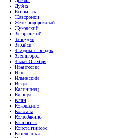
Дрезна
Дубна
Егорьевск
Жаворонки
Железнодорожный
Жуковский
Загорянский
Запрудня
Зарайск
Звёздный городок
Звенигород
Знамя Октября
Ивантеевка
Икша
Ильинский
Истра
Калининец
Кашира
Клин
Кокошкино
Коломна
Колюбакино
Конобеево
Константиново
Котельники