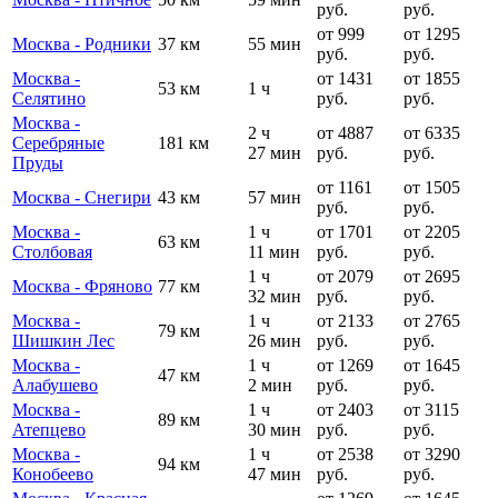
руб.
руб.
от 999
от 1295
Москва - Родники
37 км
55 мин
руб.
руб.
Москва -
от 1431
от 1855
53 км
1 ч
Селятино
руб.
руб.
Москва -
2 ч
от 4887
от 6335
Серебряные
181 км
27 мин
руб.
руб.
Пруды
от 1161
от 1505
Москва - Снегири
43 км
57 мин
руб.
руб.
Москва -
1 ч
от 1701
от 2205
63 км
Столбовая
11 мин
руб.
руб.
1 ч
от 2079
от 2695
Москва - Фряново
77 км
32 мин
руб.
руб.
Москва -
1 ч
от 2133
от 2765
79 км
Шишкин Лес
26 мин
руб.
руб.
Москва -
1 ч
от 1269
от 1645
47 км
Алабушево
2 мин
руб.
руб.
Москва -
1 ч
от 2403
от 3115
89 км
Атепцево
30 мин
руб.
руб.
Москва -
1 ч
от 2538
от 3290
94 км
Конобеево
47 мин
руб.
руб.