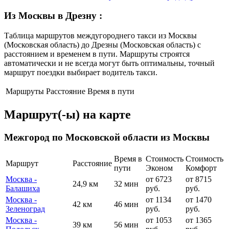
Из Москвы в Дрезну
:
Таблица маршрутов междугороднего такси из Москвы
(Московская область) до Дрезны (Московская область) с
расстоянием и временем в пути. Маршруты строятся
автоматически и не всегда могут быть оптимальны, точный
маршрут поездки выбирает водитель такси.
Маршруты
Расстояние
Время в пути
Маршрут(-ы) на карте
Межгород по Московской области из Москвы
Время в
Стоимость
Стоимость
Маршрут
Расстояние
пути
Эконом
Комфорт
Москва -
от 6723
от 8715
24,9 км
32 мин
Балашиха
руб.
руб.
Москва -
от 1134
от 1470
42 км
46 мин
Зеленоград
руб.
руб.
Москва -
от 1053
от 1365
39 км
56 мин