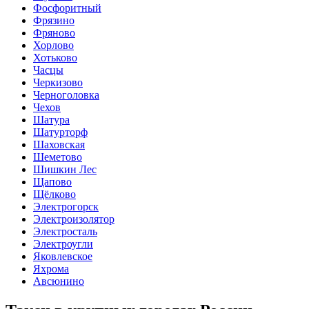
Фосфоритный
Фрязино
Фряново
Хорлово
Хотьково
Часцы
Черкизово
Черноголовка
Чехов
Шатура
Шатурторф
Шаховская
Шеметово
Шишкин Лес
Щапово
Щёлково
Электрогорск
Электроизолятор
Электросталь
Электроугли
Яковлевское
Яхрома
Авсюнино