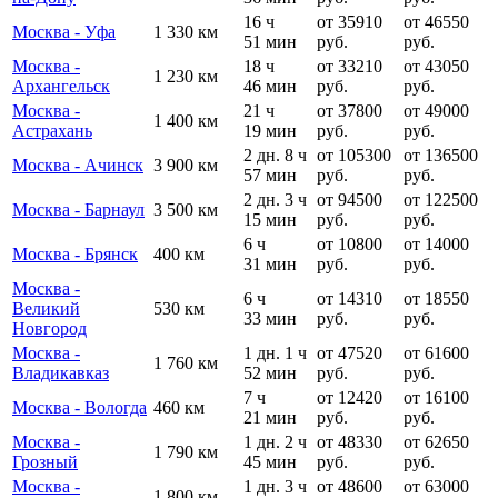
16 ч
от 35910
от 46550
Москва - Уфа
1 330 км
51 мин
руб.
руб.
Москва -
18 ч
от 33210
от 43050
1 230 км
Архангельск
46 мин
руб.
руб.
Москва -
21 ч
от 37800
от 49000
1 400 км
Астрахань
19 мин
руб.
руб.
2 дн. 8 ч
от 105300
от 136500
Москва - Ачинск
3 900 км
57 мин
руб.
руб.
2 дн. 3 ч
от 94500
от 122500
Москва - Барнаул
3 500 км
15 мин
руб.
руб.
6 ч
от 10800
от 14000
Москва - Брянск
400 км
31 мин
руб.
руб.
Москва -
6 ч
от 14310
от 18550
Великий
530 км
33 мин
руб.
руб.
Новгород
Москва -
1 дн. 1 ч
от 47520
от 61600
1 760 км
Владикавказ
52 мин
руб.
руб.
7 ч
от 12420
от 16100
Москва - Вологда
460 км
21 мин
руб.
руб.
Москва -
1 дн. 2 ч
от 48330
от 62650
1 790 км
Грозный
45 мин
руб.
руб.
Москва -
1 дн. 3 ч
от 48600
от 63000
1 800 км