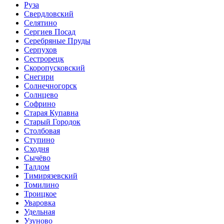
Руза
Свердловский
Селятино
Сергиев Посад
Серебряные Пруды
Серпухов
Сестрорецк
Скоропусковский
Снегири
Солнечногорск
Солнцево
Софрино
Старая Купавна
Старый Городок
Столбовая
Ступино
Сходня
Сычёво
Талдом
Тимирязевский
Томилино
Троицкое
Уваровка
Удельная
Узуново