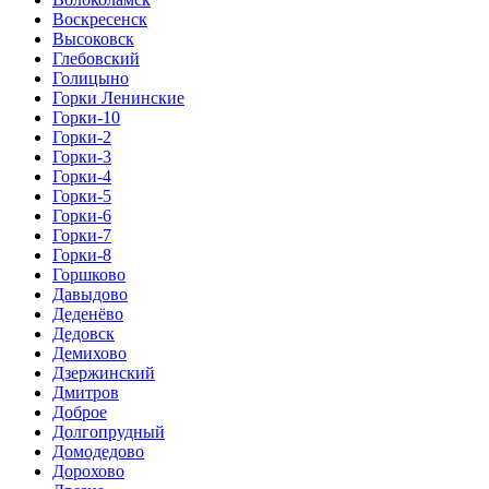
Воскресенск
Высоковск
Глебовский
Голицыно
Горки Ленинские
Горки-10
Горки-2
Горки-3
Горки-4
Горки-5
Горки-6
Горки-7
Горки-8
Горшково
Давыдово
Деденёво
Дедовск
Демихово
Дзержинский
Дмитров
Доброе
Долгопрудный
Домодедово
Дорохово