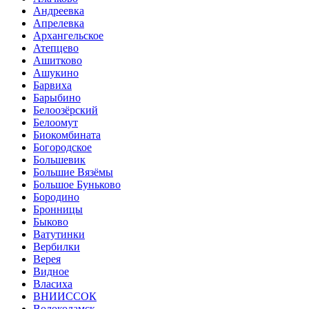
Андреевка
Апрелевка
Архангельское
Атепцево
Ашитково
Ашукино
Барвиха
Барыбино
Белоозёрский
Белоомут
Биокомбината
Богородское
Большевик
Большие Вязёмы
Большое Буньково
Бородино
Бронницы
Быково
Ватутинки
Вербилки
Верея
Видное
Власиха
ВНИИССОК
Волоколамск