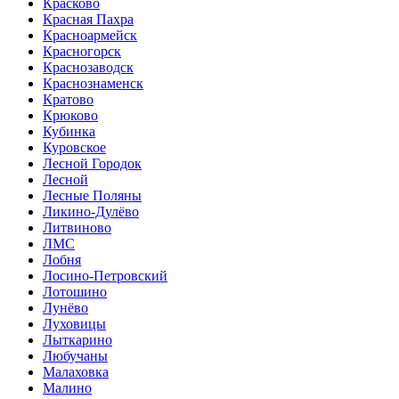
Красково
Красная Пахра
Красноармейск
Красногорск
Краснозаводск
Краснознаменск
Кратово
Крюково
Кубинка
Куровское
Лесной Городок
Лесной
Лесные Поляны
Ликино-Дулёво
Литвиново
ЛМС
Лобня
Лосино-Петровский
Лотошино
Лунёво
Луховицы
Лыткарино
Любучаны
Малаховка
Малино