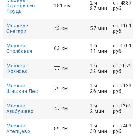
Москва -
2 ч
от 4887
Серебряные
181 км
27 мин
руб.
Пруды
Москва -
от 1161
43 км
57 мин
Снегири
руб.
Москва -
1 ч
от 1701
63 км
Столбовая
11 мин
руб.
Москва -
1 ч
от 2079
77 км
Фряново
32 мин
руб.
Москва -
1 ч
от 2133
79 км
Шишкин Лес
26 мин
руб.
Москва -
1 ч
от 1269
47 км
Алабушево
2 мин
руб.
Москва -
1 ч
от 2403
89 км
Атепцево
30 мин
руб.