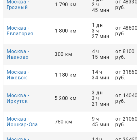
Москва -
от 48330
1 790 км
2 ч
Грозный
руб.
45 мин
1 дн.
Москва -
от 48600
1 800 км
3 ч
Евпатория
руб.
27 мин
Москва -
4 ч
от 8100
300 км
Иваново
15 мин
руб.
Москва -
14 ч
от 31860
1 180 км
Ижевск
34 мин
руб.
3 дн.
Москва -
от 14040
5 200 км
3 ч
Иркутск
руб.
21 мин
Москва -
9 ч
от 21060
780 км
Йошкар-Ола
45 мин
руб.
Москва -
14 ч
от 26460