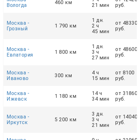
460 км
Вологда
21 мин
руб.
1 дн.
Москва -
от 48330
1 790 км
2 ч
Грозный
руб.
45 мин
1 дн.
Москва -
от 48600
1 800 км
3 ч
Евпатория
руб.
27 мин
Москва -
4 ч
от 8100
300 км
Иваново
15 мин
руб.
Москва -
14 ч
от 31860
1 180 км
Ижевск
34 мин
руб.
3 дн.
Москва -
от 14040
5 200 км
3 ч
Иркутск
руб.
21 мин