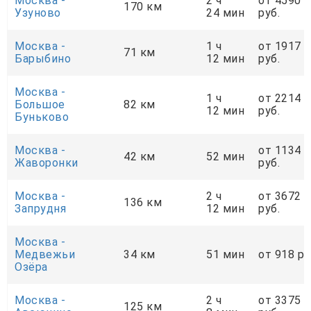
Москва -
2 ч
от 4590
170 км
Узуново
24 мин
руб.
Москва -
1 ч
от 1917
71 км
Барыбино
12 мин
руб.
Москва -
1 ч
от 2214
Большое
82 км
12 мин
руб.
Буньково
Москва -
от 1134
42 км
52 мин
Жаворонки
руб.
Москва -
2 ч
от 3672
136 км
Запрудня
12 мин
руб.
Москва -
Медвежьи
34 км
51 мин
от 918 ру
Озёра
Москва -
2 ч
от 3375
125 км