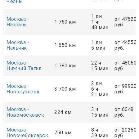
Челны
1 дн.
Москва -
от 47520
1 760 км
1 ч
Назрань
руб.
48 мин
Москва -
1 дн.
от 44550
1 650 км
Нальчик
5 мин
руб.
Москва -
22 ч
от 48060
1 780 км
Нижний Тагил
15 мин
руб.
2 дн.
Москва -
от 99900
3 700 км
6 ч
Новокузнецк
руб.
21 мин
Москва -
3 ч
от 6048
224 км
Новомосковск
15 мин
руб.
Москва -
8 ч
от 20250
750 км
Новочебоксарск
39 мин
руб.