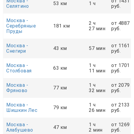
Москва -
от 1431
53 км
1 ч
Селятино
руб.
Москва -
2 ч
от 4887
Серебряные
181 км
27 мин
руб.
Пруды
Москва -
от 1161
43 км
57 мин
Снегири
руб.
Москва -
1 ч
от 1701
63 км
Столбовая
11 мин
руб.
Москва -
1 ч
от 2079
77 км
Фряново
32 мин
руб.
Москва -
1 ч
от 2133
79 км
Шишкин Лес
26 мин
руб.
Москва -
1 ч
от 1269
47 км
Алабушево
2 мин
руб.