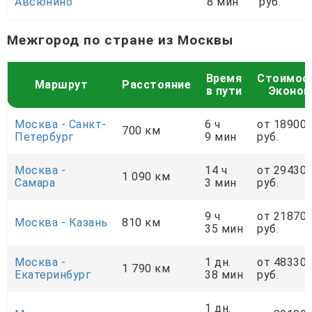
Авсюнино
8 мин
руб.
Межгород по стране из Москвы
Время
Стоимос
Маршрут
Расстояние
в пути
Эконо
Москва - Санкт-
6 ч
от 18900
700 км
Петербург
9 мин
руб.
Москва -
14 ч
от 29430
1 090 км
Самара
3 мин
руб.
9 ч
от 21870
Москва - Казань
810 км
35 мин
руб.
Москва -
1 дн.
от 48330
1 790 км
Екатеринбург
38 мин
руб.
1 дн.