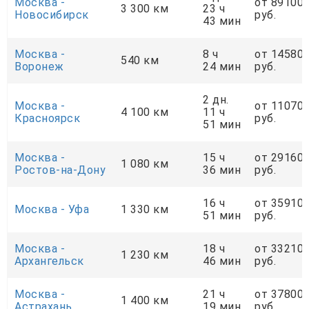
Москва -
от 89100
3 300 км
23 ч
Новосибирск
руб.
43 мин
Москва -
8 ч
от 14580
540 км
Воронеж
24 мин
руб.
2 дн.
Москва -
от 11070
4 100 км
11 ч
Красноярск
руб.
51 мин
Москва -
15 ч
от 29160
1 080 км
Ростов-на-Дону
36 мин
руб.
16 ч
от 35910
Москва - Уфа
1 330 км
51 мин
руб.
Москва -
18 ч
от 33210
1 230 км
Архангельск
46 мин
руб.
Москва -
21 ч
от 37800
1 400 км
Астрахань
19 мин
руб.