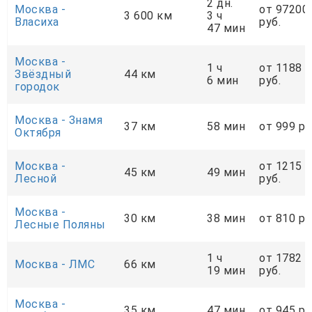
2 дн.
Москва -
от 97200
3 600 км
3 ч
Власиха
руб.
47 мин
Москва -
1 ч
от 1188
Звёздный
44 км
6 мин
руб.
городок
Москва - Знамя
37 км
58 мин
от 999 ру
Октября
Москва -
от 1215
45 км
49 мин
Лесной
руб.
Москва -
30 км
38 мин
от 810 ру
Лесные Поляны
1 ч
от 1782
Москва - ЛМС
66 км
19 мин
руб.
Москва -
35 км
47 мин
от 945 ру