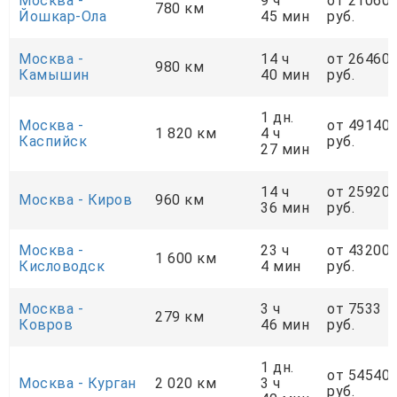
Москва -
9 ч
от 21060
780 км
Йошкар-Ола
45 мин
руб.
Москва -
14 ч
от 26460
980 км
Камышин
40 мин
руб.
1 дн.
Москва -
от 49140
1 820 км
4 ч
Каспийск
руб.
27 мин
14 ч
от 25920
Москва - Киров
960 км
36 мин
руб.
Москва -
23 ч
от 43200
1 600 км
Кисловодск
4 мин
руб.
Москва -
3 ч
от 7533
279 км
Ковров
46 мин
руб.
1 дн.
от 54540
Москва - Курган
2 020 км
3 ч
руб.