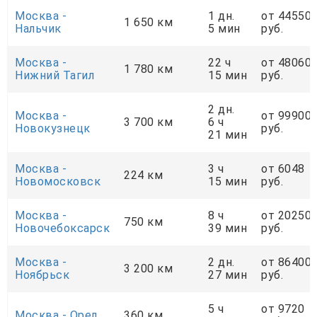
Москва -
1 дн.
от 44550
1 650 км
Нальчик
5 мин
руб.
Москва -
22 ч
от 48060
1 780 км
Нижний Тагил
15 мин
руб.
2 дн.
Москва -
от 99900
3 700 км
6 ч
Новокузнецк
руб.
21 мин
Москва -
3 ч
от 6048
224 км
Новомосковск
15 мин
руб.
Москва -
8 ч
от 20250
750 км
Новочебоксарск
39 мин
руб.
Москва -
2 дн.
от 86400
3 200 км
Ноябрьск
27 мин
руб.
5 ч
от 9720
Москва - Орел
360 км