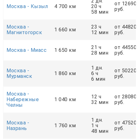
2 дн.
от 12690
Москва - Кызыл
4 700 км
20 ч
руб.
58 мин
Москва -
23 ч
от 44820
1 660 км
Магнитогорск
12 мин
руб.
21 ч
от 44550
Москва - Миасс
1 650 км
28 мин
руб.
1 дн.
Москва -
от 50220
1 860 км
6 ч
Мурманск
руб.
6 мин
Москва -
12 ч
от 28080
Набережные
1 040 км
32 мин
руб.
Челны
1 дн.
Москва -
от 47520
1 760 км
1 ч
Назрань
руб.
48 мин