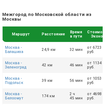
Межгород по Московской области из
Москвы
Время
Стоимос
Маршрут
Расстояние
в пути
Эконо
Москва -
от 6723
24,9 км
32 мин
Балашиха
руб.
Москва -
от 1134
42 км
46 мин
Зеленоград
руб.
Москва -
от 1053
39 км
56 мин
Подольск
руб.
Москва -
2 ч
от 4698
174 км
Белоомут
45 мин
руб.