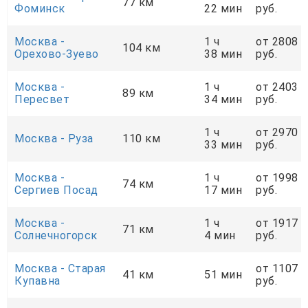
77 км
Фоминск
22 мин
руб.
Москва -
1 ч
от 2808
104 км
Орехово-Зуево
38 мин
руб.
Москва -
1 ч
от 2403
89 км
Пересвет
34 мин
руб.
1 ч
от 2970
Москва - Руза
110 км
33 мин
руб.
Москва -
1 ч
от 1998
74 км
Сергиев Посад
17 мин
руб.
Москва -
1 ч
от 1917
71 км
Солнечногорск
4 мин
руб.
Москва - Старая
от 1107
41 км
51 мин
Купавна
руб.