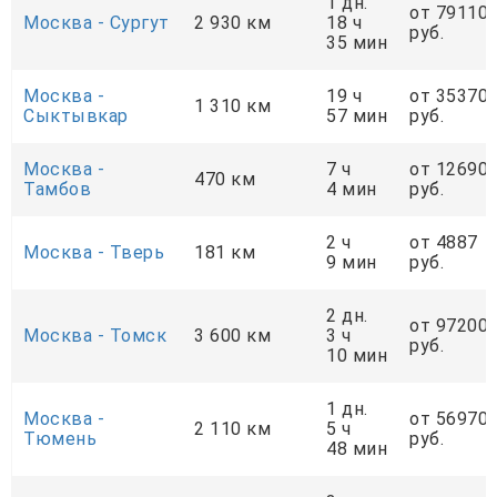
1 дн.
от 79110
Москва - Сургут
2 930 км
18 ч
руб.
35 мин
Москва -
19 ч
от 35370
1 310 км
Сыктывкар
57 мин
руб.
Москва -
7 ч
от 12690
470 км
Тамбов
4 мин
руб.
2 ч
от 4887
Москва - Тверь
181 км
9 мин
руб.
2 дн.
от 97200
Москва - Томск
3 600 км
3 ч
руб.
10 мин
1 дн.
Москва -
от 56970
2 110 км
5 ч
Тюмень
руб.
48 мин