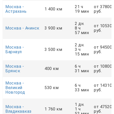
Москва -
21 ч
от 37800
1 400 км
Астрахань
19 мин
руб.
2 дн.
от 10530
Москва - Ачинск
3 900 км
8 ч
руб.
57 мин
2 дн.
Москва -
от 94500
3 500 км
3 ч
Барнаул
руб.
15 мин
Москва -
6 ч
от 10800
400 км
Брянск
31 мин
руб.
Москва -
6 ч
от 14310
Великий
530 км
33 мин
руб.
Новгород
1 дн.
Москва -
от 47520
1 760 км
1 ч
Владикавказ
руб.
52 мин