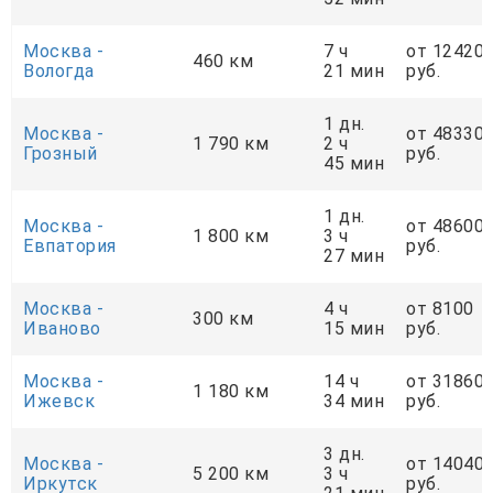
Москва -
7 ч
от 12420
460 км
Вологда
21 мин
руб.
1 дн.
Москва -
от 48330
1 790 км
2 ч
Грозный
руб.
45 мин
1 дн.
Москва -
от 48600
1 800 км
3 ч
Евпатория
руб.
27 мин
Москва -
4 ч
от 8100
300 км
Иваново
15 мин
руб.
Москва -
14 ч
от 31860
1 180 км
Ижевск
34 мин
руб.
3 дн.
Москва -
от 14040
5 200 км
3 ч
Иркутск
руб.