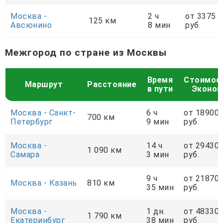
Москва -
2 ч
от 3375
125 км
Авсюнино
8 мин
руб.
Межгород по стране из Москвы
Время
Стоимос
Маршрут
Расстояние
в пути
Эконо
Москва - Санкт-
6 ч
от 18900
700 км
Петербург
9 мин
руб.
Москва -
14 ч
от 29430
1 090 км
Самара
3 мин
руб.
9 ч
от 21870
Москва - Казань
810 км
35 мин
руб.
Москва -
1 дн.
от 48330
1 790 км
Екатеринбург
38 мин
руб.