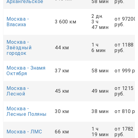
Архангельское
58 мин
руб.
2 дн.
Москва -
от 97200
3 600 км
3 ч
Власиха
руб.
47 мин
Москва -
1 ч
от 1188
Звёздный
44 км
6 мин
руб.
городок
Москва - Знамя
37 км
58 мин
от 999 ру
Октября
Москва -
от 1215
45 км
49 мин
Лесной
руб.
Москва -
30 км
38 мин
от 810 ру
Лесные Поляны
1 ч
от 1782
Москва - ЛМС
66 км
19 мин
руб.