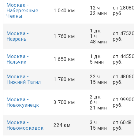
Москва -
12 ч
от 28080
Набережные
1 040 км
32 мин
руб.
Челны
1 дн.
Москва -
от 47520
1 760 км
1 ч
Назрань
руб.
48 мин
Москва -
1 дн.
от 44550
1 650 км
Нальчик
5 мин
руб.
Москва -
22 ч
от 48060
1 780 км
Нижний Тагил
15 мин
руб.
2 дн.
Москва -
от 99900
3 700 км
6 ч
Новокузнецк
руб.
21 мин
Москва -
3 ч
от 6048
224 км
Новомосковск
15 мин
руб.