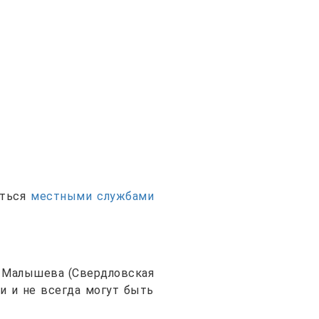
аться
местными службами
о Малышева (Свердловская
и и не всегда могут быть