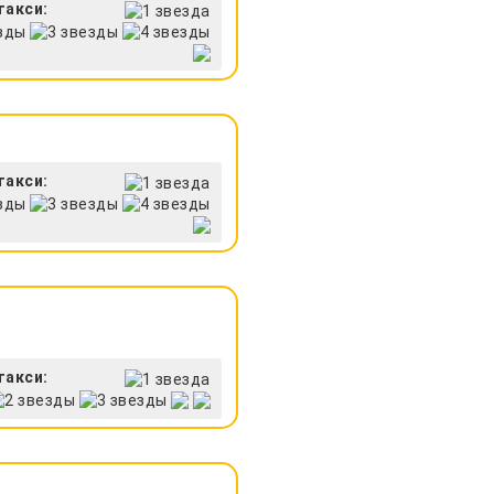
такси:
такси:
такси: