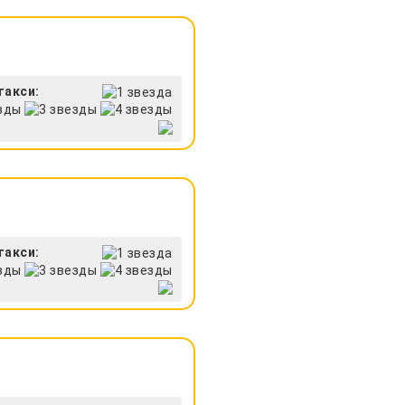
такси:
такси: