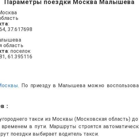
Параметры поездки Москва Малышева
 Москва
область
кта
:
864, 37.617698
Малышева
я область
кта
: поселок
781, 61.395116
Москвы
. По приезду в Малышева можно воспользов
ев
:
городнего такси из Москвы (Московская область) д
и временем в пути. Маршруты строятся автоматическ
рут поездки выбирает водитель такси.