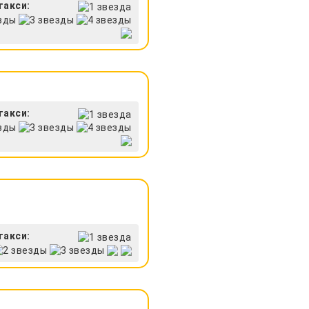
такси:
такси:
такси: