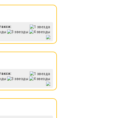
такси:
такси: