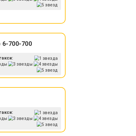
 6-700-700
такси:
такси: