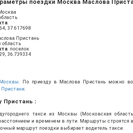
раметры поездки Москва Маслова Прист
 Москва
область
кта
:
864, 37.617698
аслова Пристань
я область
кта
: поселок
029, 36.739334
Москвы
. По приезду в Маслова Пристань можно в
 Пристани
.
у Пристань
:
угороднего такси из Москвы (Московская област
 расстоянием и временем в пути. Маршруты строятся 
точный маршрут поездки выбирает водитель такси.