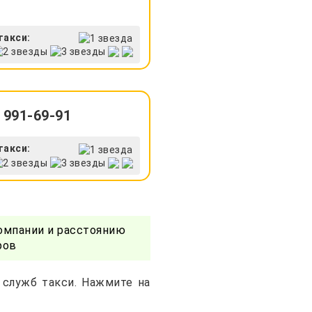
такси:
 991-69-91
такси:
омпании и расстоянию
ров
 служб такси. Нажмите на