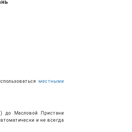
ань
оспользоваться
местными
ь) до Масловой Пристани
автоматически и не всегда