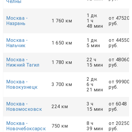
Челны
1 дн.
Москва -
от 47520
1 760 км
1 ч
Назрань
руб.
48 мин
Москва -
1 дн.
от 44550
1 650 км
Нальчик
5 мин
руб.
Москва -
22 ч
от 48060
1 780 км
Нижний Тагил
15 мин
руб.
2 дн.
Москва -
от 99900
3 700 км
6 ч
Новокузнецк
руб.
21 мин
Москва -
3 ч
от 6048
224 км
Новомосковск
15 мин
руб.
Москва -
8 ч
от 20250
750 км
Новочебоксарск
39 мин
руб.