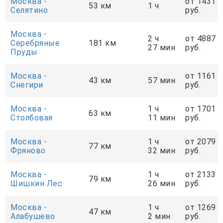
Москва -
от 1431
53 км
1 ч
Селятино
руб.
Москва -
2 ч
от 4887
Серебряные
181 км
27 мин
руб.
Пруды
Москва -
от 1161
43 км
57 мин
Снегири
руб.
Москва -
1 ч
от 1701
63 км
Столбовая
11 мин
руб.
Москва -
1 ч
от 2079
77 км
Фряново
32 мин
руб.
Москва -
1 ч
от 2133
79 км
Шишкин Лес
26 мин
руб.
Москва -
1 ч
от 1269
47 км
Алабушево
2 мин
руб.