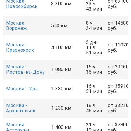
Москва -
от 89100
3 300 км
23 ч
Новосибирск
руб.
43 мин
Москва -
8 ч
от 14580
540 км
Воронеж
24 мин
руб.
2 дн.
Москва -
от 11070
4 100 км
11 ч
Красноярск
руб.
51 мин
Москва -
15 ч
от 29160
1 080 км
Ростов-на-Дону
36 мин
руб.
16 ч
от 35910
Москва - Уфа
1 330 км
51 мин
руб.
Москва -
18 ч
от 33210
1 230 км
Архангельск
46 мин
руб.
Москва -
21 ч
от 37800
1 400 км
Астрахань
19 мин
руб.