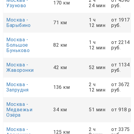
Москва -
2 ч
от 4590
170 км
Узуново
24 мин
руб.
Москва -
1 ч
от 1917
71 км
Барыбино
12 мин
руб.
Москва -
1 ч
от 2214
Большое
82 км
12 мин
руб.
Буньково
Москва -
от 1134
42 км
52 мин
Жаворонки
руб.
Москва -
2 ч
от 3672
136 км
Запрудня
12 мин
руб.
Москва -
Медвежьи
34 км
51 мин
от 918 ру
Озёра
Москва -
2 ч
от 3375
125 км