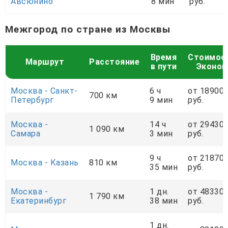
Авсюнино
8 мин
руб.
Межгород по стране из Москвы
Время
Стоимос
Маршрут
Расстояние
в пути
Эконо
Москва - Санкт-
6 ч
от 18900
700 км
Петербург
9 мин
руб.
Москва -
14 ч
от 29430
1 090 км
Самара
3 мин
руб.
9 ч
от 21870
Москва - Казань
810 км
35 мин
руб.
Москва -
1 дн.
от 48330
1 790 км
Екатеринбург
38 мин
руб.
1 дн.