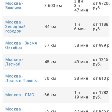
2 дн.
Москва -
от 97200
3 600 км
3 ч
Власиха
руб.
47 мин
Москва -
1 ч
от 1188
Звёздный
44 км
6 мин
руб.
городок
Москва - Знамя
37 км
58 мин
от 999 ру
Октября
Москва -
от 1215
45 км
49 мин
Лесной
руб.
Москва -
30 км
38 мин
от 810 ру
Лесные Поляны
1 ч
от 1782
Москва - ЛМС
66 км
19 мин
руб.
Москва -
35 км
47 мин
от 945 ру