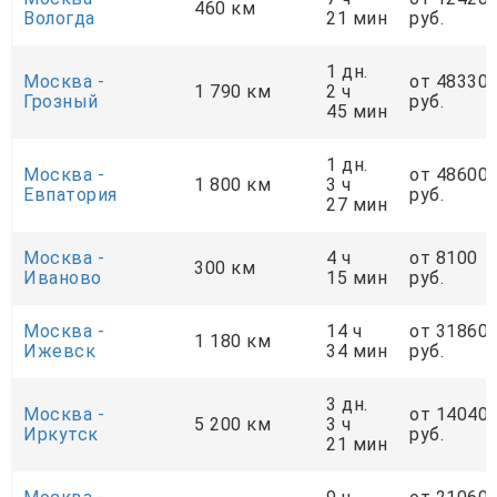
460 км
Вологда
21 мин
руб.
1 дн.
Москва -
от 48330
1 790 км
2 ч
Грозный
руб.
45 мин
1 дн.
Москва -
от 48600
1 800 км
3 ч
Евпатория
руб.
27 мин
Москва -
4 ч
от 8100
300 км
Иваново
15 мин
руб.
Москва -
14 ч
от 31860
1 180 км
Ижевск
34 мин
руб.
3 дн.
Москва -
от 14040
5 200 км
3 ч
Иркутск
руб.
21 мин