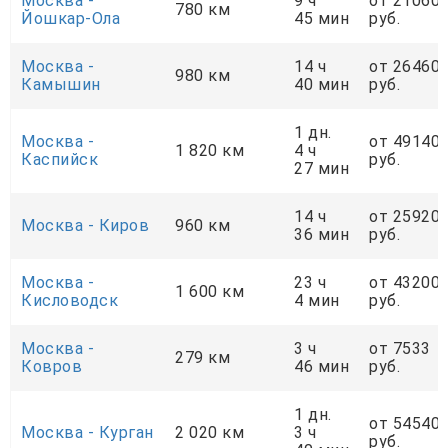
Москва -
9 ч
от 21060
780 км
Йошкар-Ола
45 мин
руб.
Москва -
14 ч
от 26460
980 км
Камышин
40 мин
руб.
1 дн.
Москва -
от 49140
1 820 км
4 ч
Каспийск
руб.
27 мин
14 ч
от 25920
Москва - Киров
960 км
36 мин
руб.
Москва -
23 ч
от 43200
1 600 км
Кисловодск
4 мин
руб.
Москва -
3 ч
от 7533
279 км
Ковров
46 мин
руб.
1 дн.
от 54540
Москва - Курган
2 020 км
3 ч
руб.