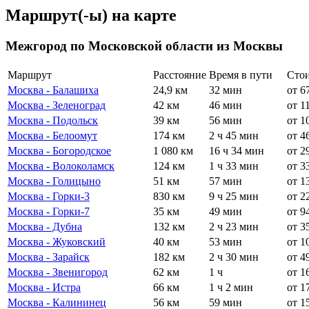
Маршрут(-ы) на карте
Межгород по Московской области из Москвы
Маршрут
Расстояние
Время в пути
Сто
Москва - Балашиха
24,9 км
32 мин
от 6
Москва - Зеленоград
42 км
46 мин
от 1
Москва - Подольск
39 км
56 мин
от 1
Москва - Белоомут
174 км
2 ч 45 мин
от 4
Москва - Богородское
1 080 км
16 ч 34 мин
от 2
Москва - Волоколамск
124 км
1 ч 33 мин
от 3
Москва - Голицыно
51 км
57 мин
от 1
Москва - Горки-3
830 км
9 ч 25 мин
от 2
Москва - Горки-7
35 км
49 мин
от 9
Москва - Дубна
132 км
2 ч 23 мин
от 3
Москва - Жуковский
40 км
53 мин
от 1
Москва - Зарайск
182 км
2 ч 30 мин
от 4
Москва - Звенигород
62 км
1 ч
от 1
Москва - Истра
66 км
1 ч 2 мин
от 1
Москва - Калининец
56 км
59 мин
от 1