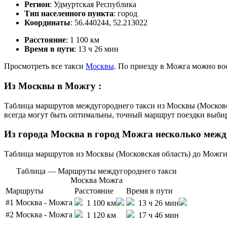
Регион
: Удмуртская Республика
Тип населенного пункта
: город
Координаты
: 56.440244, 52.213022
Расстояние
: 1 100 км
Время в пути
: 13 ч 26 мин
Просмотреть все такси
Москвы
. По приезду в Можга можно во
Из Москвы в Можгу
:
Таблица маршрутов междугороднего такси из Москвы (Московск
всегда могут быть оптимальны, точный маршрут поездки выбир
Из города Москва в город Можга
несколько меж
Таблица маршрутов из Москвы (Московская область) до Можги 
Таблица — Маршруты междугороднего такси
Москва Можга
Маршруты
Расстояние
Время в пути
#1
Москва - Можга
1 100 км
13 ч 26 мин
#2
Москва - Можга
1 120 км
17 ч 46 мин