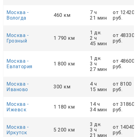
Москва -
7 ч
от 12420
460 км
Вологда
21 мин
руб.
1 дн.
Москва -
от 48330
1 790 км
2 ч
Грозный
руб.
45 мин
1 дн.
Москва -
от 48600
1 800 км
3 ч
Евпатория
руб.
27 мин
Москва -
4 ч
от 8100
300 км
Иваново
15 мин
руб.
Москва -
14 ч
от 31860
1 180 км
Ижевск
34 мин
руб.
3 дн.
Москва -
от 14040
5 200 км
3 ч
Иркутск
руб.
21 мин