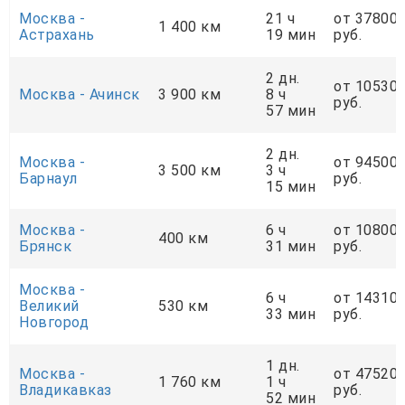
Москва -
21 ч
от 37800
1 400 км
Астрахань
19 мин
руб.
2 дн.
от 10530
Москва - Ачинск
3 900 км
8 ч
руб.
57 мин
2 дн.
Москва -
от 94500
3 500 км
3 ч
Барнаул
руб.
15 мин
Москва -
6 ч
от 10800
400 км
Брянск
31 мин
руб.
Москва -
6 ч
от 14310
Великий
530 км
33 мин
руб.
Новгород
1 дн.
Москва -
от 47520
1 760 км
1 ч
Владикавказ
руб.
52 мин