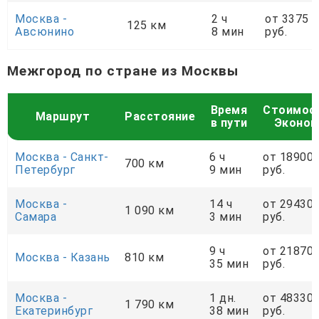
Москва -
2 ч
от 3375
125 км
Авсюнино
8 мин
руб.
Межгород по стране из Москвы
Время
Стоимос
Маршрут
Расстояние
в пути
Эконо
Москва - Санкт-
6 ч
от 18900
700 км
Петербург
9 мин
руб.
Москва -
14 ч
от 29430
1 090 км
Самара
3 мин
руб.
9 ч
от 21870
Москва - Казань
810 км
35 мин
руб.
Москва -
1 дн.
от 48330
1 790 км
Екатеринбург
38 мин
руб.