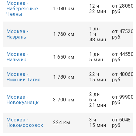
Москва -
12 ч
от 28080
Набережные
1 040 км
32 мин
руб.
Челны
1 дн.
Москва -
от 47520
1 760 км
1 ч
Назрань
руб.
48 мин
Москва -
1 дн.
от 44550
1 650 км
Нальчик
5 мин
руб.
Москва -
22 ч
от 48060
1 780 км
Нижний Тагил
15 мин
руб.
2 дн.
Москва -
от 99900
3 700 км
6 ч
Новокузнецк
руб.
21 мин
Москва -
3 ч
от 6048
224 км
Новомосковск
15 мин
руб.