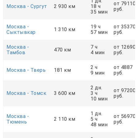
1 дн.
от 79110
Москва - Сургут
2 930 км
18 ч
руб.
35 мин
Москва -
19 ч
от 35370
1 310 км
Сыктывкар
57 мин
руб.
Москва -
7 ч
от 12690
470 км
Тамбов
4 мин
руб.
2 ч
от 4887
Москва - Тверь
181 км
9 мин
руб.
2 дн.
от 97200
Москва - Томск
3 600 км
3 ч
руб.
10 мин
1 дн.
Москва -
от 56970
2 110 км
5 ч
Тюмень
руб.
48 мин