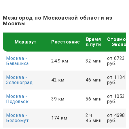
Межгород по Московской области из
Москвы
Время
Стоимос
Маршрут
Расстояние
в пути
Эконо
Москва -
от 6723
24,9 км
32 мин
Балашиха
руб.
Москва -
от 1134
42 км
46 мин
Зеленоград
руб.
Москва -
от 1053
39 км
56 мин
Подольск
руб.
Москва -
2 ч
от 4698
174 км
Белоомут
45 мин
руб.