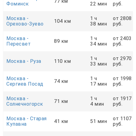
77 км
Фоминск
22 мин
руб.
Москва -
1 ч
от 2808
104 км
Орехово-Зуево
38 мин
руб.
Москва -
1 ч
от 2403
89 км
Пересвет
34 мин
руб.
1 ч
от 2970
Москва - Руза
110 км
33 мин
руб.
Москва -
1 ч
от 1998
74 км
Сергиев Посад
17 мин
руб.
Москва -
1 ч
от 1917
71 км
Солнечногорск
4 мин
руб.
Москва - Старая
от 1107
41 км
51 мин
Купавна
руб.