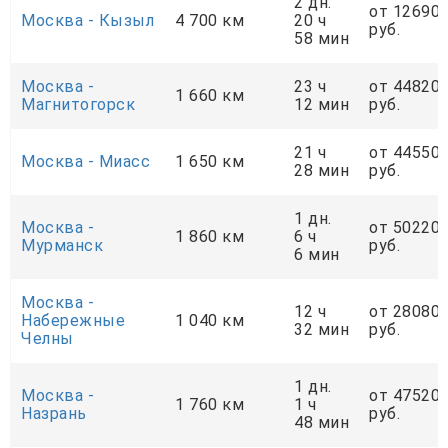
2 дн.
от 12690
Москва - Кызыл
4 700 км
20 ч
руб.
58 мин
Москва -
23 ч
от 44820
1 660 км
Магнитогорск
12 мин
руб.
21 ч
от 44550
Москва - Миасс
1 650 км
28 мин
руб.
1 дн.
Москва -
от 50220
1 860 км
6 ч
Мурманск
руб.
6 мин
Москва -
12 ч
от 28080
Набережные
1 040 км
32 мин
руб.
Челны
1 дн.
Москва -
от 47520
1 760 км
1 ч
Назрань
руб.
48 мин