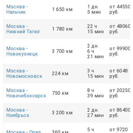
Москва -
1 дн.
от 44550
1 650 км
Нальчик
5 мин
руб.
Москва -
22 ч
от 48060
1 780 км
Нижний Тагил
15 мин
руб.
2 дн.
Москва -
от 99900
3 700 км
6 ч
Новокузнецк
руб.
21 мин
Москва -
3 ч
от 6048
224 км
Новомосковск
15 мин
руб.
Москва -
8 ч
от 20250
750 км
Новочебоксарск
39 мин
руб.
Москва -
2 дн.
от 86400
3 200 км
Ноябрьск
27 мин
руб.
5 ч
от 9720
Москва - Орел
360 км