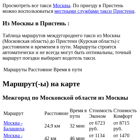
Просмотреть все такси
Москвы
. По приезду в Пристень
можно воспользоваться
местными службами такси Пристени
.
Из Москвы в Пристень
:
Таблица маршрутов междугороднего такси из Москвы
(Московская область) до Пристени (Курская область) с
расстоянием и временем в пути. Маршруты строятся
автоматически и не всегда могут быть оптимальны, точный
маршрут поездки выбирает водитель такси.
Маршруты
Расстояние
Время в пути
Маршрут(-ы) на карте
Межгород по Московской области из Москвы
Время в
Стоимость
Стоимость
Маршрут
Расстояние
пути
Эконом
Комфорт
Москва -
от 6723
от 8715
24,9 км
32 мин
Балашиха
руб.
руб.
Москва -
от 1134
от 1470
42 км
46 мин