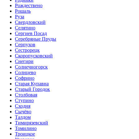
Рождествено
Рошаль
Руза
Свердловский
Селятино
Сергиев Посад
Серебряные Пруды
Серпухов
Сестрорецк
Скоропусковский
Снегири
Солнечногорск
Солнцево
Софрино
Старая Купавна
Старый Городок
Столбовая
Ступино
Сходня
Сычёво
Талдом
Тимирязевский
Томилино
Троицкое