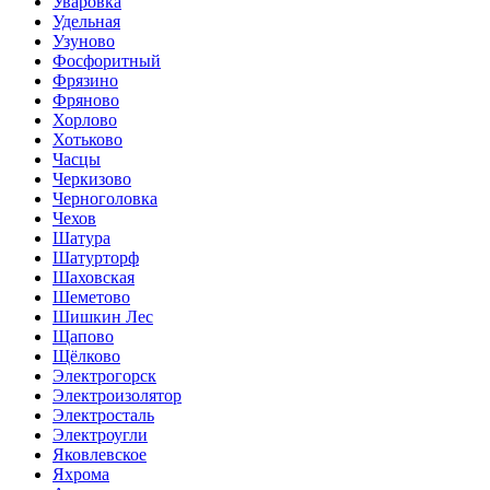
Уваровка
Удельная
Узуново
Фосфоритный
Фрязино
Фряново
Хорлово
Хотьково
Часцы
Черкизово
Черноголовка
Чехов
Шатура
Шатурторф
Шаховская
Шеметово
Шишкин Лес
Щапово
Щёлково
Электрогорск
Электроизолятор
Электросталь
Электроугли
Яковлевское
Яхрома