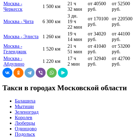
Москва -
21 ч
от 40500
от 52500
1 500 км
Черкесск
32 мин
руб.
руб.
3 дн.
от 170100
от 220500
Москва - Чита
6 300 км
19 ч
руб.
руб.
22 мин
19 ч
от 34020
от 44100
Москва - Элиста
1 260 км
14 мин
руб.
руб.
Москва -
21 ч
от 41040
от 53200
1 520 км
Геленджик
51 мин
руб.
руб.
Москва -
17 ч
от 32940
от 42700
1 220 км
Абдулино
2 мин
руб.
руб.
Такси в городах Московской области
Балашиха
Мытищи
Зеленоград
Королев
Люберцы
Одинцово
Подольск