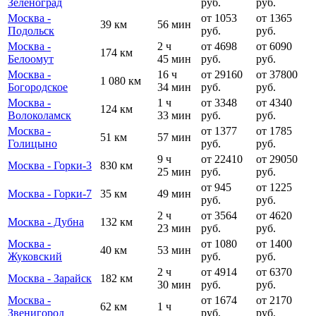
Зеленоград
руб.
руб.
Москва -
от 1053
от 1365
39 км
56 мин
Подольск
руб.
руб.
Москва -
2 ч
от 4698
от 6090
174 км
Белоомут
45 мин
руб.
руб.
Москва -
16 ч
от 29160
от 37800
1 080 км
Богородское
34 мин
руб.
руб.
Москва -
1 ч
от 3348
от 4340
124 км
Волоколамск
33 мин
руб.
руб.
Москва -
от 1377
от 1785
51 км
57 мин
Голицыно
руб.
руб.
9 ч
от 22410
от 29050
Москва - Горки-3
830 км
25 мин
руб.
руб.
от 945
от 1225
Москва - Горки-7
35 км
49 мин
руб.
руб.
2 ч
от 3564
от 4620
Москва - Дубна
132 км
23 мин
руб.
руб.
Москва -
от 1080
от 1400
40 км
53 мин
Жуковский
руб.
руб.
2 ч
от 4914
от 6370
Москва - Зарайск
182 км
30 мин
руб.
руб.
Москва -
от 1674
от 2170
62 км
1 ч
Звенигород
руб.
руб.