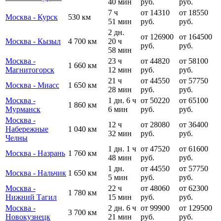
40 мин
руб.
руб.
7 ч
от 14310
от 18550
Москва - Курск
530 км
51 мин
руб.
руб.
2 дн.
от 126900
от 164500
Москва - Кызыл
4 700 км
20 ч
руб.
руб.
58 мин
Москва -
23 ч
от 44820
от 58100
1 660 км
Магнитогорск
12 мин
руб.
руб.
21 ч
от 44550
от 57750
Москва - Миасс
1 650 км
28 мин
руб.
руб.
Москва -
1 дн. 6 ч
от 50220
от 65100
1 860 км
Мурманск
6 мин
руб.
руб.
Москва -
12 ч
от 28080
от 36400
Набережные
1 040 км
32 мин
руб.
руб.
Челны
1 дн. 1 ч
от 47520
от 61600
Москва - Назрань
1 760 км
48 мин
руб.
руб.
1 дн.
от 44550
от 57750
Москва - Нальчик
1 650 км
5 мин
руб.
руб.
Москва -
22 ч
от 48060
от 62300
1 780 км
Нижний Тагил
15 мин
руб.
руб.
Москва -
2 дн. 6 ч
от 99900
от 129500
3 700 км
Новокузнецк
21 мин
руб.
руб.