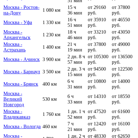
51 мин
Москва - Ростов-
15 ч
от 29160
от 37800
1 080 км
на-Дону
36 мин
руб.
руб.
16 ч
от 35910
от 46550
Москва - Уфа
1 330 км
51 мин
руб.
руб.
Москва -
18 ч
от 33210
от 43050
1 230 км
Архангельск
46 мин
руб.
руб.
Москва -
21 ч
от 37800
от 49000
1 400 км
Астрахань
19 мин
руб.
руб.
2 дн. 8 ч
от 105300
от 136500
Москва - Ачинск
3 900 км
57 мин
руб.
руб.
2 дн. 3 ч
от 94500
от 122500
Москва - Барнаул
3 500 км
15 мин
руб.
руб.
6 ч
от 10800
от 14000
Москва - Брянск
400 км
31 мин
руб.
руб.
Москва -
6 ч
от 14310
от 18550
Великий
530 км
33 мин
руб.
руб.
Новгород
Москва -
1 дн. 1 ч
от 47520
от 61600
1 760 км
Владикавказ
52 мин
руб.
руб.
7 ч
от 12420
от 16100
Москва - Вологда
460 км
21 мин
руб.
руб.
Москва -
1 дн. 2 ч
от 48330
от 62650