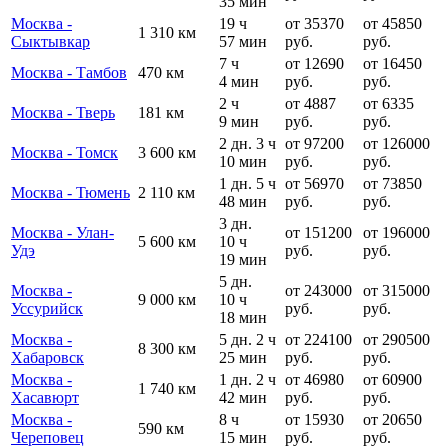
35 мин
Москва -
19 ч
от 35370
от 45850
1 310 км
Сыктывкар
57 мин
руб.
руб.
7 ч
от 12690
от 16450
Москва - Тамбов
470 км
4 мин
руб.
руб.
2 ч
от 4887
от 6335
Москва - Тверь
181 км
9 мин
руб.
руб.
2 дн. 3 ч
от 97200
от 126000
Москва - Томск
3 600 км
10 мин
руб.
руб.
1 дн. 5 ч
от 56970
от 73850
Москва - Тюмень
2 110 км
48 мин
руб.
руб.
3 дн.
Москва - Улан-
от 151200
от 196000
5 600 км
10 ч
Удэ
руб.
руб.
19 мин
5 дн.
Москва -
от 243000
от 315000
9 000 км
10 ч
Уссурийск
руб.
руб.
18 мин
Москва -
5 дн. 2 ч
от 224100
от 290500
8 300 км
Хабаровск
25 мин
руб.
руб.
Москва -
1 дн. 2 ч
от 46980
от 60900
1 740 км
Хасавюрт
42 мин
руб.
руб.
Москва -
8 ч
от 15930
от 20650
590 км
Череповец
15 мин
руб.
руб.