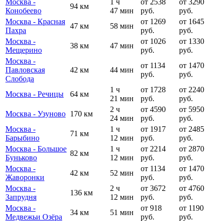
Москва -
1 ч
от 2538
от 3290
94 км
Конобеево
47 мин
руб.
руб.
Москва - Красная
от 1269
от 1645
47 км
58 мин
Пахра
руб.
руб.
Москва -
от 1026
от 1330
38 км
47 мин
Мещерино
руб.
руб.
Москва -
от 1134
от 1470
Павловская
42 км
44 мин
руб.
руб.
Слобода
1 ч
от 1728
от 2240
Москва - Речицы
64 км
21 мин
руб.
руб.
2 ч
от 4590
от 5950
Москва - Узуново
170 км
24 мин
руб.
руб.
Москва -
1 ч
от 1917
от 2485
71 км
Барыбино
12 мин
руб.
руб.
Москва - Большое
1 ч
от 2214
от 2870
82 км
Буньково
12 мин
руб.
руб.
Москва -
от 1134
от 1470
42 км
52 мин
Жаворонки
руб.
руб.
Москва -
2 ч
от 3672
от 4760
136 км
Запрудня
12 мин
руб.
руб.
Москва -
от 918
от 1190
34 км
51 мин
Медвежьи Озёра
руб.
руб.