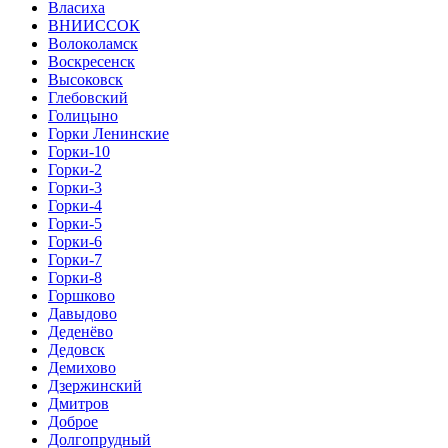
Власиха
ВНИИССОК
Волоколамск
Воскресенск
Высоковск
Глебовский
Голицыно
Горки Ленинские
Горки-10
Горки-2
Горки-3
Горки-4
Горки-5
Горки-6
Горки-7
Горки-8
Горшково
Давыдово
Деденёво
Дедовск
Демихово
Дзержинский
Дмитров
Доброе
Долгопрудный