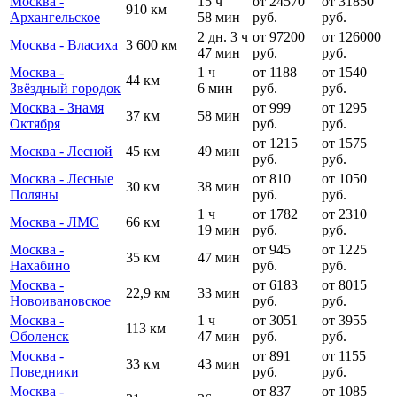
Москва -
15 ч
от 24570
от 31850
910 км
Архангельское
58 мин
руб.
руб.
2 дн. 3 ч
от 97200
от 126000
Москва - Власиха
3 600 км
47 мин
руб.
руб.
Москва -
1 ч
от 1188
от 1540
44 км
Звёздный городок
6 мин
руб.
руб.
Москва - Знамя
от 999
от 1295
37 км
58 мин
Октября
руб.
руб.
от 1215
от 1575
Москва - Лесной
45 км
49 мин
руб.
руб.
Москва - Лесные
от 810
от 1050
30 км
38 мин
Поляны
руб.
руб.
1 ч
от 1782
от 2310
Москва - ЛМС
66 км
19 мин
руб.
руб.
Москва -
от 945
от 1225
35 км
47 мин
Нахабино
руб.
руб.
Москва -
от 6183
от 8015
22,9 км
33 мин
Новоивановское
руб.
руб.
Москва -
1 ч
от 3051
от 3955
113 км
Оболенск
47 мин
руб.
руб.
Москва -
от 891
от 1155
33 км
43 мин
Поведники
руб.
руб.
Москва -
от 837
от 1085