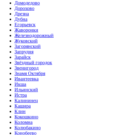
Домодедово
Дорохово
Дрезна
Дубна
Егорьевск
Жаворонки
Железнодорожный
Жуковский
Загорянский
Запрудня
Зарайск
Звёздный городок
Звенигород
Знамя Октября
Ивантеевка
Икша
Ильинский
Истра
Калининец
Кашира
Клин
Кокошкино
Коломна
Колюбакино
Конобеево