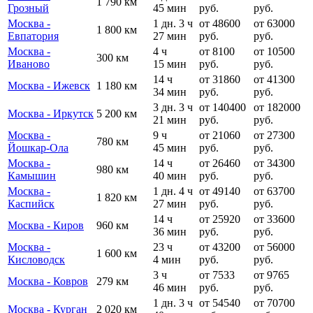
1 790 км
Грозный
45 мин
руб.
руб.
Москва -
1 дн. 3 ч
от 48600
от 63000
1 800 км
Евпатория
27 мин
руб.
руб.
Москва -
4 ч
от 8100
от 10500
300 км
Иваново
15 мин
руб.
руб.
14 ч
от 31860
от 41300
Москва - Ижевск
1 180 км
34 мин
руб.
руб.
3 дн. 3 ч
от 140400
от 182000
Москва - Иркутск
5 200 км
21 мин
руб.
руб.
Москва -
9 ч
от 21060
от 27300
780 км
Йошкар-Ола
45 мин
руб.
руб.
Москва -
14 ч
от 26460
от 34300
980 км
Камышин
40 мин
руб.
руб.
Москва -
1 дн. 4 ч
от 49140
от 63700
1 820 км
Каспийск
27 мин
руб.
руб.
14 ч
от 25920
от 33600
Москва - Киров
960 км
36 мин
руб.
руб.
Москва -
23 ч
от 43200
от 56000
1 600 км
Кисловодск
4 мин
руб.
руб.
3 ч
от 7533
от 9765
Москва - Ковров
279 км
46 мин
руб.
руб.
1 дн. 3 ч
от 54540
от 70700
Москва - Курган
2 020 км