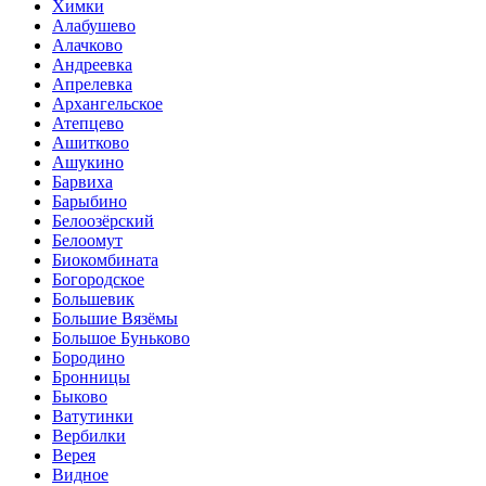
Химки
Алабушево
Алачково
Андреевка
Апрелевка
Архангельское
Атепцево
Ашитково
Ашукино
Барвиха
Барыбино
Белоозёрский
Белоомут
Биокомбината
Богородское
Большевик
Большие Вязёмы
Большое Буньково
Бородино
Бронницы
Быково
Ватутинки
Вербилки
Верея
Видное