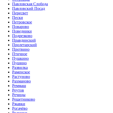
Павловская Слобода
Павловский Посад
Пересвет
Пески
Петровское
Поварово
Поведники
Подрезково
Правдинский
Пролетарский
Протвино
Птичное
Пушкино
Пущино
Развилка
Раменское
Растуново
Рахманово
Реммаш
Реутов
Речицы
Решетниково
Ржавки
Рогачёво
Родники