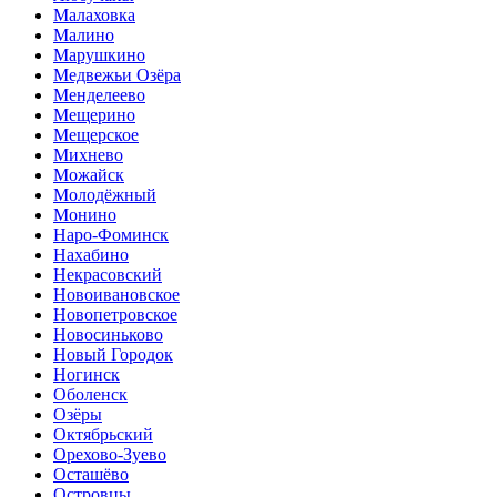
Малаховка
Малино
Марушкино
Медвежьи Озёра
Менделеево
Мещерино
Мещерское
Михнево
Можайск
Молодёжный
Монино
Наро-Фоминск
Нахабино
Некрасовский
Новоивановское
Новопетровское
Новосиньково
Новый Городок
Ногинск
Оболенск
Озёры
Октябрьский
Орехово-Зуево
Осташёво
Островцы