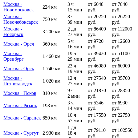
Москва -
3 ч
от 6048
от 7840
224 км
Новомосковск
15 мин
руб.
руб.
Москва -
8 ч
от 20250
от 26250
750 км
Новочебоксарск
39 мин
руб.
руб.
Москва -
2 дн.
от 86400
от 112000
3 200 км
Ноябрьск
27 мин
руб.
руб.
5 ч
от 9720
от 12600
Москва - Орел
360 км
16 мин
руб.
руб.
Москва -
19 ч
от 39420
от 51100
1 460 км
Оренбург
29 мин
руб.
руб.
23 ч
от 46980
от 60900
Москва - Орск
1 740 км
19 мин
руб.
руб.
Москва -
12 ч
от 27540
от 35700
1 020 км
Петрозаводск
27 мин
руб.
руб.
9 ч
от 21870
от 28350
Москва - Псков
810 км
2 мин
руб.
руб.
3 ч
от 5346
от 6930
Москва - Рязань
198 км
14 мин
руб.
руб.
10 ч
от 17550
от 22750
Москва - Саранск
650 км
57 мин
руб.
руб.
1 дн.
от 79110
от 102550
Москва - Сургут
2 930 км
18 ч
руб.
руб.