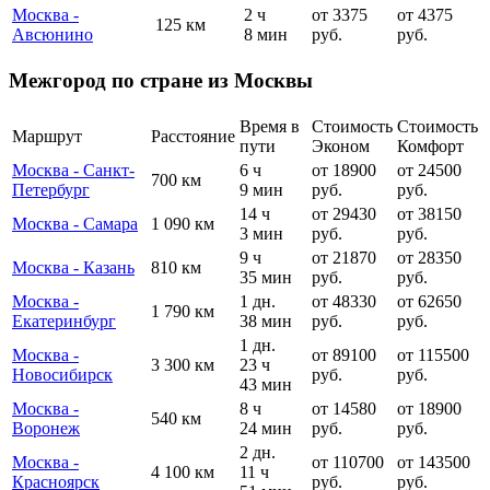
Москва -
2 ч
от 3375
от 4375
125 км
Авсюнино
8 мин
руб.
руб.
Межгород по стране из Москвы
Время в
Стоимость
Стоимость
Маршрут
Расстояние
пути
Эконом
Комфорт
Москва - Санкт-
6 ч
от 18900
от 24500
700 км
Петербург
9 мин
руб.
руб.
14 ч
от 29430
от 38150
Москва - Самара
1 090 км
3 мин
руб.
руб.
9 ч
от 21870
от 28350
Москва - Казань
810 км
35 мин
руб.
руб.
Москва -
1 дн.
от 48330
от 62650
1 790 км
Екатеринбург
38 мин
руб.
руб.
1 дн.
Москва -
от 89100
от 115500
3 300 км
23 ч
Новосибирск
руб.
руб.
43 мин
Москва -
8 ч
от 14580
от 18900
540 км
Воронеж
24 мин
руб.
руб.
2 дн.
Москва -
от 110700
от 143500
4 100 км
11 ч
Красноярск
руб.
руб.