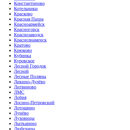
Константиново
Котельники
Красково
Красная Пахра
Красноармейск
Красногорск
Краснозаводск
Краснознаменск
Кратово
Крюково
Кубинка
Куровское
Лесной Городок
Лесной
Лесные Поляны
Ликино-Дулёво
Литвиново
ЛМС
Лобня
Лосино-Петровский
Лотошино
Лунёво
Луховицы
Лыткарино
Любучаны