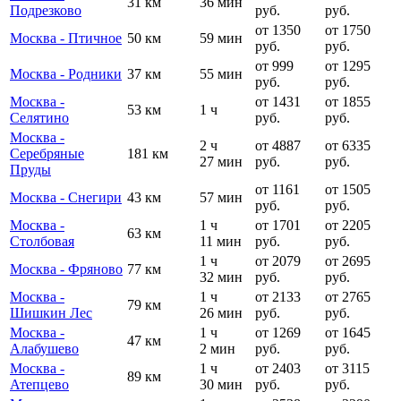
31 км
36 мин
Подрезково
руб.
руб.
от 1350
от 1750
Москва - Птичное
50 км
59 мин
руб.
руб.
от 999
от 1295
Москва - Родники
37 км
55 мин
руб.
руб.
Москва -
от 1431
от 1855
53 км
1 ч
Селятино
руб.
руб.
Москва -
2 ч
от 4887
от 6335
Серебряные
181 км
27 мин
руб.
руб.
Пруды
от 1161
от 1505
Москва - Снегири
43 км
57 мин
руб.
руб.
Москва -
1 ч
от 1701
от 2205
63 км
Столбовая
11 мин
руб.
руб.
1 ч
от 2079
от 2695
Москва - Фряново
77 км
32 мин
руб.
руб.
Москва -
1 ч
от 2133
от 2765
79 км
Шишкин Лес
26 мин
руб.
руб.
Москва -
1 ч
от 1269
от 1645
47 км
Алабушево
2 мин
руб.
руб.
Москва -
1 ч
от 2403
от 3115
89 км
Атепцево
30 мин
руб.
руб.