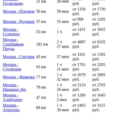
31 км
36 мин
Подрезково
руб.
руб.
от 1350
от 1750
Москва - Птичное
50 км
59 мин
руб.
руб.
от 999
от 1295
Москва - Родники
37 км
55 мин
руб.
руб.
Москва -
от 1431
от 1855
53 км
1 ч
Селятино
руб.
руб.
Москва -
2 ч
от 4887
от 6335
Серебряные
181 км
27 мин
руб.
руб.
Пруды
от 1161
от 1505
Москва - Снегири
43 км
57 мин
руб.
руб.
Москва -
1 ч
от 1701
от 2205
63 км
Столбовая
11 мин
руб.
руб.
1 ч
от 2079
от 2695
Москва - Фряново
77 км
32 мин
руб.
руб.
Москва -
1 ч
от 2133
от 2765
79 км
Шишкин Лес
26 мин
руб.
руб.
Москва -
1 ч
от 1269
от 1645
47 км
Алабушево
2 мин
руб.
руб.
Москва -
1 ч
от 2403
от 3115
89 км
Атепцево
30 мин
руб.
руб.