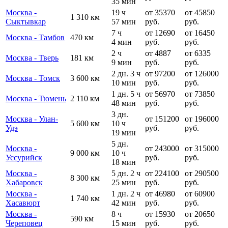
35 мин
Москва -
19 ч
от 35370
от 45850
1 310 км
Сыктывкар
57 мин
руб.
руб.
7 ч
от 12690
от 16450
Москва - Тамбов
470 км
4 мин
руб.
руб.
2 ч
от 4887
от 6335
Москва - Тверь
181 км
9 мин
руб.
руб.
2 дн. 3 ч
от 97200
от 126000
Москва - Томск
3 600 км
10 мин
руб.
руб.
1 дн. 5 ч
от 56970
от 73850
Москва - Тюмень
2 110 км
48 мин
руб.
руб.
3 дн.
Москва - Улан-
от 151200
от 196000
5 600 км
10 ч
Удэ
руб.
руб.
19 мин
5 дн.
Москва -
от 243000
от 315000
9 000 км
10 ч
Уссурийск
руб.
руб.
18 мин
Москва -
5 дн. 2 ч
от 224100
от 290500
8 300 км
Хабаровск
25 мин
руб.
руб.
Москва -
1 дн. 2 ч
от 46980
от 60900
1 740 км
Хасавюрт
42 мин
руб.
руб.
Москва -
8 ч
от 15930
от 20650
590 км
Череповец
15 мин
руб.
руб.