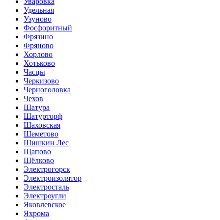
Уваровка
Удельная
Узуново
Фосфоритный
Фрязино
Фряново
Хорлово
Хотьково
Часцы
Черкизово
Черноголовка
Чехов
Шатура
Шатурторф
Шаховская
Шеметово
Шишкин Лес
Щапово
Щёлково
Электрогорск
Электроизолятор
Электросталь
Электроугли
Яковлевское
Яхрома