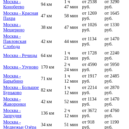
Москва -
1 ч
от 2538
от 3290
94 км
Конобеево
47 мин
руб.
руб.
Москва - Красная
от 1269
от 1645
47 км
58 мин
Пахра
руб.
руб.
Москва -
от 1026
от 1330
38 км
47 мин
Мещерино
руб.
руб.
Москва -
от 1134
от 1470
Павловская
42 км
44 мин
руб.
руб.
Слобода
1 ч
от 1728
от 2240
Москва - Речицы
64 км
21 мин
руб.
руб.
2 ч
от 4590
от 5950
Москва - Узуново
170 км
24 мин
руб.
руб.
Москва -
1 ч
от 1917
от 2485
71 км
Барыбино
12 мин
руб.
руб.
Москва - Большое
1 ч
от 2214
от 2870
82 км
Буньково
12 мин
руб.
руб.
Москва -
от 1134
от 1470
42 км
52 мин
Жаворонки
руб.
руб.
Москва -
2 ч
от 3672
от 4760
136 км
Запрудня
12 мин
руб.
руб.
Москва -
от 918
от 1190
34 км
51 мин
Медвежьи Озёра
руб.
руб.