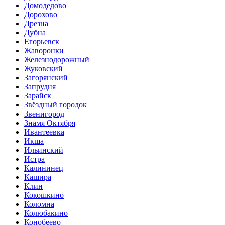
Домодедово
Дорохово
Дрезна
Дубна
Егорьевск
Жаворонки
Железнодорожный
Жуковский
Загорянский
Запрудня
Зарайск
Звёздный городок
Звенигород
Знамя Октября
Ивантеевка
Икша
Ильинский
Истра
Калининец
Кашира
Клин
Кокошкино
Коломна
Колюбакино
Конобеево