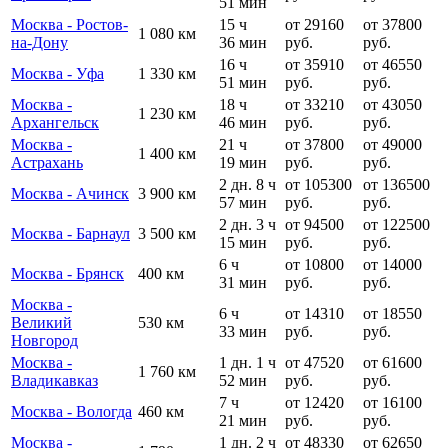
51 мин
Москва - Ростов-
15 ч
от 29160
от 37800
1 080 км
на-Дону
36 мин
руб.
руб.
16 ч
от 35910
от 46550
Москва - Уфа
1 330 км
51 мин
руб.
руб.
Москва -
18 ч
от 33210
от 43050
1 230 км
Архангельск
46 мин
руб.
руб.
Москва -
21 ч
от 37800
от 49000
1 400 км
Астрахань
19 мин
руб.
руб.
2 дн. 8 ч
от 105300
от 136500
Москва - Ачинск
3 900 км
57 мин
руб.
руб.
2 дн. 3 ч
от 94500
от 122500
Москва - Барнаул
3 500 км
15 мин
руб.
руб.
6 ч
от 10800
от 14000
Москва - Брянск
400 км
31 мин
руб.
руб.
Москва -
6 ч
от 14310
от 18550
Великий
530 км
33 мин
руб.
руб.
Новгород
Москва -
1 дн. 1 ч
от 47520
от 61600
1 760 км
Владикавказ
52 мин
руб.
руб.
7 ч
от 12420
от 16100
Москва - Вологда
460 км
21 мин
руб.
руб.
Москва -
1 дн. 2 ч
от 48330
от 62650