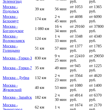
Зеленоград
руб.
руб.
Москва -
от 1053
от 1365
39 км
56 мин
Подольск
руб.
руб.
Москва -
2 ч
от 4698
от 6090
174 км
Белоомут
45 мин
руб.
руб.
Москва -
16 ч
от 29160
от 37800
1 080 км
Богородское
34 мин
руб.
руб.
Москва -
1 ч
от 3348
от 4340
124 км
Волоколамск
33 мин
руб.
руб.
Москва -
от 1377
от 1785
51 км
57 мин
Голицыно
руб.
руб.
9 ч
от 22410
от 29050
Москва - Горки-3
830 км
25 мин
руб.
руб.
от 945
от 1225
Москва - Горки-7
35 км
49 мин
руб.
руб.
2 ч
от 3564
от 4620
Москва - Дубна
132 км
23 мин
руб.
руб.
Москва -
от 1080
от 1400
40 км
53 мин
Жуковский
руб.
руб.
2 ч
от 4914
от 6370
Москва - Зарайск
182 км
30 мин
руб.
руб.
Москва -
от 1674
от 2170
62 км
1 ч
Звенигород
руб.
руб.