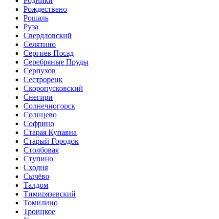
Родники
Рождествено
Рошаль
Руза
Свердловский
Селятино
Сергиев Посад
Серебряные Пруды
Серпухов
Сестрорецк
Скоропусковский
Снегири
Солнечногорск
Солнцево
Софрино
Старая Купавна
Старый Городок
Столбовая
Ступино
Сходня
Сычёво
Талдом
Тимирязевский
Томилино
Троицкое