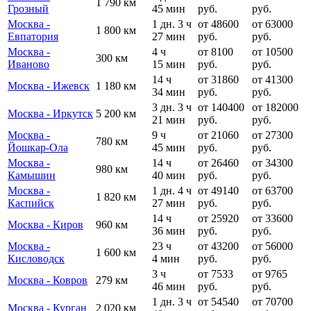
1 790 км
Грозный
45 мин
руб.
руб.
Москва -
1 дн. 3 ч
от 48600
от 63000
1 800 км
Евпатория
27 мин
руб.
руб.
Москва -
4 ч
от 8100
от 10500
300 км
Иваново
15 мин
руб.
руб.
14 ч
от 31860
от 41300
Москва - Ижевск
1 180 км
34 мин
руб.
руб.
3 дн. 3 ч
от 140400
от 182000
Москва - Иркутск
5 200 км
21 мин
руб.
руб.
Москва -
9 ч
от 21060
от 27300
780 км
Йошкар-Ола
45 мин
руб.
руб.
Москва -
14 ч
от 26460
от 34300
980 км
Камышин
40 мин
руб.
руб.
Москва -
1 дн. 4 ч
от 49140
от 63700
1 820 км
Каспийск
27 мин
руб.
руб.
14 ч
от 25920
от 33600
Москва - Киров
960 км
36 мин
руб.
руб.
Москва -
23 ч
от 43200
от 56000
1 600 км
Кисловодск
4 мин
руб.
руб.
3 ч
от 7533
от 9765
Москва - Ковров
279 км
46 мин
руб.
руб.
1 дн. 3 ч
от 54540
от 70700
Москва - Курган
2 020 км