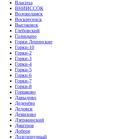
Власиха
ВНИИССОК
Волоколамск
Воскресенск
Высоковск
Глебовский
Голицыно
Горки Ленинские
Горки-10
Горки-2
Горки-3
Горки-4
Горки-5
Горки-6
Горки-7
Горки-8
Горшково
Давыдово
Деденёво
Дедовск
Демихово
Дзержинский
Дмитров
Доброе
Долгопрудный