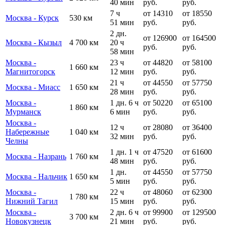
40 мин
руб.
руб.
7 ч
от 14310
от 18550
Москва - Курск
530 км
51 мин
руб.
руб.
2 дн.
от 126900
от 164500
Москва - Кызыл
4 700 км
20 ч
руб.
руб.
58 мин
Москва -
23 ч
от 44820
от 58100
1 660 км
Магнитогорск
12 мин
руб.
руб.
21 ч
от 44550
от 57750
Москва - Миасс
1 650 км
28 мин
руб.
руб.
Москва -
1 дн. 6 ч
от 50220
от 65100
1 860 км
Мурманск
6 мин
руб.
руб.
Москва -
12 ч
от 28080
от 36400
Набережные
1 040 км
32 мин
руб.
руб.
Челны
1 дн. 1 ч
от 47520
от 61600
Москва - Назрань
1 760 км
48 мин
руб.
руб.
1 дн.
от 44550
от 57750
Москва - Нальчик
1 650 км
5 мин
руб.
руб.
Москва -
22 ч
от 48060
от 62300
1 780 км
Нижний Тагил
15 мин
руб.
руб.
Москва -
2 дн. 6 ч
от 99900
от 129500
3 700 км
Новокузнецк
21 мин
руб.
руб.