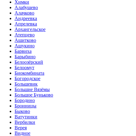
Химки
Алабушево
Алачково
Андреевка
Апрелевка
Архангельское
Атепцево
Ашитково
Ашукино
Барвиха
Барыбино
Белоозёрский
Белоомут
Биокомбината
Богородское
Большевик
Большие Вязёмы
Большое Буньково
Бородино
Бронницы
Быково
Ватутинки
Вербилки
Верея
Видное