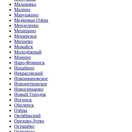
Малаховка
Малино
Марушкино
Медвежьи Озёра
Менделеево
Мещерино
Мещерское
Михнево
Можайск
Молодёжный
Монино
Наро-Фоминск
Нахабино
Некрасовский
Новоивановское
Новопетровское
Новосиньково
Новый Городок
Ногинск
Оболенск
Озёры
Октябрьский
Орехово-Зуево
Осташёво
Островцы