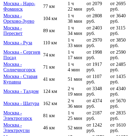
Москва - Наро-
1 ч
от 2079
от 2695
77 км
Фоминск
22 мин
руб.
руб.
Москва -
1 ч
от 2808
от 3640
104 км
Орехово-Зуево
38 мин
руб.
руб.
Москва -
1 ч
от 2403
от 3115
89 км
Пересвет
34 мин
руб.
руб.
1 ч
от 2970
от 3850
Москва - Руза
110 км
33 мин
руб.
руб.
Москва - Сергиев
1 ч
от 1998
от 2590
74 км
Посад
17 мин
руб.
руб.
Москва -
1 ч
от 1917
от 2485
71 км
Солнечногорск
4 мин
руб.
руб.
Москва - Старая
от 1107
от 1435
41 км
51 мин
Купавна
руб.
руб.
2 ч
от 3348
от 4340
Москва - Талдом
124 км
19 мин
руб.
руб.
2 ч
от 4374
от 5670
Москва - Шатура
162 км
36 мин
руб.
руб.
Москва -
1 ч
от 2187
от 2835
81 км
Электрогорск
25 мин
руб.
руб.
Москва -
от 1242
от 1610
46 км
52 мин
Электроугли
руб.
руб.