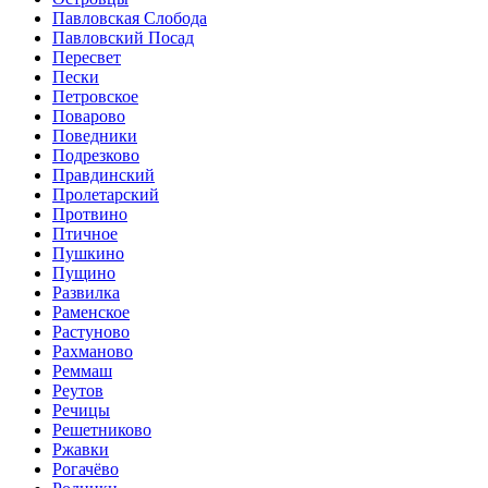
Павловская Слобода
Павловский Посад
Пересвет
Пески
Петровское
Поварово
Поведники
Подрезково
Правдинский
Пролетарский
Протвино
Птичное
Пушкино
Пущино
Развилка
Раменское
Растуново
Рахманово
Реммаш
Реутов
Речицы
Решетниково
Ржавки
Рогачёво