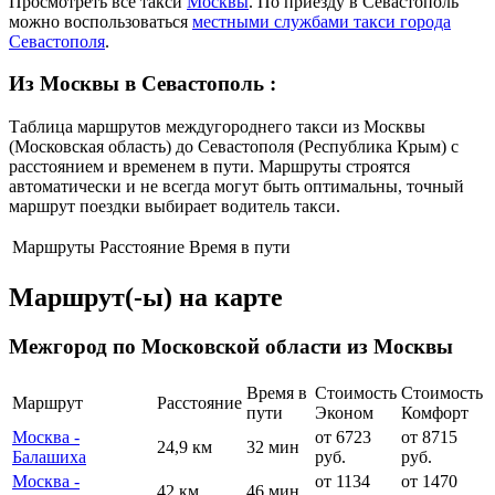
Просмотреть все такси
Москвы
. По приезду в Севастополь
можно воспользоваться
местными службами такси города
Севастополя
.
Из Москвы в Севастополь
:
Таблица маршрутов междугороднего такси из Москвы
(Московская область) до Севастополя (Республика Крым) с
расстоянием и временем в пути. Маршруты строятся
автоматически и не всегда могут быть оптимальны, точный
маршрут поездки выбирает водитель такси.
Маршруты
Расстояние
Время в пути
Маршрут(-ы) на карте
Межгород по Московской области из Москвы
Время в
Стоимость
Стоимость
Маршрут
Расстояние
пути
Эконом
Комфорт
Москва -
от 6723
от 8715
24,9 км
32 мин
Балашиха
руб.
руб.
Москва -
от 1134
от 1470
42 км
46 мин