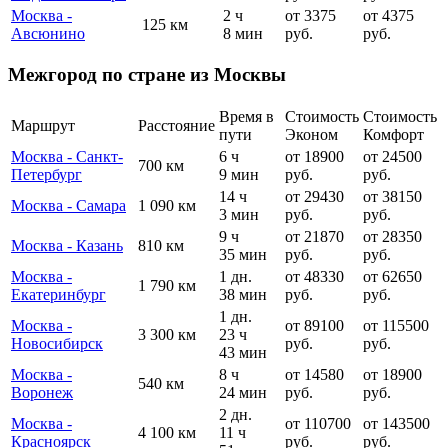
Москва -
2 ч
от 3375
от 4375
125 км
Авсюнино
8 мин
руб.
руб.
Межгород по стране из Москвы
Время в
Стоимость
Стоимость
Маршрут
Расстояние
пути
Эконом
Комфорт
Москва - Санкт-
6 ч
от 18900
от 24500
700 км
Петербург
9 мин
руб.
руб.
14 ч
от 29430
от 38150
Москва - Самара
1 090 км
3 мин
руб.
руб.
9 ч
от 21870
от 28350
Москва - Казань
810 км
35 мин
руб.
руб.
Москва -
1 дн.
от 48330
от 62650
1 790 км
Екатеринбург
38 мин
руб.
руб.
1 дн.
Москва -
от 89100
от 115500
3 300 км
23 ч
Новосибирск
руб.
руб.
43 мин
Москва -
8 ч
от 14580
от 18900
540 км
Воронеж
24 мин
руб.
руб.
2 дн.
Москва -
от 110700
от 143500
4 100 км
11 ч
Красноярск
руб.
руб.