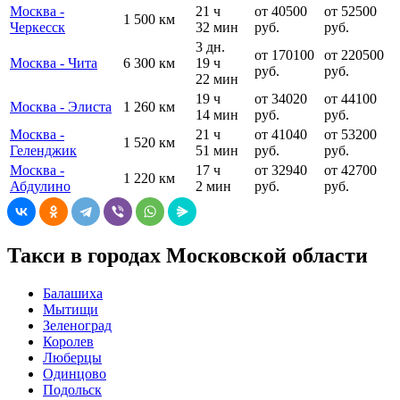
Москва -
21 ч
от 40500
от 52500
1 500 км
Черкесск
32 мин
руб.
руб.
3 дн.
от 170100
от 220500
Москва - Чита
6 300 км
19 ч
руб.
руб.
22 мин
19 ч
от 34020
от 44100
Москва - Элиста
1 260 км
14 мин
руб.
руб.
Москва -
21 ч
от 41040
от 53200
1 520 км
Геленджик
51 мин
руб.
руб.
Москва -
17 ч
от 32940
от 42700
1 220 км
Абдулино
2 мин
руб.
руб.
Такси в городах Московской области
Балашиха
Мытищи
Зеленоград
Королев
Люберцы
Одинцово
Подольск