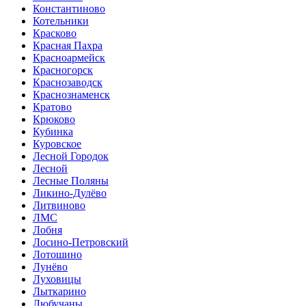
Константиново
Котельники
Красково
Красная Пахра
Красноармейск
Красногорск
Краснозаводск
Краснознаменск
Кратово
Крюково
Кубинка
Куровское
Лесной Городок
Лесной
Лесные Поляны
Ликино-Дулёво
Литвиново
ЛМС
Лобня
Лосино-Петровский
Лотошино
Лунёво
Луховицы
Лыткарино
Любучаны