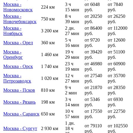
Москва -
3 ч
от 6048
от 7840
224 км
Новомосковск
15 мин
руб.
руб.
Москва -
8 ч
от 20250
от 26250
750 км
Новочебоксарск
39 мин
руб.
руб.
Москва -
2 дн.
от 86400
от 112000
3 200 км
Ноябрьск
27 мин
руб.
руб.
5 ч
от 9720
от 12600
Москва - Орел
360 км
16 мин
руб.
руб.
Москва -
19 ч
от 39420
от 51100
1 460 км
Оренбург
29 мин
руб.
руб.
23 ч
от 46980
от 60900
Москва - Орск
1 740 км
19 мин
руб.
руб.
Москва -
12 ч
от 27540
от 35700
1 020 км
Петрозаводск
27 мин
руб.
руб.
9 ч
от 21870
от 28350
Москва - Псков
810 км
2 мин
руб.
руб.
3 ч
от 5346
от 6930
Москва - Рязань
198 км
14 мин
руб.
руб.
10 ч
от 17550
от 22750
Москва - Саранск
650 км
57 мин
руб.
руб.
1 дн.
от 79110
от 102550
Москва - Сургут
2 930 км
18 ч
руб.
руб.