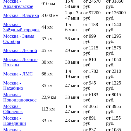
Москва -
15 ч
от 24570
от 31850
910 км
Архангельское
58 мин
руб.
руб.
2 дн. 3 ч
от 97200
от 126000
Москва - Власиха
3 600 км
47 мин
руб.
руб.
Москва -
1 ч
от 1188
от 1540
44 км
Звёздный городок
6 мин
руб.
руб.
Москва - Знамя
от 999
от 1295
37 км
58 мин
Октября
руб.
руб.
от 1215
от 1575
Москва - Лесной
45 км
49 мин
руб.
руб.
Москва - Лесные
от 810
от 1050
30 км
38 мин
Поляны
руб.
руб.
1 ч
от 1782
от 2310
Москва - ЛМС
66 км
19 мин
руб.
руб.
Москва -
от 945
от 1225
35 км
47 мин
Нахабино
руб.
руб.
Москва -
от 6183
от 8015
22,9 км
33 мин
Новоивановское
руб.
руб.
Москва -
1 ч
от 3051
от 3955
113 км
Оболенск
47 мин
руб.
руб.
Москва -
от 891
от 1155
33 км
43 мин
Поведники
руб.
руб.
Москва -
от 837
от 1085