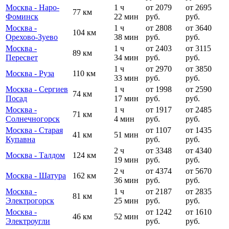
Москва - Наро-
1 ч
от 2079
от 2695
77 км
Фоминск
22 мин
руб.
руб.
Москва -
1 ч
от 2808
от 3640
104 км
Орехово-Зуево
38 мин
руб.
руб.
Москва -
1 ч
от 2403
от 3115
89 км
Пересвет
34 мин
руб.
руб.
1 ч
от 2970
от 3850
Москва - Руза
110 км
33 мин
руб.
руб.
Москва - Сергиев
1 ч
от 1998
от 2590
74 км
Посад
17 мин
руб.
руб.
Москва -
1 ч
от 1917
от 2485
71 км
Солнечногорск
4 мин
руб.
руб.
Москва - Старая
от 1107
от 1435
41 км
51 мин
Купавна
руб.
руб.
2 ч
от 3348
от 4340
Москва - Талдом
124 км
19 мин
руб.
руб.
2 ч
от 4374
от 5670
Москва - Шатура
162 км
36 мин
руб.
руб.
Москва -
1 ч
от 2187
от 2835
81 км
Электрогорск
25 мин
руб.
руб.
Москва -
от 1242
от 1610
46 км
52 мин
Электроугли
руб.
руб.