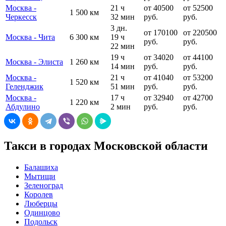
Москва -
21 ч
от 40500
от 52500
1 500 км
Черкесск
32 мин
руб.
руб.
3 дн.
от 170100
от 220500
Москва - Чита
6 300 км
19 ч
руб.
руб.
22 мин
19 ч
от 34020
от 44100
Москва - Элиста
1 260 км
14 мин
руб.
руб.
Москва -
21 ч
от 41040
от 53200
1 520 км
Геленджик
51 мин
руб.
руб.
Москва -
17 ч
от 32940
от 42700
1 220 км
Абдулино
2 мин
руб.
руб.
Такси в городах Московской области
Балашиха
Мытищи
Зеленоград
Королев
Люберцы
Одинцово
Подольск