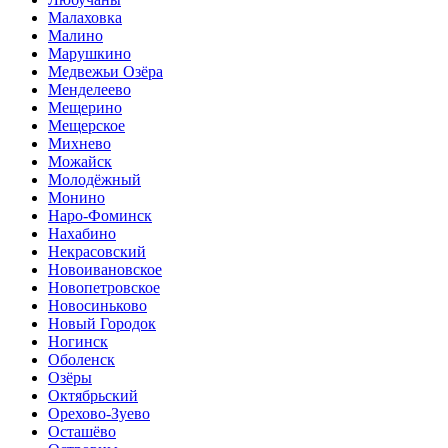
Малаховка
Малино
Марушкино
Медвежьи Озёра
Менделеево
Мещерино
Мещерское
Михнево
Можайск
Молодёжный
Монино
Наро-Фоминск
Нахабино
Некрасовский
Новоивановское
Новопетровское
Новосиньково
Новый Городок
Ногинск
Оболенск
Озёры
Октябрьский
Орехово-Зуево
Осташёво