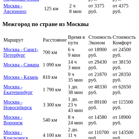
Москва -
2 ч
от 3375
от 4375
125 км
Авсюнино
8 мин
руб.
руб.
Межгород по стране из Москвы
Время в
Стоимость
Стоимость
Маршрут
Расстояние
пути
Эконом
Комфорт
Москва - Санкт-
6 ч
от 18900
от 24500
700 км
Петербург
9 мин
руб.
руб.
14 ч
от 29430
от 38150
Москва - Самара
1 090 км
3 мин
руб.
руб.
9 ч
от 21870
от 28350
Москва - Казань
810 км
35 мин
руб.
руб.
Москва -
1 дн.
от 48330
от 62650
1 790 км
Екатеринбург
38 мин
руб.
руб.
1 дн.
Москва -
от 89100
от 115500
3 300 км
23 ч
Новосибирск
руб.
руб.
43 мин
Москва -
8 ч
от 14580
от 18900
540 км
Воронеж
24 мин
руб.
руб.
2 дн.
Москва -
от 110700
от 143500
4 100 км
11 ч
Красноярск
руб.
руб.