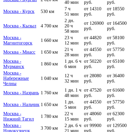
40 мин
руб.
руб.
7 ч
от 14310
от 18550
Москва - Курск
530 км
51 мин
руб.
руб.
2 дн.
от 126900
от 164500
Москва - Кызыл
4 700 км
20 ч
руб.
руб.
58 мин
Москва -
23 ч
от 44820
от 58100
1 660 км
Магнитогорск
12 мин
руб.
руб.
21 ч
от 44550
от 57750
Москва - Миасс
1 650 км
28 мин
руб.
руб.
Москва -
1 дн. 6 ч
от 50220
от 65100
1 860 км
Мурманск
6 мин
руб.
руб.
Москва -
12 ч
от 28080
от 36400
Набережные
1 040 км
32 мин
руб.
руб.
Челны
1 дн. 1 ч
от 47520
от 61600
Москва - Назрань
1 760 км
48 мин
руб.
руб.
1 дн.
от 44550
от 57750
Москва - Нальчик
1 650 км
5 мин
руб.
руб.
Москва -
22 ч
от 48060
от 62300
1 780 км
Нижний Тагил
15 мин
руб.
руб.
Москва -
2 дн. 6 ч
от 99900
от 129500
3 700 км
Новокузнецк
21 мин
руб.
руб.