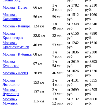
Звенигород
руб.
руб.
1 ч
от 1782
от 2310
Москва - Истра
66 км
2 мин
руб.
руб.
Москва -
от 1512
от 1960
56 км
59 мин
Калининец
руб.
руб.
1 ч
от 3348
от 4340
Москва - Кашира
124 км
49 мин
руб.
руб.
Москва -
от 6156
от 7980
22,8 км
32 мин
Красногорск
руб.
руб.
Москва -
от 1242
от 1610
46 км
53 мин
Краснознаменск
руб.
руб.
1 ч
от 1836
от 2380
Москва - Кубинка
68 км
7 мин
руб.
руб.
Москва -
1 ч
от 2619
от 3395
97 км
Куровское
54 мин
руб.
руб.
от 1026
от 1330
Москва - Лобня
38 км
46 мин
руб.
руб.
Москва -
2 ч
от 4131
от 5355
153 км
Лотошино
4 мин
руб.
руб.
Москва -
2 ч
от 3699
от 4795
137 км
Луховицы
13 мин
руб.
руб.
Москва -
1 ч
от 3132
от 4060
116 км
Можайск
52 мин
руб.
руб.