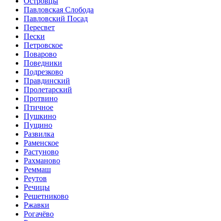
Островцы
Павловская Слобода
Павловский Посад
Пересвет
Пески
Петровское
Поварово
Поведники
Подрезково
Правдинский
Пролетарский
Протвино
Птичное
Пушкино
Пущино
Развилка
Раменское
Растуново
Рахманово
Реммаш
Реутов
Речицы
Решетниково
Ржавки
Рогачёво