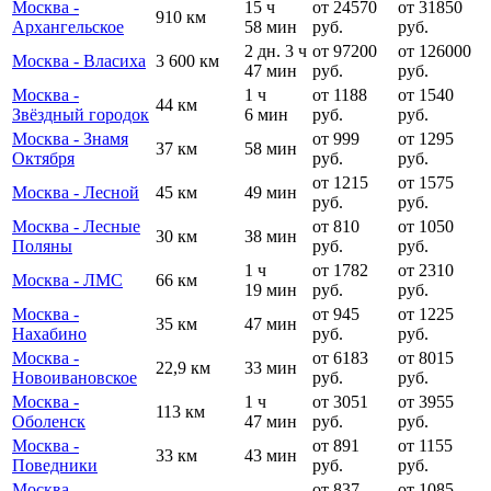
Москва -
15 ч
от 24570
от 31850
910 км
Архангельское
58 мин
руб.
руб.
2 дн. 3 ч
от 97200
от 126000
Москва - Власиха
3 600 км
47 мин
руб.
руб.
Москва -
1 ч
от 1188
от 1540
44 км
Звёздный городок
6 мин
руб.
руб.
Москва - Знамя
от 999
от 1295
37 км
58 мин
Октября
руб.
руб.
от 1215
от 1575
Москва - Лесной
45 км
49 мин
руб.
руб.
Москва - Лесные
от 810
от 1050
30 км
38 мин
Поляны
руб.
руб.
1 ч
от 1782
от 2310
Москва - ЛМС
66 км
19 мин
руб.
руб.
Москва -
от 945
от 1225
35 км
47 мин
Нахабино
руб.
руб.
Москва -
от 6183
от 8015
22,9 км
33 мин
Новоивановское
руб.
руб.
Москва -
1 ч
от 3051
от 3955
113 км
Оболенск
47 мин
руб.
руб.
Москва -
от 891
от 1155
33 км
43 мин
Поведники
руб.
руб.
Москва -
от 837
от 1085