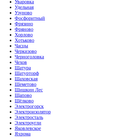
Уваровка
Удельная
Узуново
Фосфоритный
Фрязино
Фряново
Хорлово
Хотьково
Часцы
Черкизово
Черноголовка
Чехов
Шатура
Шатурторф
Шаховская
Шеметово
Шишкин Лес
Щапово
Щёлково
Электрогорск
Электроизолятор
Электросталь
Электроугли
Яковлевское
Яхрома