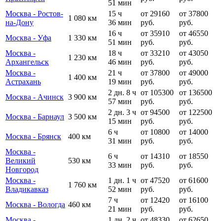
51 мин
Москва - Ростов-
15 ч
от 29160
от 37800
1 080 км
на-Дону
36 мин
руб.
руб.
16 ч
от 35910
от 46550
Москва - Уфа
1 330 км
51 мин
руб.
руб.
Москва -
18 ч
от 33210
от 43050
1 230 км
Архангельск
46 мин
руб.
руб.
Москва -
21 ч
от 37800
от 49000
1 400 км
Астрахань
19 мин
руб.
руб.
2 дн. 8 ч
от 105300
от 136500
Москва - Ачинск
3 900 км
57 мин
руб.
руб.
2 дн. 3 ч
от 94500
от 122500
Москва - Барнаул
3 500 км
15 мин
руб.
руб.
6 ч
от 10800
от 14000
Москва - Брянск
400 км
31 мин
руб.
руб.
Москва -
6 ч
от 14310
от 18550
Великий
530 км
33 мин
руб.
руб.
Новгород
Москва -
1 дн. 1 ч
от 47520
от 61600
1 760 км
Владикавказ
52 мин
руб.
руб.
7 ч
от 12420
от 16100
Москва - Вологда
460 км
21 мин
руб.
руб.
Москва -
1 дн. 2 ч
от 48330
от 62650