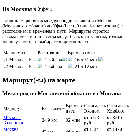
Из Москвы в Уфу
:
Таблица маршрутов междугороднего такси из Москвы
(Московская область) до Уфы (Республика Башкортостан) с
расстоянием и временем в пути. Маршруты строятся
автоматически и не всегда могут быть оптимальны, точный
маршрут поездки выбирает водитель такси.
Маршруты
Расстояние
Время в пути
#1
Москва - Уфа
1 330 км
16 ч 51 мин
#2
Москва - Уфа
1 340 км
21 ч 12 мин
Маршрут(-ы) на карте
Межгород по Московской области из Москвы
Время в
Стоимость
Стоимость
Маршрут
Расстояние
пути
Эконом
Комфорт
Москва -
от 6723
от 8715
24,9 км
32 мин
Балашиха
руб.
руб.
Москва -
от 1134
от 1470
42 км
46 мин