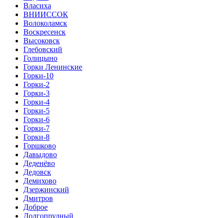
Власиха
ВНИИССОК
Волоколамск
Воскресенск
Высоковск
Глебовский
Голицыно
Горки Ленинские
Горки-10
Горки-2
Горки-3
Горки-4
Горки-5
Горки-6
Горки-7
Горки-8
Горшково
Давыдово
Деденёво
Дедовск
Демихово
Дзержинский
Дмитров
Доброе
Долгопрудный