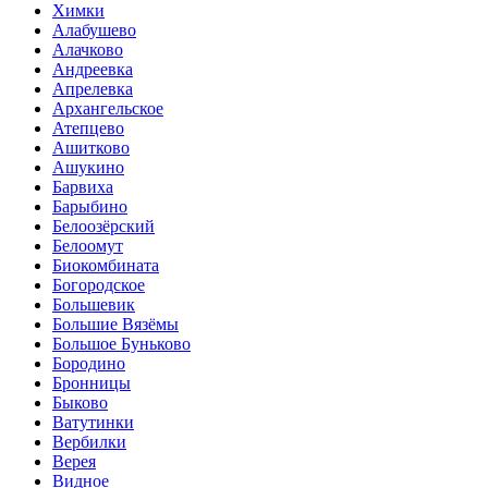
Химки
Алабушево
Алачково
Андреевка
Апрелевка
Архангельское
Атепцево
Ашитково
Ашукино
Барвиха
Барыбино
Белоозёрский
Белоомут
Биокомбината
Богородское
Большевик
Большие Вязёмы
Большое Буньково
Бородино
Бронницы
Быково
Ватутинки
Вербилки
Верея
Видное