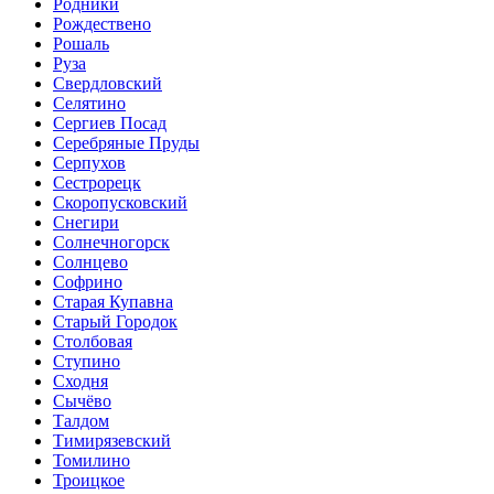
Родники
Рождествено
Рошаль
Руза
Свердловский
Селятино
Сергиев Посад
Серебряные Пруды
Серпухов
Сестрорецк
Скоропусковский
Снегири
Солнечногорск
Солнцево
Софрино
Старая Купавна
Старый Городок
Столбовая
Ступино
Сходня
Сычёво
Талдом
Тимирязевский
Томилино
Троицкое