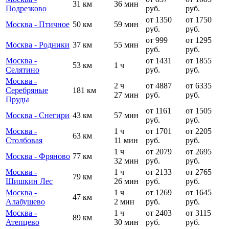
31 км
36 мин
Подрезково
руб.
руб.
от 1350
от 1750
Москва - Птичное
50 км
59 мин
руб.
руб.
от 999
от 1295
Москва - Родники
37 км
55 мин
руб.
руб.
Москва -
от 1431
от 1855
53 км
1 ч
Селятино
руб.
руб.
Москва -
2 ч
от 4887
от 6335
Серебряные
181 км
27 мин
руб.
руб.
Пруды
от 1161
от 1505
Москва - Снегири
43 км
57 мин
руб.
руб.
Москва -
1 ч
от 1701
от 2205
63 км
Столбовая
11 мин
руб.
руб.
1 ч
от 2079
от 2695
Москва - Фряново
77 км
32 мин
руб.
руб.
Москва -
1 ч
от 2133
от 2765
79 км
Шишкин Лес
26 мин
руб.
руб.
Москва -
1 ч
от 1269
от 1645
47 км
Алабушево
2 мин
руб.
руб.
Москва -
1 ч
от 2403
от 3115
89 км
Атепцево
30 мин
руб.
руб.