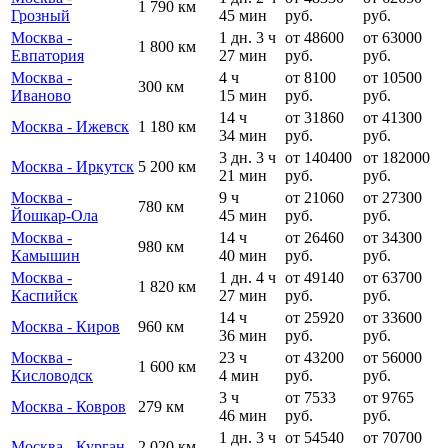
1 790 км
Грозный
45 мин
руб.
руб.
Москва -
1 дн. 3 ч
от 48600
от 63000
1 800 км
Евпатория
27 мин
руб.
руб.
Москва -
4 ч
от 8100
от 10500
300 км
Иваново
15 мин
руб.
руб.
14 ч
от 31860
от 41300
Москва - Ижевск
1 180 км
34 мин
руб.
руб.
3 дн. 3 ч
от 140400
от 182000
Москва - Иркутск
5 200 км
21 мин
руб.
руб.
Москва -
9 ч
от 21060
от 27300
780 км
Йошкар-Ола
45 мин
руб.
руб.
Москва -
14 ч
от 26460
от 34300
980 км
Камышин
40 мин
руб.
руб.
Москва -
1 дн. 4 ч
от 49140
от 63700
1 820 км
Каспийск
27 мин
руб.
руб.
14 ч
от 25920
от 33600
Москва - Киров
960 км
36 мин
руб.
руб.
Москва -
23 ч
от 43200
от 56000
1 600 км
Кисловодск
4 мин
руб.
руб.
3 ч
от 7533
от 9765
Москва - Ковров
279 км
46 мин
руб.
руб.
1 дн. 3 ч
от 54540
от 70700
Москва - Курган
2 020 км