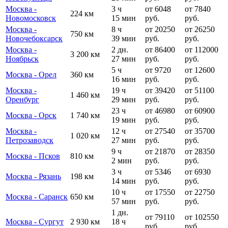
Москва -
3 ч
от 6048
от 7840
224 км
Новомосковск
15 мин
руб.
руб.
Москва -
8 ч
от 20250
от 26250
750 км
Новочебоксарск
39 мин
руб.
руб.
Москва -
2 дн.
от 86400
от 112000
3 200 км
Ноябрьск
27 мин
руб.
руб.
5 ч
от 9720
от 12600
Москва - Орел
360 км
16 мин
руб.
руб.
Москва -
19 ч
от 39420
от 51100
1 460 км
Оренбург
29 мин
руб.
руб.
23 ч
от 46980
от 60900
Москва - Орск
1 740 км
19 мин
руб.
руб.
Москва -
12 ч
от 27540
от 35700
1 020 км
Петрозаводск
27 мин
руб.
руб.
9 ч
от 21870
от 28350
Москва - Псков
810 км
2 мин
руб.
руб.
3 ч
от 5346
от 6930
Москва - Рязань
198 км
14 мин
руб.
руб.
10 ч
от 17550
от 22750
Москва - Саранск
650 км
57 мин
руб.
руб.
1 дн.
от 79110
от 102550
Москва - Сургут
2 930 км
18 ч
руб.
руб.