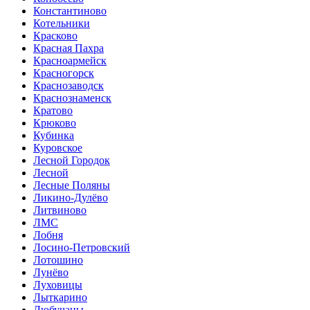
Константиново
Котельники
Красково
Красная Пахра
Красноармейск
Красногорск
Краснозаводск
Краснознаменск
Кратово
Крюково
Кубинка
Куровское
Лесной Городок
Лесной
Лесные Поляны
Ликино-Дулёво
Литвиново
ЛМС
Лобня
Лосино-Петровский
Лотошино
Лунёво
Луховицы
Лыткарино
Любучаны