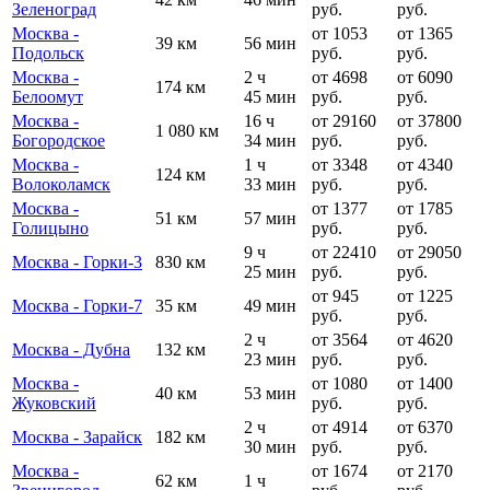
Зеленоград
руб.
руб.
Москва -
от 1053
от 1365
39 км
56 мин
Подольск
руб.
руб.
Москва -
2 ч
от 4698
от 6090
174 км
Белоомут
45 мин
руб.
руб.
Москва -
16 ч
от 29160
от 37800
1 080 км
Богородское
34 мин
руб.
руб.
Москва -
1 ч
от 3348
от 4340
124 км
Волоколамск
33 мин
руб.
руб.
Москва -
от 1377
от 1785
51 км
57 мин
Голицыно
руб.
руб.
9 ч
от 22410
от 29050
Москва - Горки-3
830 км
25 мин
руб.
руб.
от 945
от 1225
Москва - Горки-7
35 км
49 мин
руб.
руб.
2 ч
от 3564
от 4620
Москва - Дубна
132 км
23 мин
руб.
руб.
Москва -
от 1080
от 1400
40 км
53 мин
Жуковский
руб.
руб.
2 ч
от 4914
от 6370
Москва - Зарайск
182 км
30 мин
руб.
руб.
Москва -
от 1674
от 2170
62 км
1 ч