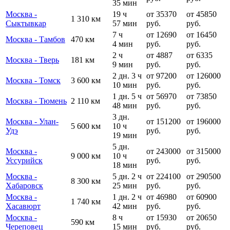
35 мин
Москва -
19 ч
от 35370
от 45850
1 310 км
Сыктывкар
57 мин
руб.
руб.
7 ч
от 12690
от 16450
Москва - Тамбов
470 км
4 мин
руб.
руб.
2 ч
от 4887
от 6335
Москва - Тверь
181 км
9 мин
руб.
руб.
2 дн. 3 ч
от 97200
от 126000
Москва - Томск
3 600 км
10 мин
руб.
руб.
1 дн. 5 ч
от 56970
от 73850
Москва - Тюмень
2 110 км
48 мин
руб.
руб.
3 дн.
Москва - Улан-
от 151200
от 196000
5 600 км
10 ч
Удэ
руб.
руб.
19 мин
5 дн.
Москва -
от 243000
от 315000
9 000 км
10 ч
Уссурийск
руб.
руб.
18 мин
Москва -
5 дн. 2 ч
от 224100
от 290500
8 300 км
Хабаровск
25 мин
руб.
руб.
Москва -
1 дн. 2 ч
от 46980
от 60900
1 740 км
Хасавюрт
42 мин
руб.
руб.
Москва -
8 ч
от 15930
от 20650
590 км
Череповец
15 мин
руб.
руб.