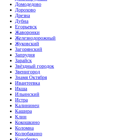
Домодедово
Дорохово
Дрезна
Дубна
Егорьевск
Жаворонки
Железнодорожный
Жуковский
Загорянский
Запрудня
Зарайск
Звёздный городок
Звенигород
Знамя Октября
Ивантеевка
Икша
Ильинский
Истра
Калининец
Кашира
Клин
Кокошкино
Коломна
Колюбакино
Конобеево