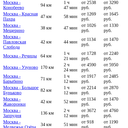
Москва -
1 ч
от 2538
от 3290
94 км
Конобеево
47 мин
руб.
руб.
Москва - Красная
от 1269
от 1645
47 км
58 мин
Пахра
руб.
руб.
Москва -
от 1026
от 1330
38 км
47 мин
Мещерино
руб.
руб.
Москва -
от 1134
от 1470
Павловская
42 км
44 мин
руб.
руб.
Слобода
1 ч
от 1728
от 2240
Москва - Речицы
64 км
21 мин
руб.
руб.
2 ч
от 4590
от 5950
Москва - Узуново
170 км
24 мин
руб.
руб.
Москва -
1 ч
от 1917
от 2485
71 км
Барыбино
12 мин
руб.
руб.
Москва - Большое
1 ч
от 2214
от 2870
82 км
Буньково
12 мин
руб.
руб.
Москва -
от 1134
от 1470
42 км
52 мин
Жаворонки
руб.
руб.
Москва -
2 ч
от 3672
от 4760
136 км
Запрудня
12 мин
руб.
руб.
Москва -
от 918
от 1190
34 км
51 мин
Медвежьи Озёра
руб.
руб.