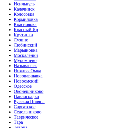
Исилькуль
Калачинск
Колосовка
Кормиловка
Красноярка
Красный Яр
Крутинка
Лузино
Любинский
Марьяновка
Москаленки
Муромцево
Называевск
Нижняя Омка
Нововаршавка
Новоомский
Одесское
Оконешниково
Павлоградка
Русская Поляна
Саргатское
Седельниково
Таврическое
Тара
Тевриз