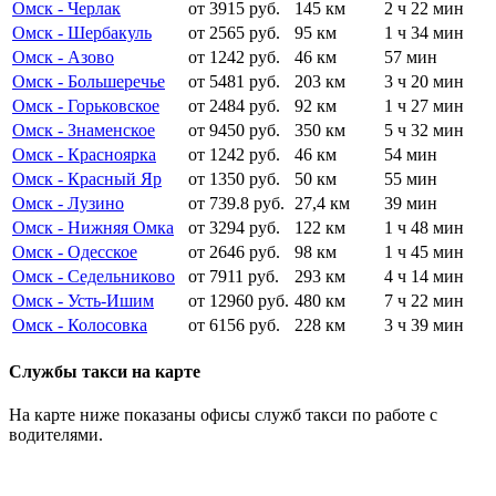
Омск - Черлак
от 3915 руб.
145 км
2 ч 22 мин
Омск - Шербакуль
от 2565 руб.
95 км
1 ч 34 мин
Омск - Азово
от 1242 руб.
46 км
57 мин
Омск - Большеречье
от 5481 руб.
203 км
3 ч 20 мин
Омск - Горьковское
от 2484 руб.
92 км
1 ч 27 мин
Омск - Знаменское
от 9450 руб.
350 км
5 ч 32 мин
Омск - Красноярка
от 1242 руб.
46 км
54 мин
Омск - Красный Яр
от 1350 руб.
50 км
55 мин
Омск - Лузино
от 739.8 руб.
27,4 км
39 мин
Омск - Нижняя Омка
от 3294 руб.
122 км
1 ч 48 мин
Омск - Одесское
от 2646 руб.
98 км
1 ч 45 мин
Омск - Седельниково
от 7911 руб.
293 км
4 ч 14 мин
Омск - Усть-Ишим
от 12960 руб.
480 км
7 ч 22 мин
Омск - Колосовка
от 6156 руб.
228 км
3 ч 39 мин
Службы такси на карте
На карте ниже показаны офисы служб такси по работе с
водителями.