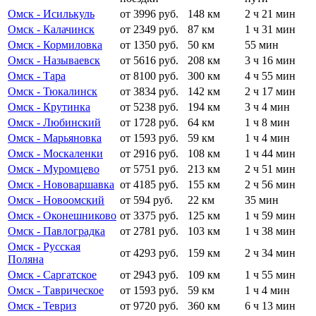
Омск - Исилькуль
от 3996 руб.
148 км
2 ч 21 мин
Омск - Калачинск
от 2349 руб.
87 км
1 ч 31 мин
Омск - Кормиловка
от 1350 руб.
50 км
55 мин
Омск - Называевск
от 5616 руб.
208 км
3 ч 16 мин
Омск - Тара
от 8100 руб.
300 км
4 ч 55 мин
Омск - Тюкалинск
от 3834 руб.
142 км
2 ч 17 мин
Омск - Крутинка
от 5238 руб.
194 км
3 ч 4 мин
Омск - Любинский
от 1728 руб.
64 км
1 ч 8 мин
Омск - Марьяновка
от 1593 руб.
59 км
1 ч 4 мин
Омск - Москаленки
от 2916 руб.
108 км
1 ч 44 мин
Омск - Муромцево
от 5751 руб.
213 км
2 ч 51 мин
Омск - Нововаршавка
от 4185 руб.
155 км
2 ч 56 мин
Омск - Новоомский
от 594 руб.
22 км
35 мин
Омск - Оконешниково
от 3375 руб.
125 км
1 ч 59 мин
Омск - Павлоградка
от 2781 руб.
103 км
1 ч 38 мин
Омск - Русская
от 4293 руб.
159 км
2 ч 34 мин
Поляна
Омск - Саргатское
от 2943 руб.
109 км
1 ч 55 мин
Омск - Таврическое
от 1593 руб.
59 км
1 ч 4 мин
Омск - Тевриз
от 9720 руб.
360 км
6 ч 13 мин