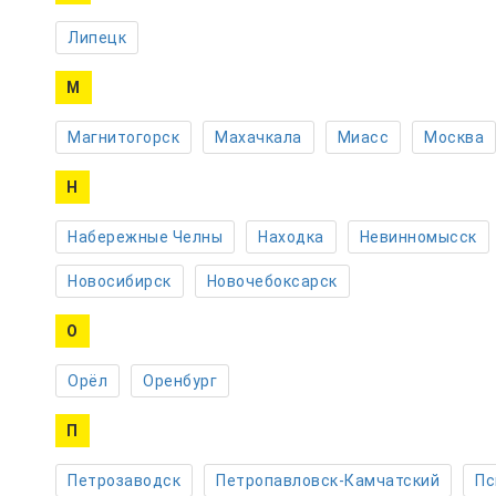
Липецк
М
Магнитогорск
Махачкала
Миасс
Москва
Н
Набережные Челны
Находка
Невинномысск
Новосибирск
Новочебоксарск
О
Орёл
Оренбург
П
Петрозаводск
Петропавловск-Камчатский
Пс