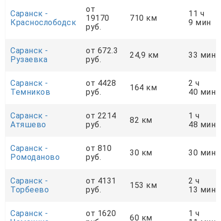
от
Саранск -
11 ч
19170
710 км
Краснослободск
9 мин
руб.
Саранск -
от 672.3
24,9 км
33 мин
Рузаевка
руб.
Саранск -
от 4428
2 ч
164 км
Темников
руб.
40 мин
Саранск -
от 2214
1 ч
82 км
Атяшево
руб.
48 мин
Саранск -
от 810
30 км
30 мин
Ромоданово
руб.
Саранск -
от 4131
2 ч
153 км
Торбеево
руб.
13 мин
Саранск -
от 1620
1 ч
60 км