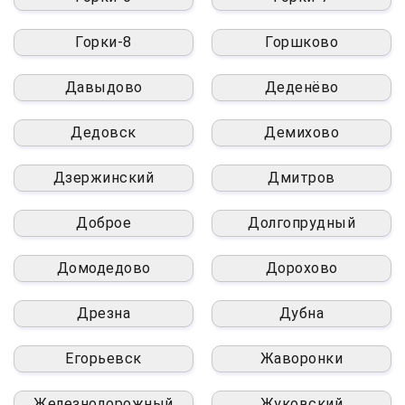
Горки-8
Горшково
Давыдово
Деденёво
Дедовск
Демихово
Дзержинский
Дмитров
Доброе
Долгопрудный
Домодедово
Дорохово
Дрезна
Дубна
Егорьевск
Жаворонки
Железнодорожный
Жуковский