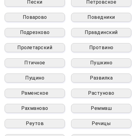
Пески
Петровское
Поварово
Поведники
Подрезково
Правдинский
Пролетарский
Протвино
Птичное
Пушкино
Пущино
Развилка
Раменское
Растуново
Рахманово
Реммаш
Реутов
Речицы