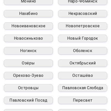
Монино
Наро-Фоминск
Нахабино
Некрасовский
Новоивановское
Новопетровское
Новосиньково
Новый Городок
Ногинск
Оболенск
Озёры
Октябрьский
Орехово-Зуево
Осташёво
Островцы
Павловская Слобода
Павловский Посад
Пересвет