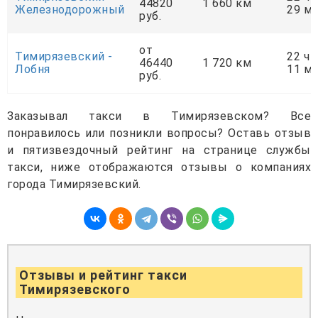
44820
1 660 км
Железнодорожный
29 м
руб.
от
Тимирязевский -
22 ч
46440
1 720 км
Лобня
11 м
руб.
Заказывал такси в Тимирязевском? Все
понравилось или позникли вопросы? Оставь отзыв
и пятизвездочный рейтинг на странице службы
такси, ниже отображаются отзывы о компаниях
города Тимирязевский.
Отзывы и рейтинг такси
Тимирязевского