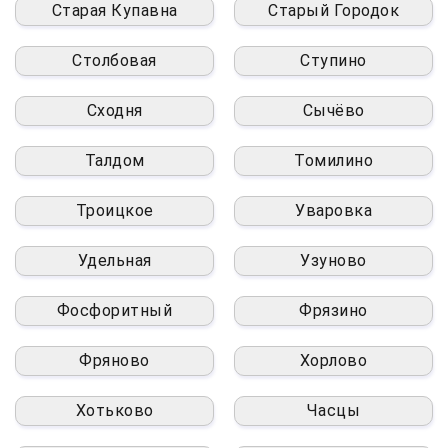
Старая Купавна
Старый Городок
Столбовая
Ступино
Сходня
Сычёво
Талдом
Томилино
Троицкое
Уваровка
Удельная
Узуново
Фосфоритный
Фрязино
Фряново
Хорлово
Хотьково
Часцы