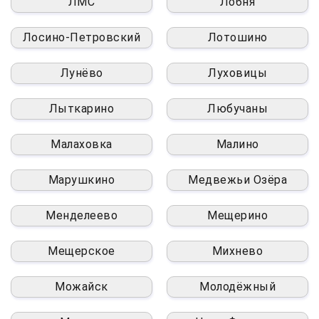
ЛМС
Лобня
Лосино-Петровский
Лотошино
Лунёво
Луховицы
Лыткарино
Любучаны
Малаховка
Малино
Марушкино
Медвежьи Озёра
Менделеево
Мещерино
Мещерское
Михнево
Можайск
Молодёжный