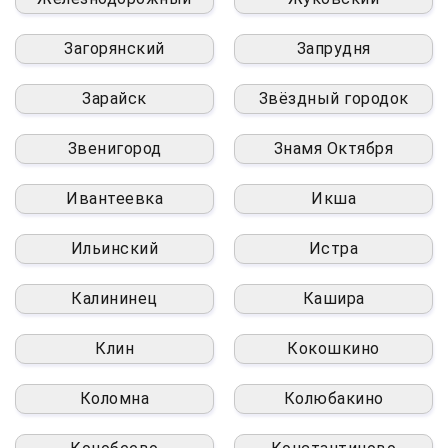
Загорянский
Запрудня
Зарайск
Звёздный городок
Звенигород
Знамя Октября
Ивантеевка
Икша
Ильинский
Истра
Калининец
Кашира
Клин
Кокошкино
Коломна
Колюбакино