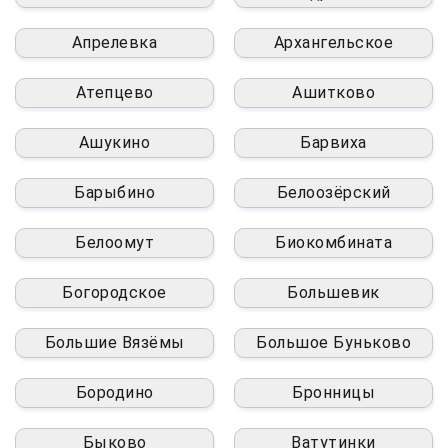
Апрелевка
Архангельское
Атепцево
Ашитково
Ашукино
Барвиха
Барыбино
Белоозёрский
Белоомут
Биокомбината
Богородское
Большевик
Большие Вязёмы
Большое Буньково
Бородино
Бронницы
Быково
Ватутинки