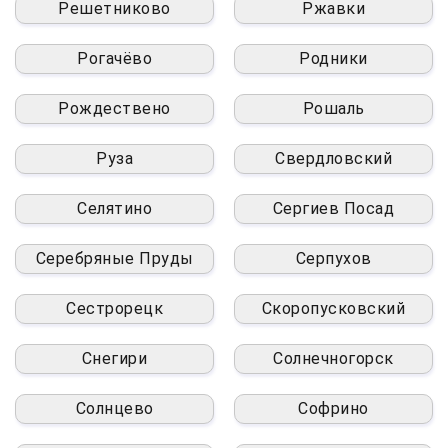
Решетниково
Ржавки
Рогачёво
Родники
Рождествено
Рошаль
Руза
Свердловский
Селятино
Сергиев Посад
Серебряные Пруды
Серпухов
Сестрорецк
Скоропусковский
Снегири
Солнечногорск
Солнцево
Софрино