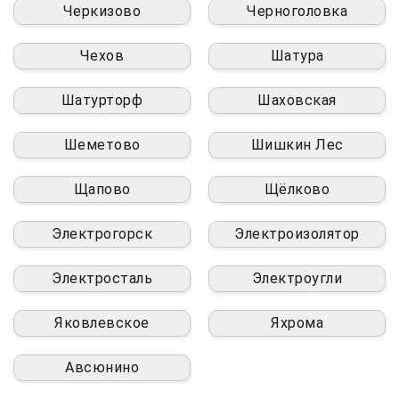
Черкизово
Черноголовка
Чехов
Шатура
Шатурторф
Шаховская
Шеметово
Шишкин Лес
Щапово
Щёлково
Электрогорск
Электроизолятор
Электросталь
Электроугли
Яковлевское
Яхрома
Авсюнино