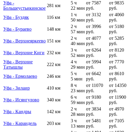
Уфа -
5 ч
от 7587
от 9835
281 км
Большеустьикинское
22 мин
руб.
руб.
1 ч
от 3132
от 4060
Уфа - Буздяк
116 км
50 мин
руб.
руб.
2 ч
от 3996
от 5180
Уфа - Бураево
148 км
57 мин
руб.
руб.
2 ч
от 4077
от 5285
Уфа - Верхнеяркеево
151 км
40 мин
руб.
руб.
3 ч
от 6264
от 8120
Уфа - Верхние Киги
232 км
52 мин
руб.
руб.
Уфа - Верхние
4 ч
от 5994
от 7770
222 км
Татышлы
29 мин
руб.
руб.
5 ч
от 6642
от 8610
Уфа - Ермолаево
246 км
5 мин
руб.
руб.
8 ч
от 11070
от 14350
Уфа - Зилаир
410 км
23 мин
руб.
руб.
6 ч
от 9180
от 11900
Уфа - Исянгулово
340 км
59 мин
руб.
руб.
2 ч
от 3834
от 4970
Уфа - Кандры
142 км
28 мин
руб.
руб.
3 ч
от 5481
от 7105
Уфа - Караидель
203 км
13 мин
руб.
руб.