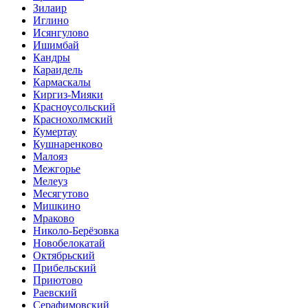
Зилаир
Иглино
Исянгулово
Ишимбай
Кандры
Караидель
Кармаскалы
Киргиз-Мияки
Красноусольский
Краснохолмский
Кумертау
Кушнаренково
Малояз
Межгорье
Мелеуз
Месягутово
Мишкино
Мраково
Николо-Берёзовка
Новобелокатай
Октябрьский
Прибельский
Приютово
Раевский
Серафимовский