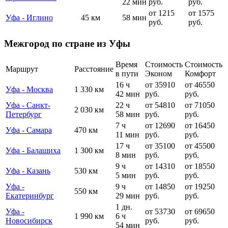
22 мин
руб.
руб.
от 1215
от 1575
Уфа - Иглино
45 км
58 мин
руб.
руб.
Межгород по стране из Уфы
Время
Стоимость
Стоимость
Маршрут
Расстояние
в пути
Эконом
Комфорт
16 ч
от 35910
от 46550
Уфа - Москва
1 330 км
42 мин
руб.
руб.
Уфа - Санкт-
22 ч
от 54810
от 71050
2 030 км
Петербург
58 мин
руб.
руб.
7 ч
от 12690
от 16450
Уфа - Самара
470 км
11 мин
руб.
руб.
17 ч
от 35100
от 45500
Уфа - Балашиха
1 300 км
8 мин
руб.
руб.
9 ч
от 14310
от 18550
Уфа - Казань
530 км
5 мин
руб.
руб.
Уфа -
9 ч
от 14850
от 19250
550 км
Екатеринбург
29 мин
руб.
руб.
1 дн.
Уфа -
от 53730
от 69650
1 990 км
6 ч
Новосибирск
руб.
руб.
54 мин