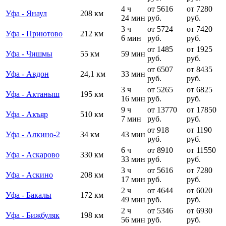
4 ч
от 5616
от 7280
Уфа - Янаул
208 км
24 мин
руб.
руб.
3 ч
от 5724
от 7420
Уфа - Приютово
212 км
6 мин
руб.
руб.
от 1485
от 1925
Уфа - Чишмы
55 км
59 мин
руб.
руб.
от 6507
от 8435
Уфа - Авдон
24,1 км
33 мин
руб.
руб.
3 ч
от 5265
от 6825
Уфа - Актаныш
195 км
16 мин
руб.
руб.
9 ч
от 13770
от 17850
Уфа - Акъяр
510 км
7 мин
руб.
руб.
от 918
от 1190
Уфа - Алкино-2
34 км
43 мин
руб.
руб.
6 ч
от 8910
от 11550
Уфа - Аскарово
330 км
33 мин
руб.
руб.
3 ч
от 5616
от 7280
Уфа - Аскино
208 км
17 мин
руб.
руб.
2 ч
от 4644
от 6020
Уфа - Бакалы
172 км
49 мин
руб.
руб.
2 ч
от 5346
от 6930
Уфа - Бижбуляк
198 км
56 мин
руб.
руб.