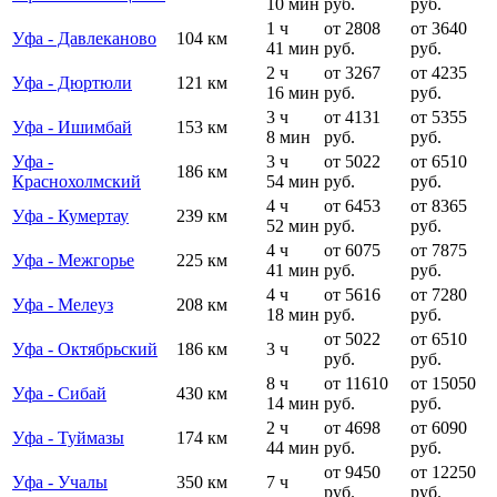
10 мин
руб.
руб.
1 ч
от 2808
от 3640
Уфа - Давлеканово
104 км
41 мин
руб.
руб.
2 ч
от 3267
от 4235
Уфа - Дюртюли
121 км
16 мин
руб.
руб.
3 ч
от 4131
от 5355
Уфа - Ишимбай
153 км
8 мин
руб.
руб.
Уфа -
3 ч
от 5022
от 6510
186 км
Краснохолмский
54 мин
руб.
руб.
4 ч
от 6453
от 8365
Уфа - Кумертау
239 км
52 мин
руб.
руб.
4 ч
от 6075
от 7875
Уфа - Межгорье
225 км
41 мин
руб.
руб.
4 ч
от 5616
от 7280
Уфа - Мелеуз
208 км
18 мин
руб.
руб.
от 5022
от 6510
Уфа - Октябрьский
186 км
3 ч
руб.
руб.
8 ч
от 11610
от 15050
Уфа - Сибай
430 км
14 мин
руб.
руб.
2 ч
от 4698
от 6090
Уфа - Туймазы
174 км
44 мин
руб.
руб.
от 9450
от 12250
Уфа - Учалы
350 км
7 ч
руб.
руб.