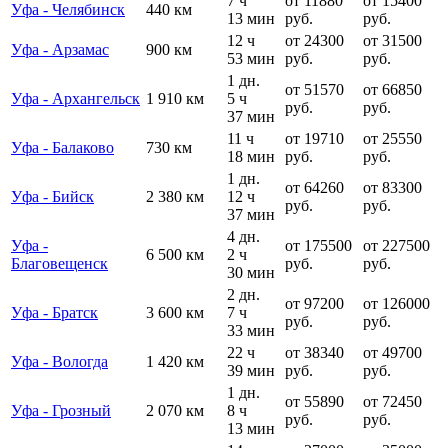
7 ч
от 11880
от 15400
Уфа - Челябинск
440 км
13 мин
руб.
руб.
12 ч
от 24300
от 31500
Уфа - Арзамас
900 км
53 мин
руб.
руб.
1 дн.
от 51570
от 66850
Уфа - Архангельск
1 910 км
5 ч
руб.
руб.
37 мин
11 ч
от 19710
от 25550
Уфа - Балаково
730 км
18 мин
руб.
руб.
1 дн.
от 64260
от 83300
Уфа - Бийск
2 380 км
12 ч
руб.
руб.
37 мин
4 дн.
Уфа -
от 175500
от 227500
6 500 км
2 ч
Благовещенск
руб.
руб.
30 мин
2 дн.
от 97200
от 126000
Уфа - Братск
3 600 км
7 ч
руб.
руб.
33 мин
22 ч
от 38340
от 49700
Уфа - Вологда
1 420 км
39 мин
руб.
руб.
1 дн.
от 55890
от 72450
Уфа - Грозный
2 070 км
8 ч
руб.
руб.
13 мин