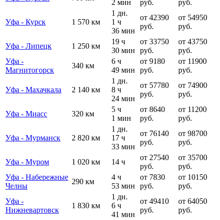
2 мин
руб.
руб.
1 дн.
от 42390
от 54950
Уфа - Курск
1 570 км
1 ч
руб.
руб.
36 мин
19 ч
от 33750
от 43750
Уфа - Липецк
1 250 км
30 мин
руб.
руб.
Уфа -
6 ч
от 9180
от 11900
340 км
Магнитогорск
49 мин
руб.
руб.
1 дн.
от 57780
от 74900
Уфа - Махачкала
2 140 км
8 ч
руб.
руб.
24 мин
5 ч
от 8640
от 11200
Уфа - Миасс
320 км
1 мин
руб.
руб.
1 дн.
от 76140
от 98700
Уфа - Мурманск
2 820 км
17 ч
руб.
руб.
33 мин
от 27540
от 35700
Уфа - Муром
1 020 км
14 ч
руб.
руб.
Уфа - Набережные
4 ч
от 7830
от 10150
290 км
Челны
53 мин
руб.
руб.
1 дн.
Уфа -
от 49410
от 64050
1 830 км
6 ч
Нижневартовск
руб.
руб.
41 мин