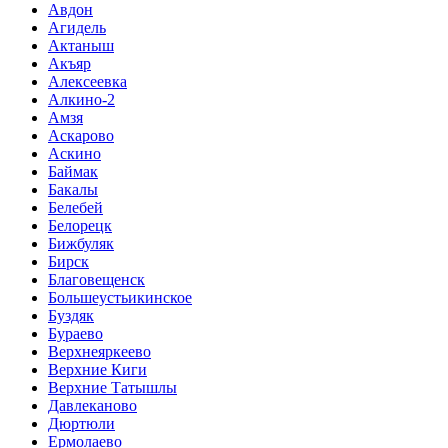
Авдон
Агидель
Актаныш
Акъяр
Алексеевка
Алкино-2
Амзя
Аскарово
Аскино
Баймак
Бакалы
Белебей
Белорецк
Бижбуляк
Бирск
Благовещенск
Большеустьикинское
Буздяк
Бураево
Верхнеяркеево
Верхние Киги
Верхние Татышлы
Давлеканово
Дюртюли
Ермолаево