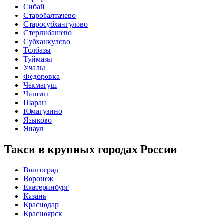
Сибай
Старобалтачево
Старосубхангулово
Стерлибашево
Субханкулово
Толбазы
Туймазы
Учалы
Федоровка
Чекмагуш
Чишмы
Шаран
Юмагузино
Языково
Янаул
Такси в крупных городах России
Волгоград
Воронеж
Екатеринбург
Казань
Краснодар
Красноярск