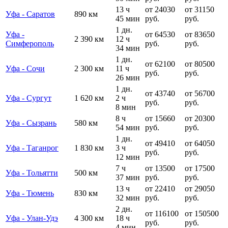
13 ч
от 24030
от 31150
Уфа - Саратов
890 км
45 мин
руб.
руб.
1 дн.
Уфа -
от 64530
от 83650
2 390 км
12 ч
Симферополь
руб.
руб.
34 мин
1 дн.
от 62100
от 80500
Уфа - Сочи
2 300 км
11 ч
руб.
руб.
26 мин
1 дн.
от 43740
от 56700
Уфа - Сургут
1 620 км
2 ч
руб.
руб.
8 мин
8 ч
от 15660
от 20300
Уфа - Сызрань
580 км
54 мин
руб.
руб.
1 дн.
от 49410
от 64050
Уфа - Таганрог
1 830 км
3 ч
руб.
руб.
12 мин
7 ч
от 13500
от 17500
Уфа - Тольятти
500 км
37 мин
руб.
руб.
13 ч
от 22410
от 29050
Уфа - Тюмень
830 км
32 мин
руб.
руб.
2 дн.
от 116100
от 150500
Уфа - Улан-Удэ
4 300 км
18 ч
руб.
руб.
4 мин