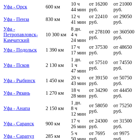
10 ч
от 16200
от 21000
Уфа - Орск
600 км
44 мин
руб.
руб.
12 ч
от 22410
от 29050
Уфа - Пенза
830 км
41 мин
руб.
руб.
Уфа -
8 дн.
от 278100
от 360500
Петропавловск-
10 300 км
4 ч
руб.
руб.
Камчатский
24 мин
17 ч
от 37530
от 48650
Уфа - Подольск
1 390 км
17 мин
руб.
руб.
1 дн.
от 57510
от 74550
Уфа - Псков
2 130 км
1 ч
руб.
руб.
47 мин
20 ч
от 39150
от 50750
Уфа - Рыбинск
1 450 км
43 мин
руб.
руб.
18 ч
от 34290
от 44450
Уфа - Рязань
1 270 км
28 мин
руб.
руб.
1 дн.
от 58050
от 75250
Уфа - Анапа
2 150 км
8 ч
руб.
руб.
12 мин
17 ч
от 24300
от 31500
Уфа - Саранск
900 км
26 мин
руб.
руб.
5 ч
от 7695
от 9975
Уфа - Сарапул
285 км
50 мин
руб.
руб.