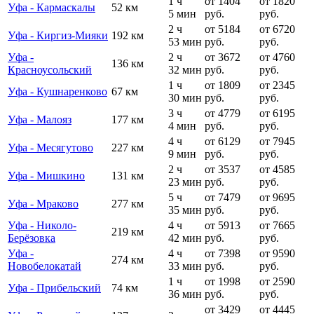
1 ч
от 1404
от 1820
Уфа - Кармаскалы
52 км
5 мин
руб.
руб.
2 ч
от 5184
от 6720
Уфа - Киргиз-Мияки
192 км
53 мин
руб.
руб.
Уфа -
2 ч
от 3672
от 4760
136 км
Красноусольский
32 мин
руб.
руб.
1 ч
от 1809
от 2345
Уфа - Кушнаренково
67 км
30 мин
руб.
руб.
3 ч
от 4779
от 6195
Уфа - Малояз
177 км
4 мин
руб.
руб.
4 ч
от 6129
от 7945
Уфа - Месягутово
227 км
9 мин
руб.
руб.
2 ч
от 3537
от 4585
Уфа - Мишкино
131 км
23 мин
руб.
руб.
5 ч
от 7479
от 9695
Уфа - Мраково
277 км
35 мин
руб.
руб.
Уфа - Николо-
4 ч
от 5913
от 7665
219 км
Берёзовка
42 мин
руб.
руб.
Уфа -
4 ч
от 7398
от 9590
274 км
Новобелокатай
33 мин
руб.
руб.
1 ч
от 1998
от 2590
Уфа - Прибельский
74 км
36 мин
руб.
руб.
от 3429
от 4445