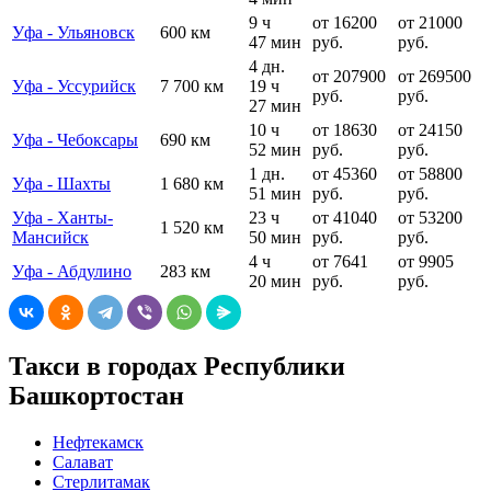
9 ч
от 16200
от 21000
Уфа - Ульяновск
600 км
47 мин
руб.
руб.
4 дн.
от 207900
от 269500
Уфа - Уссурийск
7 700 км
19 ч
руб.
руб.
27 мин
10 ч
от 18630
от 24150
Уфа - Чебоксары
690 км
52 мин
руб.
руб.
1 дн.
от 45360
от 58800
Уфа - Шахты
1 680 км
51 мин
руб.
руб.
Уфа - Ханты-
23 ч
от 41040
от 53200
1 520 км
Мансийск
50 мин
руб.
руб.
4 ч
от 7641
от 9905
Уфа - Абдулино
283 км
20 мин
руб.
руб.
Такси в городах Республики
Башкортостан
Нефтекамск
Салават
Стерлитамак