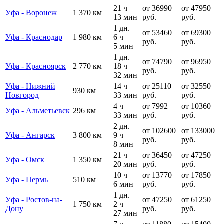
21 ч
от 36990
от 47950
Уфа - Воронеж
1 370 км
13 мин
руб.
руб.
1 дн.
от 53460
от 69300
Уфа - Краснодар
1 980 км
6 ч
руб.
руб.
5 мин
1 дн.
от 74790
от 96950
Уфа - Красноярск
2 770 км
18 ч
руб.
руб.
32 мин
Уфа - Нижний
14 ч
от 25110
от 32550
930 км
Новгород
33 мин
руб.
руб.
4 ч
от 7992
от 10360
Уфа - Альметьевск
296 км
33 мин
руб.
руб.
2 дн.
от 102600
от 133000
Уфа - Ангарск
3 800 км
9 ч
руб.
руб.
8 мин
21 ч
от 36450
от 47250
Уфа - Омск
1 350 км
20 мин
руб.
руб.
10 ч
от 13770
от 17850
Уфа - Пермь
510 км
6 мин
руб.
руб.
1 дн.
Уфа - Ростов-на-
от 47250
от 61250
1 750 км
2 ч
Дону
руб.
руб.
27 мин