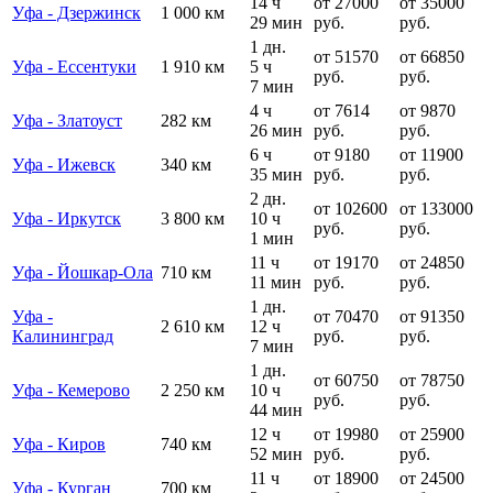
14 ч
от 27000
от 35000
Уфа - Дзержинск
1 000 км
29 мин
руб.
руб.
1 дн.
от 51570
от 66850
Уфа - Ессентуки
1 910 км
5 ч
руб.
руб.
7 мин
4 ч
от 7614
от 9870
Уфа - Златоуст
282 км
26 мин
руб.
руб.
6 ч
от 9180
от 11900
Уфа - Ижевск
340 км
35 мин
руб.
руб.
2 дн.
от 102600
от 133000
Уфа - Иркутск
3 800 км
10 ч
руб.
руб.
1 мин
11 ч
от 19170
от 24850
Уфа - Йошкар-Ола
710 км
11 мин
руб.
руб.
1 дн.
Уфа -
от 70470
от 91350
2 610 км
12 ч
Калининград
руб.
руб.
7 мин
1 дн.
от 60750
от 78750
Уфа - Кемерово
2 250 км
10 ч
руб.
руб.
44 мин
12 ч
от 19980
от 25900
Уфа - Киров
740 км
52 мин
руб.
руб.
11 ч
от 18900
от 24500
Уфа - Курган
700 км