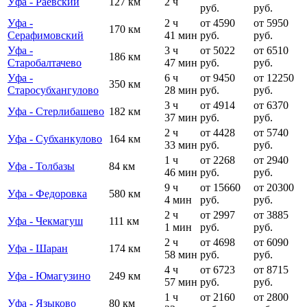
Уфа - Раевский
127 км
2 ч
руб.
руб.
Уфа -
2 ч
от 4590
от 5950
170 км
Серафимовский
41 мин
руб.
руб.
Уфа -
3 ч
от 5022
от 6510
186 км
Старобалтачево
47 мин
руб.
руб.
Уфа -
6 ч
от 9450
от 12250
350 км
Старосубхангулово
28 мин
руб.
руб.
3 ч
от 4914
от 6370
Уфа - Стерлибашево
182 км
37 мин
руб.
руб.
2 ч
от 4428
от 5740
Уфа - Субханкулово
164 км
33 мин
руб.
руб.
1 ч
от 2268
от 2940
Уфа - Толбазы
84 км
46 мин
руб.
руб.
9 ч
от 15660
от 20300
Уфа - Федоровка
580 км
4 мин
руб.
руб.
2 ч
от 2997
от 3885
Уфа - Чекмагуш
111 км
1 мин
руб.
руб.
2 ч
от 4698
от 6090
Уфа - Шаран
174 км
58 мин
руб.
руб.
4 ч
от 6723
от 8715
Уфа - Юмагузино
249 км
57 мин
руб.
руб.
1 ч
от 2160
от 2800
Уфа - Языково
80 км