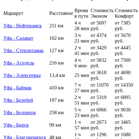
Время
Стоимость
Стоимость
Маршрут
Расстояние
в пути
Эконом
Комфорт
4 ч
от 5697
от 7385
Уфа - Нефтекамск
211 км
28 мин
руб.
руб.
3 ч
от 4374
от 5670
Уфа - Салават
162 км
21 мин
руб.
руб.
2 ч
от 3429
от 4445
Уфа - Стерлитамак
127 км
41 мин
руб.
руб.
4 ч
от 5832
от 7560
Уфа - Агидель
216 км
6 мин
руб.
руб.
от 3618
от 4690
Уфа - Алексеевка
13,4 км
25 мин
руб.
руб.
7 ч
от 11070
от 14350
Уфа - Баймак
410 км
27 мин
руб.
руб.
2 ч
от 5319
от 6895
Уфа - Белебей
197 км
51 мин
руб.
руб.
5 ч
от 6966
от 9030
Уфа - Белорецк
258 км
23 мин
руб.
руб.
1 ч
от 2673
от 3465
Уфа - Бирск
99 км
57 мин
руб.
руб.
1 ч
от 1296
от 1680
Уфа - Благовещенск
48 км