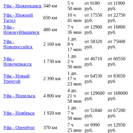
5 ч
от 9180
от 11900
Уфа - Нижнекамск
340 км
50 мин
руб.
руб.
Уфа - Нижний
10 ч
от 17550
от 22750
650 км
Тагил
41 мин
руб.
руб.
Уфа -
7 ч
от 12960
от 16800
480 км
Новокуйбышевск
36 мин
руб.
руб.
1 дн.
Уфа -
от 58320
от 75600
2 160 км
8 ч
Новороссийск
руб.
руб.
17 мин
1 дн.
Уфа -
от 46710
от 60550
1 730 км
2 ч
Новочеркасск
руб.
руб.
50 мин
1 дн.
Уфа - Новый
от 64530
от 83650
2 390 км
17 ч
Уренгой
руб.
руб.
23 мин
4 дн.
от 129600
от 168000
Уфа - Норильск
4 800 км
21 ч
руб.
руб.
58 мин
1 дн.
от 51840
от 67200
Уфа - Ноябрьск
1 920 км
7 ч
руб.
руб.
59 мин
7 ч
от 9990
от 12950
Уфа - Оренбург
370 км
25 мин
руб.
руб.