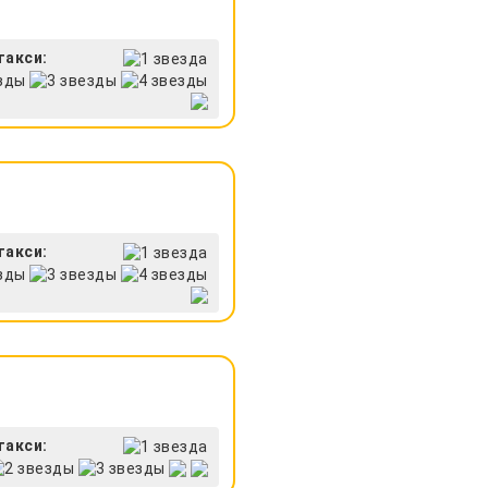
такси:
такси:
такси: