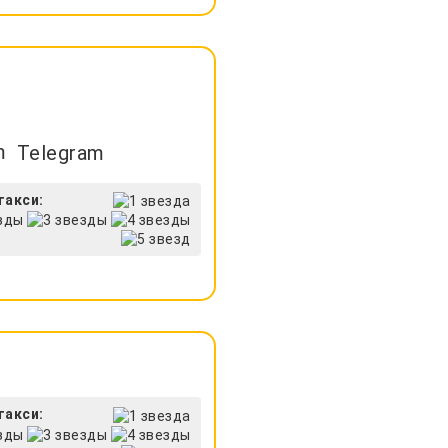
Telegram
такси:
такси: