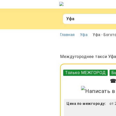
Уфа
Главная
Уфа
Уфа - Богот
Междугороднее такси Уфа 
Только МЕЖГОРОД
Бы
☎ 
Цена по межгороду:
от 