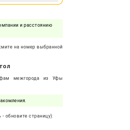
омпании и расстоянию
ажмите на номер выбранной
отол
ифам межгорода из Уфы
акомления.
- обновите страницу):