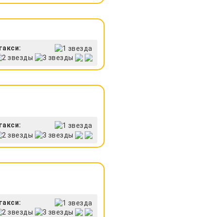
такси:
такси:
такси: