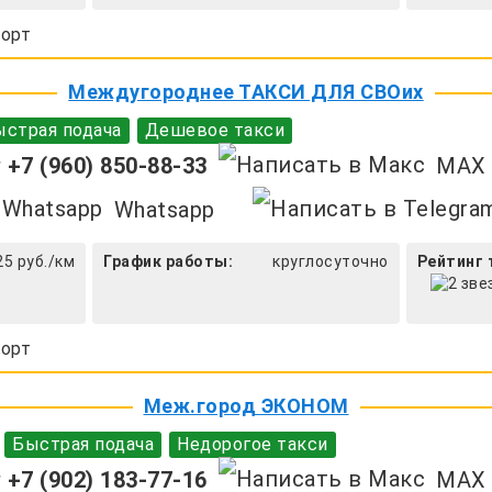
орт
Междугороднее ТАКСИ ДЛЯ СВОих
страя подача
Дешевое такси
+7 (960) 850-88-33
MAX
Whatsapp
25 руб./км
График работы:
круглосуточно
Рейтинг 
орт
Меж.город ЭКОНОМ
Быстрая подача
Недорогое такси
+7 (902) 183-77-16
MAX