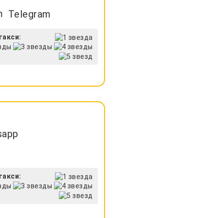
Telegram
такси:
sapp
такси: