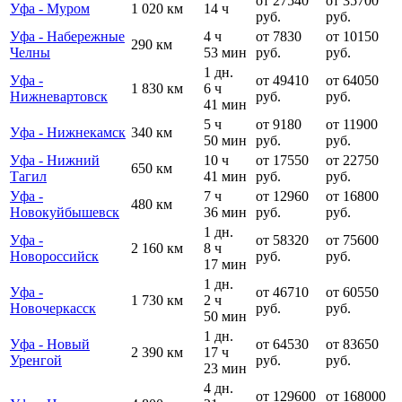
от 27540
от 35700
Уфа - Муром
1 020 км
14 ч
руб.
руб.
Уфа - Набережные
4 ч
от 7830
от 10150
290 км
Челны
53 мин
руб.
руб.
1 дн.
Уфа -
от 49410
от 64050
1 830 км
6 ч
Нижневартовск
руб.
руб.
41 мин
5 ч
от 9180
от 11900
Уфа - Нижнекамск
340 км
50 мин
руб.
руб.
Уфа - Нижний
10 ч
от 17550
от 22750
650 км
Тагил
41 мин
руб.
руб.
Уфа -
7 ч
от 12960
от 16800
480 км
Новокуйбышевск
36 мин
руб.
руб.
1 дн.
Уфа -
от 58320
от 75600
2 160 км
8 ч
Новороссийск
руб.
руб.
17 мин
1 дн.
Уфа -
от 46710
от 60550
1 730 км
2 ч
Новочеркасск
руб.
руб.
50 мин
1 дн.
Уфа - Новый
от 64530
от 83650
2 390 км
17 ч
Уренгой
руб.
руб.
23 мин
4 дн.
от 129600
от 168000