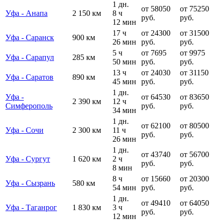
1 дн.
от 58050
от 75250
Уфа - Анапа
2 150 км
8 ч
руб.
руб.
12 мин
17 ч
от 24300
от 31500
Уфа - Саранск
900 км
26 мин
руб.
руб.
5 ч
от 7695
от 9975
Уфа - Сарапул
285 км
50 мин
руб.
руб.
13 ч
от 24030
от 31150
Уфа - Саратов
890 км
45 мин
руб.
руб.
1 дн.
Уфа -
от 64530
от 83650
2 390 км
12 ч
Симферополь
руб.
руб.
34 мин
1 дн.
от 62100
от 80500
Уфа - Сочи
2 300 км
11 ч
руб.
руб.
26 мин
1 дн.
от 43740
от 56700
Уфа - Сургут
1 620 км
2 ч
руб.
руб.
8 мин
8 ч
от 15660
от 20300
Уфа - Сызрань
580 км
54 мин
руб.
руб.
1 дн.
от 49410
от 64050
Уфа - Таганрог
1 830 км
3 ч
руб.
руб.
12 мин