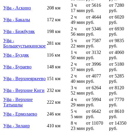
3 ч
от 5616
от 7280
Уфа - Аскино
208 км
17 мин
руб.
руб.
2 ч
от 4644
от 6020
Уфа - Бакалы
172 км
49 мин
руб.
руб.
2 ч
от 5346
от 6930
Уфа - Бижбуляк
198 км
56 мин
руб.
руб.
Уфа -
5 ч
от 7587
от 9835
281 км
Большеустьикинское
22 мин
руб.
руб.
1 ч
от 3132
от 4060
Уфа - Буздяк
116 км
50 мин
руб.
руб.
2 ч
от 3996
от 5180
Уфа - Бураево
148 км
57 мин
руб.
руб.
2 ч
от 4077
от 5285
Уфа - Верхнеяркеево
151 км
40 мин
руб.
руб.
3 ч
от 6264
от 8120
Уфа - Верхние Киги
232 км
52 мин
руб.
руб.
Уфа - Верхние
4 ч
от 5994
от 7770
222 км
Татышлы
29 мин
руб.
руб.
5 ч
от 6642
от 8610
Уфа - Ермолаево
246 км
5 мин
руб.
руб.
8 ч
от 11070
от 14350
Уфа - Зилаир
410 км
23 мин
руб.
руб.