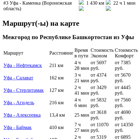
#3
Уфа - Каменка (Воронежская
1 430 км
22 ч 1 мин
область)
Маршрут(-ы) на карте
Межгород по Республике Башкортостан из Уфы
Время
Стоимость
Стоимость
Маршрут
Расстояние
в пути
Эконом
Комфорт
4 ч
от 5697
от 7385
Уфа - Нефтекамск
211 км
28 мин
руб.
руб.
3 ч
от 4374
от 5670
Уфа - Салават
162 км
21 мин
руб.
руб.
2 ч
от 3429
от 4445
Уфа - Стерлитамак
127 км
41 мин
руб.
руб.
4 ч
от 5832
от 7560
Уфа - Агидель
216 км
6 мин
руб.
руб.
от 3618
от 4690
Уфа - Алексеевка
13,4 км
25 мин
руб.
руб.
7 ч
от 11070
от 14350
Уфа - Баймак
410 км
27 мин
руб.
руб.
2 ч
от 5319
от 6895