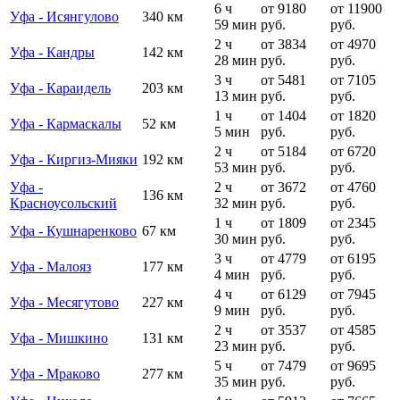
6 ч
от 9180
от 11900
Уфа - Исянгулово
340 км
59 мин
руб.
руб.
2 ч
от 3834
от 4970
Уфа - Кандры
142 км
28 мин
руб.
руб.
3 ч
от 5481
от 7105
Уфа - Караидель
203 км
13 мин
руб.
руб.
1 ч
от 1404
от 1820
Уфа - Кармаскалы
52 км
5 мин
руб.
руб.
2 ч
от 5184
от 6720
Уфа - Киргиз-Мияки
192 км
53 мин
руб.
руб.
Уфа -
2 ч
от 3672
от 4760
136 км
Красноусольский
32 мин
руб.
руб.
1 ч
от 1809
от 2345
Уфа - Кушнаренково
67 км
30 мин
руб.
руб.
3 ч
от 4779
от 6195
Уфа - Малояз
177 км
4 мин
руб.
руб.
4 ч
от 6129
от 7945
Уфа - Месягутово
227 км
9 мин
руб.
руб.
2 ч
от 3537
от 4585
Уфа - Мишкино
131 км
23 мин
руб.
руб.
5 ч
от 7479
от 9695
Уфа - Мраково
277 км
35 мин
руб.
руб.