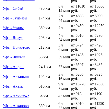
руб.
руб.
8 ч
от 11610
от 15050
Уфа - Сибай
430 км
14 мин
руб.
руб.
2 ч
от 4698
от 6090
Уфа - Туймазы
174 км
44 мин
руб.
руб.
от 9450
от 12250
Уфа - Учалы
350 км
7 ч
руб.
руб.
4 ч
от 5616
от 7280
Уфа - Янаул
208 км
24 мин
руб.
руб.
3 ч
от 5724
от 7420
Уфа - Приютово
212 км
6 мин
руб.
руб.
от 1485
от 1925
Уфа - Чишмы
55 км
59 мин
руб.
руб.
от 6507
от 8435
Уфа - Авдон
24,1 км
33 мин
руб.
руб.
3 ч
от 5265
от 6825
Уфа - Актаныш
195 км
16 мин
руб.
руб.
9 ч
от 13770
от 17850
Уфа - Акъяр
510 км
7 мин
руб.
руб.
от 918
от 1190
Уфа - Алкино-2
34 км
43 мин
руб.
руб.
6 ч
от 8910
от 11550
Уфа - Аскарово
330 км
33 мин
руб.
руб.