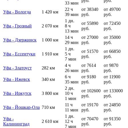
руб.
руб.
33 мин
22 ч
от 38340
от 49700
Уфа - Вологда
1 420 км
39 мин
руб.
руб.
1 дн.
от 55890
от 72450
Уфа - Грозный
2 070 км
8 ч
руб.
руб.
13 мин
14 ч
от 27000
от 35000
Уфа - Дзержинск
1 000 км
29 мин
руб.
руб.
1 дн.
от 51570
от 66850
Уфа - Ессентуки
1 910 км
5 ч
руб.
руб.
7 мин
4 ч
от 7614
от 9870
Уфа - Златоуст
282 км
26 мин
руб.
руб.
6 ч
от 9180
от 11900
Уфа - Ижевск
340 км
35 мин
руб.
руб.
2 дн.
от 102600
от 133000
Уфа - Иркутск
3 800 км
10 ч
руб.
руб.
1 мин
11 ч
от 19170
от 24850
Уфа - Йошкар-Ола
710 км
11 мин
руб.
руб.
1 дн.
Уфа -
от 70470
от 91350
2 610 км
12 ч
Калининград
руб.
руб.
7 мин