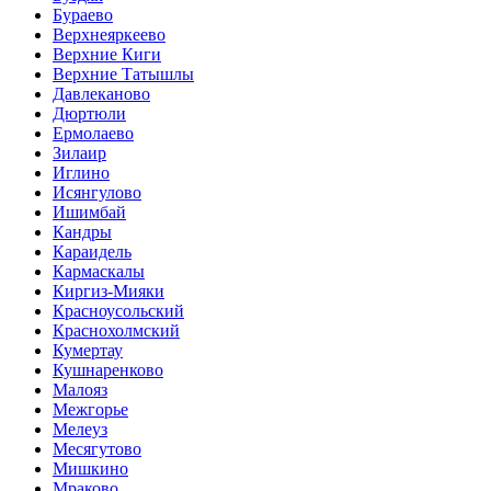
Бураево
Верхнеяркеево
Верхние Киги
Верхние Татышлы
Давлеканово
Дюртюли
Ермолаево
Зилаир
Иглино
Исянгулово
Ишимбай
Кандры
Караидель
Кармаскалы
Киргиз-Мияки
Красноусольский
Краснохолмский
Кумертау
Кушнаренково
Малояз
Межгорье
Мелеуз
Месягутово
Мишкино
Мраково