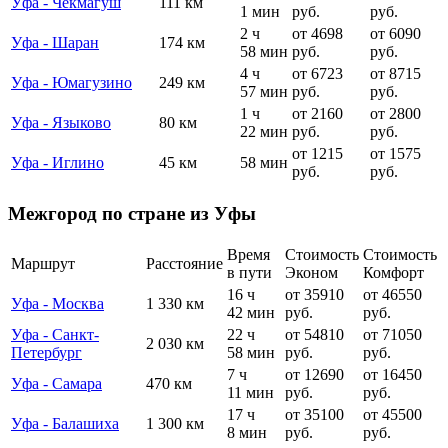
Уфа - Чекмагуш
111 км
1 мин
руб.
руб.
2 ч
от 4698
от 6090
Уфа - Шаран
174 км
58 мин
руб.
руб.
4 ч
от 6723
от 8715
Уфа - Юмагузино
249 км
57 мин
руб.
руб.
1 ч
от 2160
от 2800
Уфа - Языково
80 км
22 мин
руб.
руб.
от 1215
от 1575
Уфа - Иглино
45 км
58 мин
руб.
руб.
Межгород по стране из Уфы
Время
Стоимость
Стоимость
Маршрут
Расстояние
в пути
Эконом
Комфорт
16 ч
от 35910
от 46550
Уфа - Москва
1 330 км
42 мин
руб.
руб.
Уфа - Санкт-
22 ч
от 54810
от 71050
2 030 км
Петербург
58 мин
руб.
руб.
7 ч
от 12690
от 16450
Уфа - Самара
470 км
11 мин
руб.
руб.
17 ч
от 35100
от 45500
Уфа - Балашиха
1 300 км
8 мин
руб.
руб.