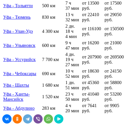
7 ч
от 13500
от 17500
Уфа - Тольятти
500 км
37 мин
руб.
руб.
13 ч
от 22410
от 29050
Уфа - Тюмень
830 км
32 мин
руб.
руб.
2 дн.
от 116100
от 150500
Уфа - Улан-Удэ
4 300 км
18 ч
руб.
руб.
4 мин
9 ч
от 16200
от 21000
Уфа - Ульяновск
600 км
47 мин
руб.
руб.
4 дн.
от 207900
от 269500
Уфа - Уссурийск
7 700 км
19 ч
руб.
руб.
27 мин
10 ч
от 18630
от 24150
Уфа - Чебоксары
690 км
52 мин
руб.
руб.
1 дн.
от 45360
от 58800
Уфа - Шахты
1 680 км
51 мин
руб.
руб.
Уфа - Ханты-
23 ч
от 41040
от 53200
1 520 км
Мансийск
50 мин
руб.
руб.
4 ч
от 7641
от 9905
Уфа - Абдулино
283 км
20 мин
руб.
руб.