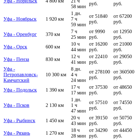
Уфа - Норильск
4 800 км
21 ч
руб.
руб.
58 мин
1 дн.
от 51840
от 67200
Уфа - Ноябрьск
1 920 км
7 ч
руб.
руб.
59 мин
7 ч
от 9990
от 12950
Уфа - Оренбург
370 км
25 мин
руб.
руб.
10 ч
от 16200
от 21000
Уфа - Орск
600 км
44 мин
руб.
руб.
12 ч
от 22410
от 29050
Уфа - Пенза
830 км
41 мин
руб.
руб.
Уфа -
8 дн.
от 278100
от 360500
Петропавловск-
10 300 км
4 ч
руб.
руб.
Камчатский
24 мин
17 ч
от 37530
от 48650
Уфа - Подольск
1 390 км
17 мин
руб.
руб.
1 дн.
от 57510
от 74550
Уфа - Псков
2 130 км
1 ч
руб.
руб.
47 мин
20 ч
от 39150
от 50750
Уфа - Рыбинск
1 450 км
43 мин
руб.
руб.
18 ч
от 34290
от 44450
Уфа - Рязань
1 270 км
28 мин
руб.
руб.