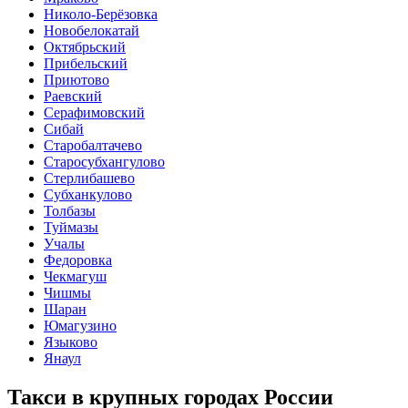
Николо-Берёзовка
Новобелокатай
Октябрьский
Прибельский
Приютово
Раевский
Серафимовский
Сибай
Старобалтачево
Старосубхангулово
Стерлибашево
Субханкулово
Толбазы
Туймазы
Учалы
Федоровка
Чекмагуш
Чишмы
Шаран
Юмагузино
Языково
Янаул
Такси в крупных городах России