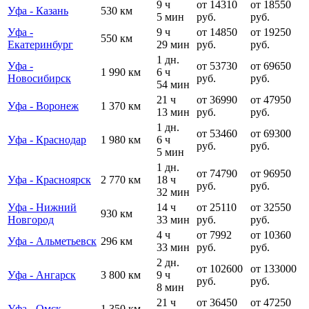
9 ч
от 14310
от 18550
Уфа - Казань
530 км
5 мин
руб.
руб.
Уфа -
9 ч
от 14850
от 19250
550 км
Екатеринбург
29 мин
руб.
руб.
1 дн.
Уфа -
от 53730
от 69650
1 990 км
6 ч
Новосибирск
руб.
руб.
54 мин
21 ч
от 36990
от 47950
Уфа - Воронеж
1 370 км
13 мин
руб.
руб.
1 дн.
от 53460
от 69300
Уфа - Краснодар
1 980 км
6 ч
руб.
руб.
5 мин
1 дн.
от 74790
от 96950
Уфа - Красноярск
2 770 км
18 ч
руб.
руб.
32 мин
Уфа - Нижний
14 ч
от 25110
от 32550
930 км
Новгород
33 мин
руб.
руб.
4 ч
от 7992
от 10360
Уфа - Альметьевск
296 км
33 мин
руб.
руб.
2 дн.
от 102600
от 133000
Уфа - Ангарск
3 800 км
9 ч
руб.
руб.
8 мин
21 ч
от 36450
от 47250
Уфа - Омск
1 350 км