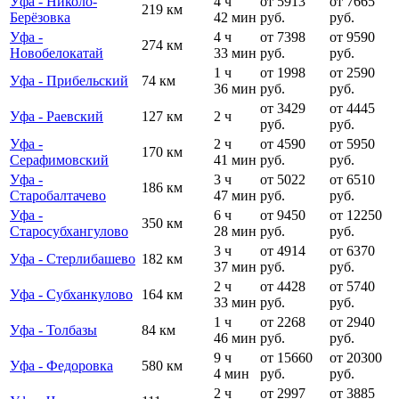
Уфа - Николо-
4 ч
от 5913
от 7665
219 км
Берёзовка
42 мин
руб.
руб.
Уфа -
4 ч
от 7398
от 9590
274 км
Новобелокатай
33 мин
руб.
руб.
1 ч
от 1998
от 2590
Уфа - Прибельский
74 км
36 мин
руб.
руб.
от 3429
от 4445
Уфа - Раевский
127 км
2 ч
руб.
руб.
Уфа -
2 ч
от 4590
от 5950
170 км
Серафимовский
41 мин
руб.
руб.
Уфа -
3 ч
от 5022
от 6510
186 км
Старобалтачево
47 мин
руб.
руб.
Уфа -
6 ч
от 9450
от 12250
350 км
Старосубхангулово
28 мин
руб.
руб.
3 ч
от 4914
от 6370
Уфа - Стерлибашево
182 км
37 мин
руб.
руб.
2 ч
от 4428
от 5740
Уфа - Субханкулово
164 км
33 мин
руб.
руб.
1 ч
от 2268
от 2940
Уфа - Толбазы
84 км
46 мин
руб.
руб.
9 ч
от 15660
от 20300
Уфа - Федоровка
580 км
4 мин
руб.
руб.
2 ч
от 2997
от 3885