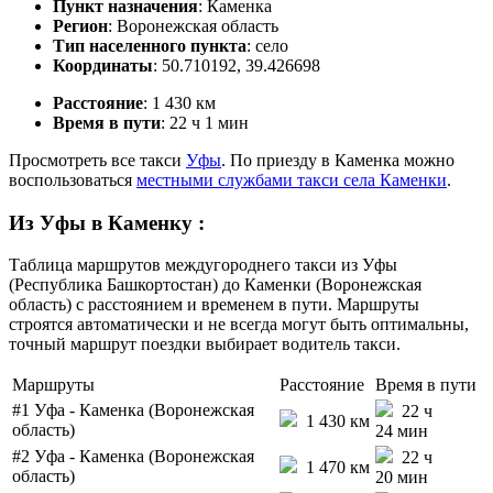
Пункт назначения
: Каменка
Регион
: Воронежская область
Тип населенного пункта
: село
Координаты
: 50.710192, 39.426698
Расстояние
: 1 430 км
Время в пути
: 22 ч 1 мин
Просмотреть все такси
Уфы
. По приезду в Каменка можно
воспользоваться
местными службами такси села Каменки
.
Из Уфы в Каменку
:
Таблица маршрутов междугороднего такси из Уфы
(Республика Башкортостан) до Каменки (Воронежская
область) с расстоянием и временем в пути. Маршруты
строятся автоматически и не всегда могут быть оптимальны,
точный маршрут поездки выбирает водитель такси.
Маршруты
Расстояние
Время в пути
#1
Уфа - Каменка (Воронежская
22 ч
1 430 км
область)
24 мин
#2
Уфа - Каменка (Воронежская
22 ч
1 470 км
область)
20 мин