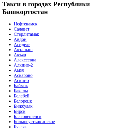
Такси в городах Республики
Башкортостан
Нефтекамск
Салават
Стерлитамак
Авдон
Агидель
Актаныш
Акъяр
Алексеевка
Алкино-2
Амзя
Аскарово
Аскино
Баймак
Бакалы
Белебей
Белорецк
Бижбуляк
Бирск
Благовещенск
Большеустьикинское
Буздяк