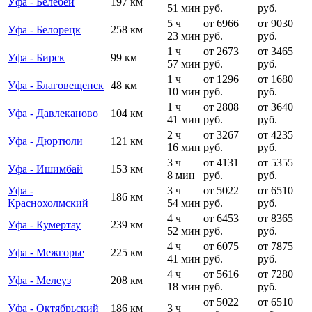
Уфа - Белебей
197 км
51 мин
руб.
руб.
5 ч
от 6966
от 9030
Уфа - Белорецк
258 км
23 мин
руб.
руб.
1 ч
от 2673
от 3465
Уфа - Бирск
99 км
57 мин
руб.
руб.
1 ч
от 1296
от 1680
Уфа - Благовещенск
48 км
10 мин
руб.
руб.
1 ч
от 2808
от 3640
Уфа - Давлеканово
104 км
41 мин
руб.
руб.
2 ч
от 3267
от 4235
Уфа - Дюртюли
121 км
16 мин
руб.
руб.
3 ч
от 4131
от 5355
Уфа - Ишимбай
153 км
8 мин
руб.
руб.
Уфа -
3 ч
от 5022
от 6510
186 км
Краснохолмский
54 мин
руб.
руб.
4 ч
от 6453
от 8365
Уфа - Кумертау
239 км
52 мин
руб.
руб.
4 ч
от 6075
от 7875
Уфа - Межгорье
225 км
41 мин
руб.
руб.
4 ч
от 5616
от 7280
Уфа - Мелеуз
208 км
18 мин
руб.
руб.
от 5022
от 6510
Уфа - Октябрьский
186 км
3 ч