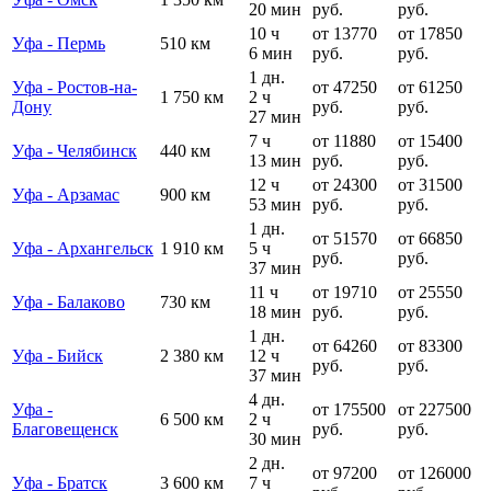
20 мин
руб.
руб.
10 ч
от 13770
от 17850
Уфа - Пермь
510 км
6 мин
руб.
руб.
1 дн.
Уфа - Ростов-на-
от 47250
от 61250
1 750 км
2 ч
Дону
руб.
руб.
27 мин
7 ч
от 11880
от 15400
Уфа - Челябинск
440 км
13 мин
руб.
руб.
12 ч
от 24300
от 31500
Уфа - Арзамас
900 км
53 мин
руб.
руб.
1 дн.
от 51570
от 66850
Уфа - Архангельск
1 910 км
5 ч
руб.
руб.
37 мин
11 ч
от 19710
от 25550
Уфа - Балаково
730 км
18 мин
руб.
руб.
1 дн.
от 64260
от 83300
Уфа - Бийск
2 380 км
12 ч
руб.
руб.
37 мин
4 дн.
Уфа -
от 175500
от 227500
6 500 км
2 ч
Благовещенск
руб.
руб.
30 мин
2 дн.
от 97200
от 126000
Уфа - Братск
3 600 км
7 ч