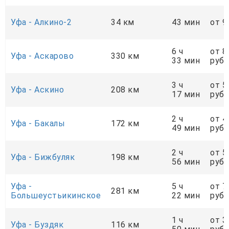
Уфа - Алкино-2
34 км
43 мин
от 9
6 ч
от 8
Уфа - Аскарово
330 км
33 мин
руб.
3 ч
от 5
Уфа - Аскино
208 км
17 мин
руб.
2 ч
от 4
Уфа - Бакалы
172 км
49 мин
руб.
2 ч
от 5
Уфа - Бижбуляк
198 км
56 мин
руб.
Уфа -
5 ч
от 7
281 км
Большеустьикинское
22 мин
руб.
1 ч
от 3
Уфа - Буздяк
116 км