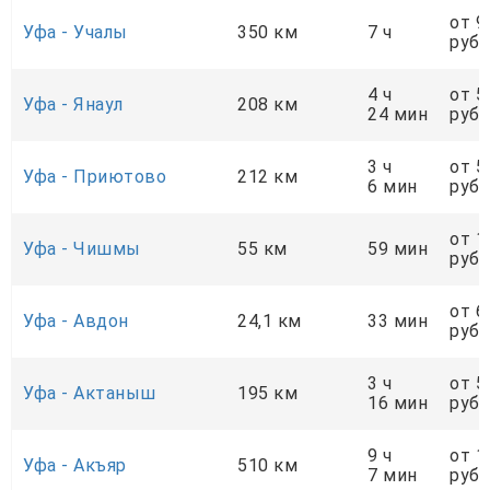
от 9
Уфа - Учалы
350 км
7 ч
руб.
4 ч
от 5
Уфа - Янаул
208 км
24 мин
руб.
3 ч
от 5
Уфа - Приютово
212 км
6 мин
руб.
от 1
Уфа - Чишмы
55 км
59 мин
руб.
от 6
Уфа - Авдон
24,1 км
33 мин
руб.
3 ч
от 5
Уфа - Актаныш
195 км
16 мин
руб.
9 ч
от 1
Уфа - Акъяр
510 км
7 мин
руб.