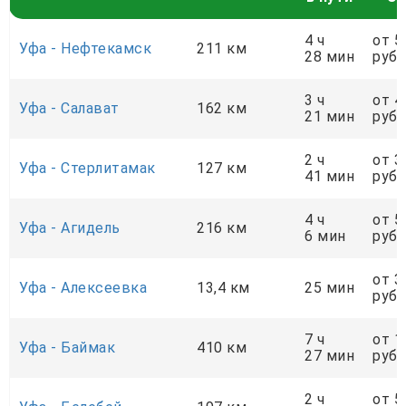
4 ч
от 5
Уфа - Нефтекамск
211 км
28 мин
руб.
3 ч
от 4
Уфа - Салават
162 км
21 мин
руб.
2 ч
от 3
Уфа - Стерлитамак
127 км
41 мин
руб.
4 ч
от 5
Уфа - Агидель
216 км
6 мин
руб.
от 3
Уфа - Алексеевка
13,4 км
25 мин
руб.
7 ч
от 1
Уфа - Баймак
410 км
27 мин
руб.
2 ч
от 5