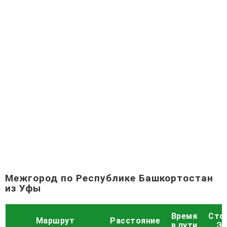
Межгород по Республике Башкортостан
из Уфы
Время
Сто
Маршрут
Расстояние
в пути
Эк