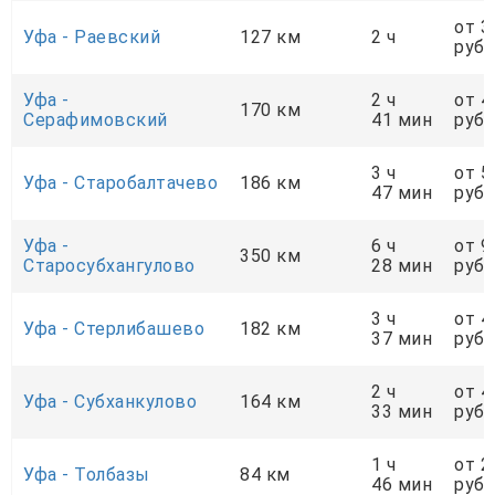
от 3
Уфа - Раевский
127 км
2 ч
руб.
Уфа -
2 ч
от 4
170 км
Серафимовский
41 мин
руб.
3 ч
от 5
Уфа - Старобалтачево
186 км
47 мин
руб.
Уфа -
6 ч
от 9
350 км
Старосубхангулово
28 мин
руб.
3 ч
от 4
Уфа - Стерлибашево
182 км
37 мин
руб.
2 ч
от 4
Уфа - Субханкулово
164 км
33 мин
руб.
1 ч
от 2
Уфа - Толбазы
84 км
46 мин
руб.