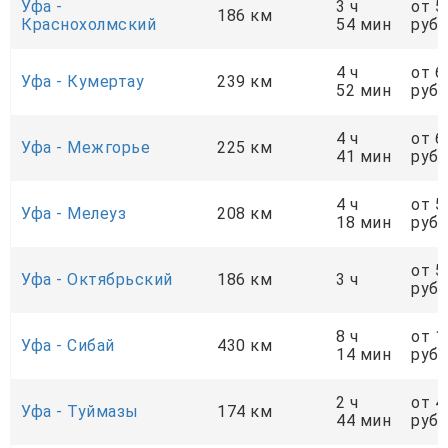
Уфа -
3 ч
от 5
186 км
Краснохолмский
54 мин
руб.
4 ч
от 6
Уфа - Кумертау
239 км
52 мин
руб.
4 ч
от 6
Уфа - Межгорье
225 км
41 мин
руб.
4 ч
от 5
Уфа - Мелеуз
208 км
18 мин
руб.
от 5
Уфа - Октябрьский
186 км
3 ч
руб.
8 ч
от 1
Уфа - Сибай
430 км
14 мин
руб.
2 ч
от 4
Уфа - Туймазы
174 км
44 мин
руб.