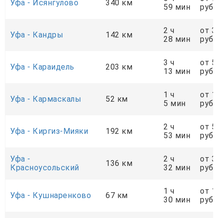
Уфа - Исянгулово
340 км
59 мин
руб.
2 ч
от 3
Уфа - Кандры
142 км
28 мин
руб.
3 ч
от 5
Уфа - Караидель
203 км
13 мин
руб.
1 ч
от 1
Уфа - Кармаскалы
52 км
5 мин
руб.
2 ч
от 5
Уфа - Киргиз-Мияки
192 км
53 мин
руб.
Уфа -
2 ч
от 3
136 км
Красноусольский
32 мин
руб.
1 ч
от 1
Уфа - Кушнаренково
67 км
30 мин
руб.