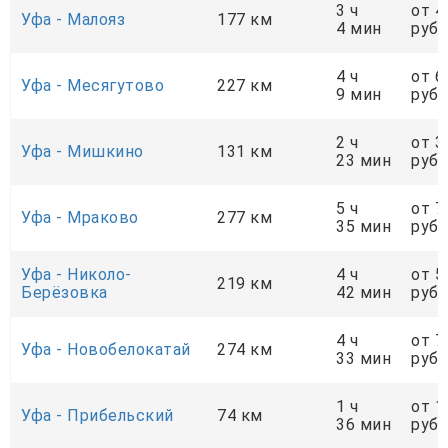
3 ч
от 4
Уфа - Малояз
177 км
4 мин
руб.
4 ч
от 6
Уфа - Месягутово
227 км
9 мин
руб.
2 ч
от 3
Уфа - Мишкино
131 км
23 мин
руб.
5 ч
от 7
Уфа - Мраково
277 км
35 мин
руб.
Уфа - Николо-
4 ч
от 5
219 км
Берёзовка
42 мин
руб.
4 ч
от 7
Уфа - Новобелокатай
274 км
33 мин
руб.
1 ч
от 1
Уфа - Прибельский
74 км
36 мин
руб.