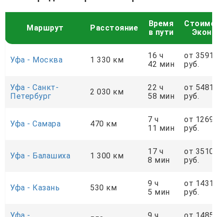
Время
Стоимо
Маршрут
Расстояние
в пути
Экон
16 ч
от 3591
Уфа - Москва
1 330 км
42 мин
руб.
Уфа - Санкт-
22 ч
от 5481
2 030 км
Петербург
58 мин
руб.
7 ч
от 1269
Уфа - Самара
470 км
11 мин
руб.
17 ч
от 3510
Уфа - Балашиха
1 300 км
8 мин
руб.
9 ч
от 1431
Уфа - Казань
530 км
5 мин
руб.
Уфа -
9 ч
от 1485