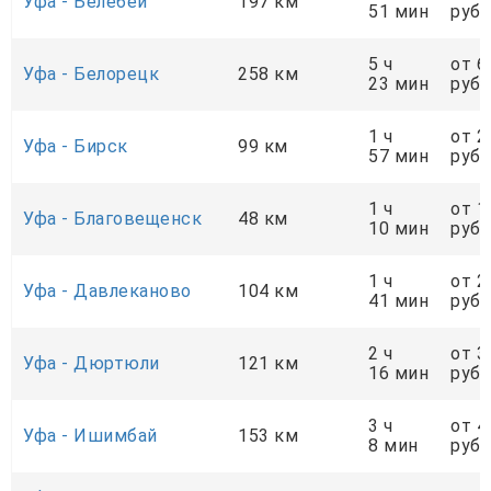
Уфа - Белебей
197 км
51 мин
руб.
5 ч
от 6
Уфа - Белорецк
258 км
23 мин
руб.
1 ч
от 2
Уфа - Бирск
99 км
57 мин
руб.
1 ч
от 1
Уфа - Благовещенск
48 км
10 мин
руб.
1 ч
от 2
Уфа - Давлеканово
104 км
41 мин
руб.
2 ч
от 3
Уфа - Дюртюли
121 км
16 мин
руб.
3 ч
от 4
Уфа - Ишимбай
153 км
8 мин
руб.