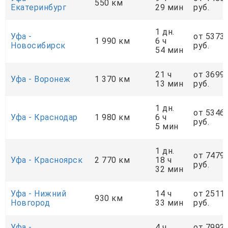
550 км
Екатеринбург
29 мин
руб.
1 дн.
Уфа -
от 5373
1 990 км
6 ч
Новосибирск
руб.
54 мин
21 ч
от 3699
Уфа - Воронеж
1 370 км
13 мин
руб.
1 дн.
от 5346
Уфа - Краснодар
1 980 км
6 ч
руб.
5 мин
1 дн.
от 7479
Уфа - Красноярск
2 770 км
18 ч
руб.
32 мин
Уфа - Нижний
14 ч
от 2511
930 км
Новгород
33 мин
руб.
Уфа -
4 ч
от 7992