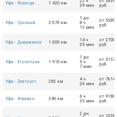
22 ч
от 3834
Уфа - Вологда
1 420 км
39 мин
руб.
1 дн.
от 5589
Уфа - Грозный
2 070 км
8 ч
руб.
13 мин
14 ч
от 2700
Уфа - Дзержинск
1 000 км
29 мин
руб.
1 дн.
от 5157
Уфа - Ессентуки
1 910 км
5 ч
руб.
7 мин
4 ч
от 7614
Уфа - Златоуст
282 км
26 мин
руб.
6 ч
от 9180
Уфа - Ижевск
340 км
35 мин
руб.
2 дн.
от 1026