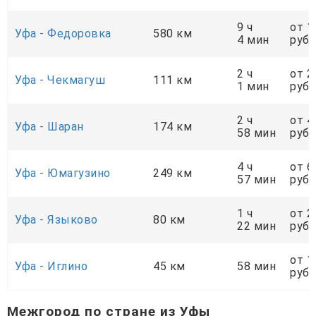
9 ч
от 1
Уфа - Федоровка
580 км
4 мин
руб.
2 ч
от 2
Уфа - Чекмагуш
111 км
1 мин
руб.
2 ч
от 4
Уфа - Шаран
174 км
58 мин
руб.
4 ч
от 6
Уфа - Юмагузино
249 км
57 мин
руб.
1 ч
от 2
Уфа - Языково
80 км
22 мин
руб.
от 1
Уфа - Иглино
45 км
58 мин
руб.
Межгород по стране из Уфы