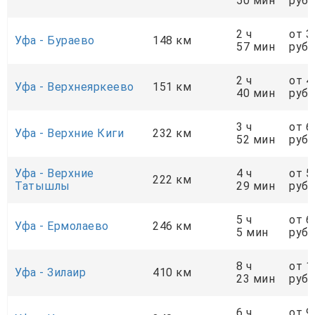
50 мин
руб.
2 ч
от 3
Уфа - Бураево
148 км
57 мин
руб.
2 ч
от 4
Уфа - Верхнеяркеево
151 км
40 мин
руб.
3 ч
от 6
Уфа - Верхние Киги
232 км
52 мин
руб.
Уфа - Верхние
4 ч
от 5
222 км
Татышлы
29 мин
руб.
5 ч
от 6
Уфа - Ермолаево
246 км
5 мин
руб.
8 ч
от 1
Уфа - Зилаир
410 км
23 мин
руб.
6 ч
от 9