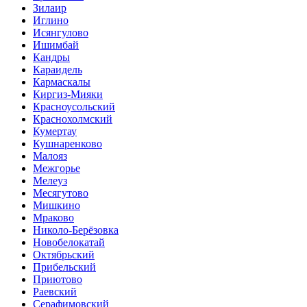
Зилаир
Иглино
Исянгулово
Ишимбай
Кандры
Караидель
Кармаскалы
Киргиз-Мияки
Красноусольский
Краснохолмский
Кумертау
Кушнаренково
Малояз
Межгорье
Мелеуз
Месягутово
Мишкино
Мраково
Николо-Берёзовка
Новобелокатай
Октябрьский
Прибельский
Приютово
Раевский
Серафимовский