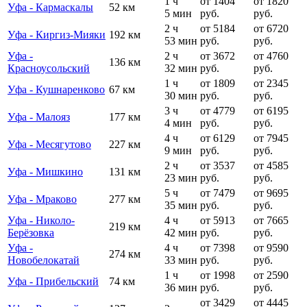
1 ч
от 1404
от 1820
Уфа - Кармаскалы
52 км
5 мин
руб.
руб.
2 ч
от 5184
от 6720
Уфа - Киргиз-Мияки
192 км
53 мин
руб.
руб.
Уфа -
2 ч
от 3672
от 4760
136 км
Красноусольский
32 мин
руб.
руб.
1 ч
от 1809
от 2345
Уфа - Кушнаренково
67 км
30 мин
руб.
руб.
3 ч
от 4779
от 6195
Уфа - Малояз
177 км
4 мин
руб.
руб.
4 ч
от 6129
от 7945
Уфа - Месягутово
227 км
9 мин
руб.
руб.
2 ч
от 3537
от 4585
Уфа - Мишкино
131 км
23 мин
руб.
руб.
5 ч
от 7479
от 9695
Уфа - Мраково
277 км
35 мин
руб.
руб.
Уфа - Николо-
4 ч
от 5913
от 7665
219 км
Берёзовка
42 мин
руб.
руб.
Уфа -
4 ч
от 7398
от 9590
274 км
Новобелокатай
33 мин
руб.
руб.
1 ч
от 1998
от 2590
Уфа - Прибельский
74 км
36 мин
руб.
руб.
от 3429
от 4445