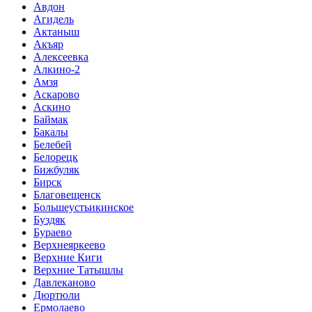
Авдон
Агидель
Актаныш
Акъяр
Алексеевка
Алкино-2
Амзя
Аскарово
Аскино
Баймак
Бакалы
Белебей
Белорецк
Бижбуляк
Бирск
Благовещенск
Большеустьикинское
Буздяк
Бураево
Верхнеяркеево
Верхние Киги
Верхние Татышлы
Давлеканово
Дюртюли
Ермолаево