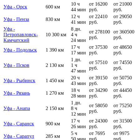
10 ч
от 16200
от 21000
Уфа - Орск
600 км
44 мин
руб.
руб.
12 ч
от 22410
от 29050
Уфа - Пенза
830 км
41 мин
руб.
руб.
Уфа -
8 дн.
от 278100
от 360500
Петропавловск-
10 300 км
4 ч
руб.
руб.
Камчатский
24 мин
17 ч
от 37530
от 48650
Уфа - Подольск
1 390 км
17 мин
руб.
руб.
1 дн.
от 57510
от 74550
Уфа - Псков
2 130 км
1 ч
руб.
руб.
47 мин
20 ч
от 39150
от 50750
Уфа - Рыбинск
1 450 км
43 мин
руб.
руб.
18 ч
от 34290
от 44450
Уфа - Рязань
1 270 км
28 мин
руб.
руб.
1 дн.
от 58050
от 75250
Уфа - Анапа
2 150 км
8 ч
руб.
руб.
12 мин
17 ч
от 24300
от 31500
Уфа - Саранск
900 км
26 мин
руб.
руб.
5 ч
от 7695
от 9975
Уфа - Сарапул
285 км
50 мин
руб.
руб.