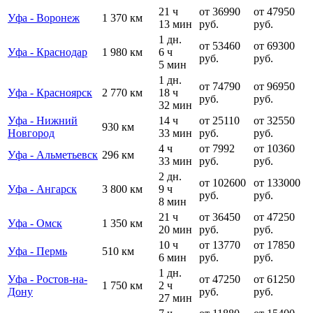
21 ч
от 36990
от 47950
Уфа - Воронеж
1 370 км
13 мин
руб.
руб.
1 дн.
от 53460
от 69300
Уфа - Краснодар
1 980 км
6 ч
руб.
руб.
5 мин
1 дн.
от 74790
от 96950
Уфа - Красноярск
2 770 км
18 ч
руб.
руб.
32 мин
Уфа - Нижний
14 ч
от 25110
от 32550
930 км
Новгород
33 мин
руб.
руб.
4 ч
от 7992
от 10360
Уфа - Альметьевск
296 км
33 мин
руб.
руб.
2 дн.
от 102600
от 133000
Уфа - Ангарск
3 800 км
9 ч
руб.
руб.
8 мин
21 ч
от 36450
от 47250
Уфа - Омск
1 350 км
20 мин
руб.
руб.
10 ч
от 13770
от 17850
Уфа - Пермь
510 км
6 мин
руб.
руб.
1 дн.
Уфа - Ростов-на-
от 47250
от 61250
1 750 км
2 ч
Дону
руб.
руб.
27 мин