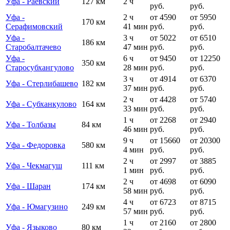
Уфа - Раевский
127 км
2 ч
руб.
руб.
Уфа -
2 ч
от 4590
от 5950
170 км
Серафимовский
41 мин
руб.
руб.
Уфа -
3 ч
от 5022
от 6510
186 км
Старобалтачево
47 мин
руб.
руб.
Уфа -
6 ч
от 9450
от 12250
350 км
Старосубхангулово
28 мин
руб.
руб.
3 ч
от 4914
от 6370
Уфа - Стерлибашево
182 км
37 мин
руб.
руб.
2 ч
от 4428
от 5740
Уфа - Субханкулово
164 км
33 мин
руб.
руб.
1 ч
от 2268
от 2940
Уфа - Толбазы
84 км
46 мин
руб.
руб.
9 ч
от 15660
от 20300
Уфа - Федоровка
580 км
4 мин
руб.
руб.
2 ч
от 2997
от 3885
Уфа - Чекмагуш
111 км
1 мин
руб.
руб.
2 ч
от 4698
от 6090
Уфа - Шаран
174 км
58 мин
руб.
руб.
4 ч
от 6723
от 8715
Уфа - Юмагузино
249 км
57 мин
руб.
руб.
1 ч
от 2160
от 2800
Уфа - Языково
80 км