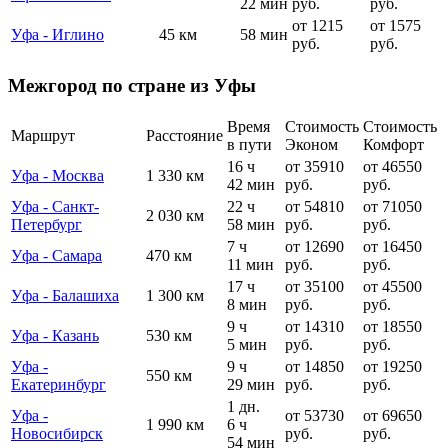
22 мин
руб.
руб.
от 1215
от 1575
Уфа - Иглино
45 км
58 мин
руб.
руб.
Межгород по стране из Уфы
Время
Стоимость
Стоимость
Маршрут
Расстояние
в пути
Эконом
Комфорт
16 ч
от 35910
от 46550
Уфа - Москва
1 330 км
42 мин
руб.
руб.
Уфа - Санкт-
22 ч
от 54810
от 71050
2 030 км
Петербург
58 мин
руб.
руб.
7 ч
от 12690
от 16450
Уфа - Самара
470 км
11 мин
руб.
руб.
17 ч
от 35100
от 45500
Уфа - Балашиха
1 300 км
8 мин
руб.
руб.
9 ч
от 14310
от 18550
Уфа - Казань
530 км
5 мин
руб.
руб.
Уфа -
9 ч
от 14850
от 19250
550 км
Екатеринбург
29 мин
руб.
руб.
1 дн.
Уфа -
от 53730
от 69650
1 990 км
6 ч
Новосибирск
руб.
руб.
54 мин