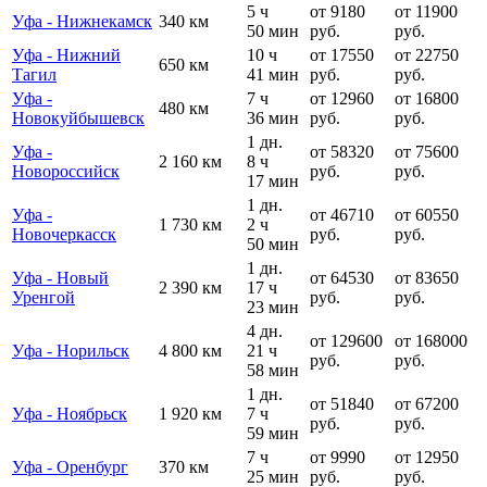
5 ч
от 9180
от 11900
Уфа - Нижнекамск
340 км
50 мин
руб.
руб.
Уфа - Нижний
10 ч
от 17550
от 22750
650 км
Тагил
41 мин
руб.
руб.
Уфа -
7 ч
от 12960
от 16800
480 км
Новокуйбышевск
36 мин
руб.
руб.
1 дн.
Уфа -
от 58320
от 75600
2 160 км
8 ч
Новороссийск
руб.
руб.
17 мин
1 дн.
Уфа -
от 46710
от 60550
1 730 км
2 ч
Новочеркасск
руб.
руб.
50 мин
1 дн.
Уфа - Новый
от 64530
от 83650
2 390 км
17 ч
Уренгой
руб.
руб.
23 мин
4 дн.
от 129600
от 168000
Уфа - Норильск
4 800 км
21 ч
руб.
руб.
58 мин
1 дн.
от 51840
от 67200
Уфа - Ноябрьск
1 920 км
7 ч
руб.
руб.
59 мин
7 ч
от 9990
от 12950
Уфа - Оренбург
370 км
25 мин
руб.
руб.