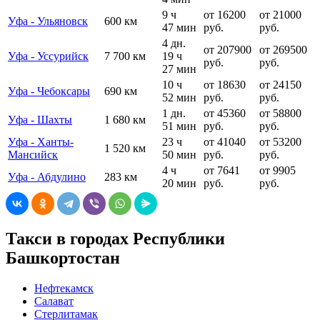
9 ч
от 16200
от 21000
Уфа - Ульяновск
600 км
47 мин
руб.
руб.
4 дн.
от 207900
от 269500
Уфа - Уссурийск
7 700 км
19 ч
руб.
руб.
27 мин
10 ч
от 18630
от 24150
Уфа - Чебоксары
690 км
52 мин
руб.
руб.
1 дн.
от 45360
от 58800
Уфа - Шахты
1 680 км
51 мин
руб.
руб.
Уфа - Ханты-
23 ч
от 41040
от 53200
1 520 км
Мансийск
50 мин
руб.
руб.
4 ч
от 7641
от 9905
Уфа - Абдулино
283 км
20 мин
руб.
руб.
Такси в городах Республики
Башкортостан
Нефтекамск
Салават
Стерлитамак