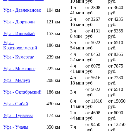
10 мин
руб.
руб.
1 ч
от 2808
от 3640
Уфа - Давлеканово
104 км
41 мин
руб.
руб.
2 ч
от 3267
от 4235
Уфа - Дюртюли
121 км
16 мин
руб.
руб.
3 ч
от 4131
от 5355
Уфа - Ишимбай
153 км
8 мин
руб.
руб.
Уфа -
3 ч
от 5022
от 6510
186 км
Краснохолмский
54 мин
руб.
руб.
4 ч
от 6453
от 8365
Уфа - Кумертау
239 км
52 мин
руб.
руб.
4 ч
от 6075
от 7875
Уфа - Межгорье
225 км
41 мин
руб.
руб.
4 ч
от 5616
от 7280
Уфа - Мелеуз
208 км
18 мин
руб.
руб.
от 5022
от 6510
Уфа - Октябрьский
186 км
3 ч
руб.
руб.
8 ч
от 11610
от 15050
Уфа - Сибай
430 км
14 мин
руб.
руб.
2 ч
от 4698
от 6090
Уфа - Туймазы
174 км
44 мин
руб.
руб.
от 9450
от 12250
Уфа - Учалы
350 км
7 ч
руб.
руб.