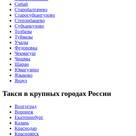
Сибай
Старобалтачево
Старосубхангулово
Стерлибашево
Субханкулово
Толбазы
Туймазы
Учалы
Федоровка
Чекмагуш
Чишмы
Шаран
Юмагузино
Языково
Янаул
Такси в крупных городах России
Волгоград
Воронеж
Екатеринбург
Казань
Краснодар
Красноярск