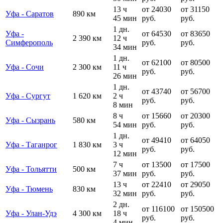
13 ч
от 24030
от 31150
Уфа - Саратов
890 км
45 мин
руб.
руб.
1 дн.
Уфа -
от 64530
от 83650
2 390 км
12 ч
Симферополь
руб.
руб.
34 мин
1 дн.
от 62100
от 80500
Уфа - Сочи
2 300 км
11 ч
руб.
руб.
26 мин
1 дн.
от 43740
от 56700
Уфа - Сургут
1 620 км
2 ч
руб.
руб.
8 мин
8 ч
от 15660
от 20300
Уфа - Сызрань
580 км
54 мин
руб.
руб.
1 дн.
от 49410
от 64050
Уфа - Таганрог
1 830 км
3 ч
руб.
руб.
12 мин
7 ч
от 13500
от 17500
Уфа - Тольятти
500 км
37 мин
руб.
руб.
13 ч
от 22410
от 29050
Уфа - Тюмень
830 км
32 мин
руб.
руб.
2 дн.
от 116100
от 150500
Уфа - Улан-Удэ
4 300 км
18 ч
руб.
руб.
4 мин