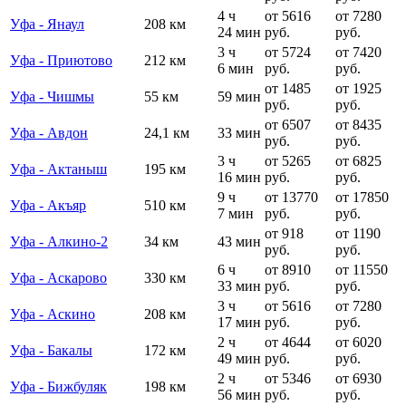
4 ч
от 5616
от 7280
Уфа - Янаул
208 км
24 мин
руб.
руб.
3 ч
от 5724
от 7420
Уфа - Приютово
212 км
6 мин
руб.
руб.
от 1485
от 1925
Уфа - Чишмы
55 км
59 мин
руб.
руб.
от 6507
от 8435
Уфа - Авдон
24,1 км
33 мин
руб.
руб.
3 ч
от 5265
от 6825
Уфа - Актаныш
195 км
16 мин
руб.
руб.
9 ч
от 13770
от 17850
Уфа - Акъяр
510 км
7 мин
руб.
руб.
от 918
от 1190
Уфа - Алкино-2
34 км
43 мин
руб.
руб.
6 ч
от 8910
от 11550
Уфа - Аскарово
330 км
33 мин
руб.
руб.
3 ч
от 5616
от 7280
Уфа - Аскино
208 км
17 мин
руб.
руб.
2 ч
от 4644
от 6020
Уфа - Бакалы
172 км
49 мин
руб.
руб.
2 ч
от 5346
от 6930
Уфа - Бижбуляк
198 км
56 мин
руб.
руб.