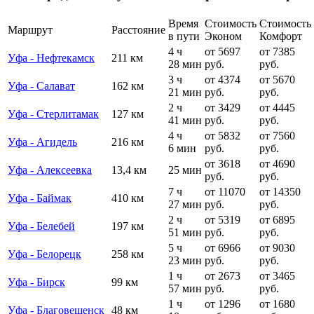
Время
Стоимость
Стоимость
Маршрут
Расстояние
в пути
Эконом
Комфорт
4 ч
от 5697
от 7385
Уфа - Нефтекамск
211 км
28 мин
руб.
руб.
3 ч
от 4374
от 5670
Уфа - Салават
162 км
21 мин
руб.
руб.
2 ч
от 3429
от 4445
Уфа - Стерлитамак
127 км
41 мин
руб.
руб.
4 ч
от 5832
от 7560
Уфа - Агидель
216 км
6 мин
руб.
руб.
от 3618
от 4690
Уфа - Алексеевка
13,4 км
25 мин
руб.
руб.
7 ч
от 11070
от 14350
Уфа - Баймак
410 км
27 мин
руб.
руб.
2 ч
от 5319
от 6895
Уфа - Белебей
197 км
51 мин
руб.
руб.
5 ч
от 6966
от 9030
Уфа - Белорецк
258 км
23 мин
руб.
руб.
1 ч
от 2673
от 3465
Уфа - Бирск
99 км
57 мин
руб.
руб.
1 ч
от 1296
от 1680
Уфа - Благовещенск
48 км