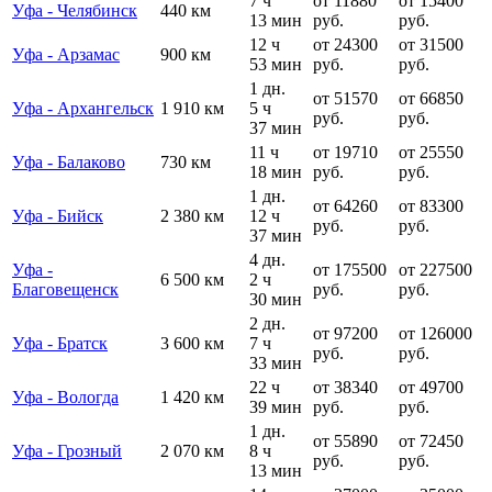
7 ч
от 11880
от 15400
Уфа - Челябинск
440 км
13 мин
руб.
руб.
12 ч
от 24300
от 31500
Уфа - Арзамас
900 км
53 мин
руб.
руб.
1 дн.
от 51570
от 66850
Уфа - Архангельск
1 910 км
5 ч
руб.
руб.
37 мин
11 ч
от 19710
от 25550
Уфа - Балаково
730 км
18 мин
руб.
руб.
1 дн.
от 64260
от 83300
Уфа - Бийск
2 380 км
12 ч
руб.
руб.
37 мин
4 дн.
Уфа -
от 175500
от 227500
6 500 км
2 ч
Благовещенск
руб.
руб.
30 мин
2 дн.
от 97200
от 126000
Уфа - Братск
3 600 км
7 ч
руб.
руб.
33 мин
22 ч
от 38340
от 49700
Уфа - Вологда
1 420 км
39 мин
руб.
руб.
1 дн.
от 55890
от 72450
Уфа - Грозный
2 070 км
8 ч
руб.
руб.
13 мин