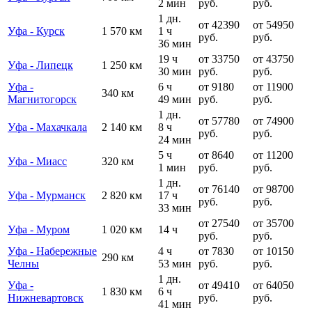
2 мин
руб.
руб.
1 дн.
от 42390
от 54950
Уфа - Курск
1 570 км
1 ч
руб.
руб.
36 мин
19 ч
от 33750
от 43750
Уфа - Липецк
1 250 км
30 мин
руб.
руб.
Уфа -
6 ч
от 9180
от 11900
340 км
Магнитогорск
49 мин
руб.
руб.
1 дн.
от 57780
от 74900
Уфа - Махачкала
2 140 км
8 ч
руб.
руб.
24 мин
5 ч
от 8640
от 11200
Уфа - Миасс
320 км
1 мин
руб.
руб.
1 дн.
от 76140
от 98700
Уфа - Мурманск
2 820 км
17 ч
руб.
руб.
33 мин
от 27540
от 35700
Уфа - Муром
1 020 км
14 ч
руб.
руб.
Уфа - Набережные
4 ч
от 7830
от 10150
290 км
Челны
53 мин
руб.
руб.
1 дн.
Уфа -
от 49410
от 64050
1 830 км
6 ч
Нижневартовск
руб.
руб.
41 мин