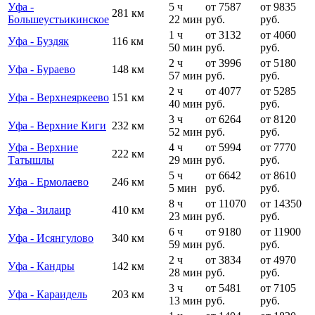
Уфа -
5 ч
от 7587
от 9835
281 км
Большеустьикинское
22 мин
руб.
руб.
1 ч
от 3132
от 4060
Уфа - Буздяк
116 км
50 мин
руб.
руб.
2 ч
от 3996
от 5180
Уфа - Бураево
148 км
57 мин
руб.
руб.
2 ч
от 4077
от 5285
Уфа - Верхнеяркеево
151 км
40 мин
руб.
руб.
3 ч
от 6264
от 8120
Уфа - Верхние Киги
232 км
52 мин
руб.
руб.
Уфа - Верхние
4 ч
от 5994
от 7770
222 км
Татышлы
29 мин
руб.
руб.
5 ч
от 6642
от 8610
Уфа - Ермолаево
246 км
5 мин
руб.
руб.
8 ч
от 11070
от 14350
Уфа - Зилаир
410 км
23 мин
руб.
руб.
6 ч
от 9180
от 11900
Уфа - Исянгулово
340 км
59 мин
руб.
руб.
2 ч
от 3834
от 4970
Уфа - Кандры
142 км
28 мин
руб.
руб.
3 ч
от 5481
от 7105
Уфа - Караидель
203 км
13 мин
руб.
руб.