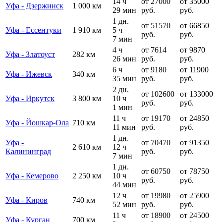
14 ч
от 27000
от 35000
Уфа - Дзержинск
1 000 км
29 мин
руб.
руб.
1 дн.
от 51570
от 66850
Уфа - Ессентуки
1 910 км
5 ч
руб.
руб.
7 мин
4 ч
от 7614
от 9870
Уфа - Златоуст
282 км
26 мин
руб.
руб.
6 ч
от 9180
от 11900
Уфа - Ижевск
340 км
35 мин
руб.
руб.
2 дн.
от 102600
от 133000
Уфа - Иркутск
3 800 км
10 ч
руб.
руб.
1 мин
11 ч
от 19170
от 24850
Уфа - Йошкар-Ола
710 км
11 мин
руб.
руб.
1 дн.
Уфа -
от 70470
от 91350
2 610 км
12 ч
Калининград
руб.
руб.
7 мин
1 дн.
от 60750
от 78750
Уфа - Кемерово
2 250 км
10 ч
руб.
руб.
44 мин
12 ч
от 19980
от 25900
Уфа - Киров
740 км
52 мин
руб.
руб.
11 ч
от 18900
от 24500
Уфа - Курган
700 км