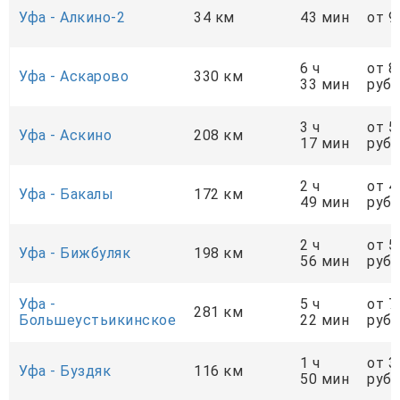
Уфа - Алкино-2
34 км
43 мин
от 9
6 ч
от 8
Уфа - Аскарово
330 км
33 мин
руб.
3 ч
от 5
Уфа - Аскино
208 км
17 мин
руб.
2 ч
от 4
Уфа - Бакалы
172 км
49 мин
руб.
2 ч
от 5
Уфа - Бижбуляк
198 км
56 мин
руб.
Уфа -
5 ч
от 7
281 км
Большеустьикинское
22 мин
руб.
1 ч
от 3
Уфа - Буздяк
116 км
50 мин
руб.