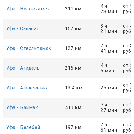
4 ч
от 5
Уфа - Нефтекамск
211 км
28 мин
руб.
3 ч
от 4
Уфа - Салават
162 км
21 мин
руб.
2 ч
от 3
Уфа - Стерлитамак
127 км
41 мин
руб.
4 ч
от 5
Уфа - Агидель
216 км
6 мин
руб.
от 3
Уфа - Алексеевка
13,4 км
25 мин
руб.
7 ч
от 1
Уфа - Баймак
410 км
27 мин
руб.
2 ч
от 5
Уфа - Белебей
197 км
51 мин
руб.