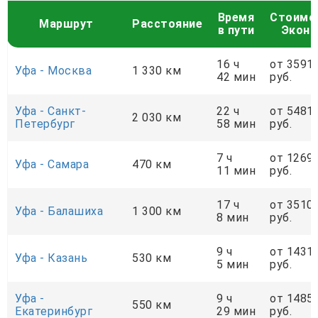
Время
Стоимо
Маршрут
Расстояние
в пути
Экон
16 ч
от 3591
Уфа - Москва
1 330 км
42 мин
руб.
Уфа - Санкт-
22 ч
от 5481
2 030 км
Петербург
58 мин
руб.
7 ч
от 1269
Уфа - Самара
470 км
11 мин
руб.
17 ч
от 3510
Уфа - Балашиха
1 300 км
8 мин
руб.
9 ч
от 1431
Уфа - Казань
530 км
5 мин
руб.
Уфа -
9 ч
от 1485
550 км
Екатеринбург
29 мин
руб.