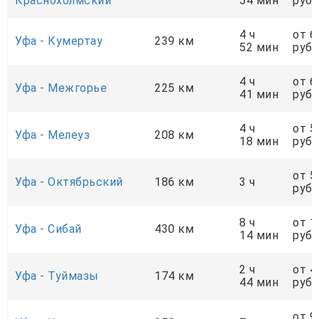
Краснохолмский
54 мин
руб.
4 ч
от 6
Уфа - Кумертау
239 км
52 мин
руб.
4 ч
от 6
Уфа - Межгорье
225 км
41 мин
руб.
4 ч
от 5
Уфа - Мелеуз
208 км
18 мин
руб.
от 5
Уфа - Октябрьский
186 км
3 ч
руб.
8 ч
от 1
Уфа - Сибай
430 км
14 мин
руб.
2 ч
от 4
Уфа - Туймазы
174 км
44 мин
руб.
от 9