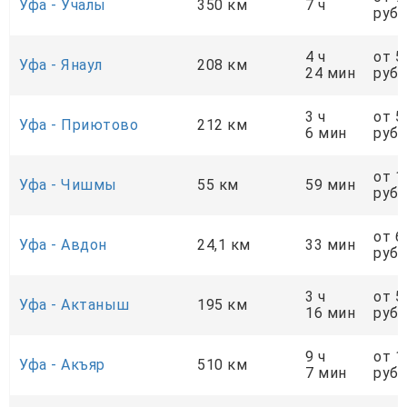
Уфа - Учалы
350 км
7 ч
руб.
4 ч
от 5
Уфа - Янаул
208 км
24 мин
руб.
3 ч
от 5
Уфа - Приютово
212 км
6 мин
руб.
от 1
Уфа - Чишмы
55 км
59 мин
руб.
от 6
Уфа - Авдон
24,1 км
33 мин
руб.
3 ч
от 5
Уфа - Актаныш
195 км
16 мин
руб.
9 ч
от 1
Уфа - Акъяр
510 км
7 мин
руб.