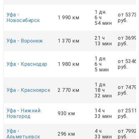
1 дн.
Уфа -
от 5373
1 990 км
6 ч
Новосибирск
руб.
54 мин
21 ч
от 3699
Уфа - Воронеж
1 370 км
13 мин
руб.
1 дн.
от 5346
Уфа - Краснодар
1 980 км
6 ч
руб.
5 мин
1 дн.
от 7479
Уфа - Красноярск
2 770 км
18 ч
руб.
32 мин
Уфа - Нижний
14 ч
от 2511
930 км
Новгород
33 мин
руб.
Уфа -
4 ч
от 7992
296 км
Альметьевск
33 мин
руб.