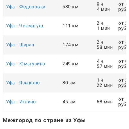
9 ч
от 1
Уфа - Федоровка
580 км
4 мин
руб.
2 ч
от 2
Уфа - Чекмагуш
111 км
1 мин
руб.
2 ч
от 4
Уфа - Шаран
174 км
58 мин
руб.
4 ч
от 6
Уфа - Юмагузино
249 км
57 мин
руб.
1 ч
от 2
Уфа - Языково
80 км
22 мин
руб.
от 1
Уфа - Иглино
45 км
58 мин
руб.
Межгород по стране из Уфы