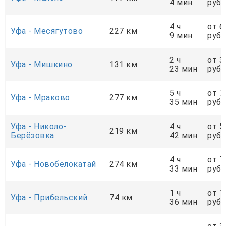
4 мин
руб.
4 ч
от 6
Уфа - Месягутово
227 км
9 мин
руб.
2 ч
от 3
Уфа - Мишкино
131 км
23 мин
руб.
5 ч
от 7
Уфа - Мраково
277 км
35 мин
руб.
Уфа - Николо-
4 ч
от 5
219 км
Берёзовка
42 мин
руб.
4 ч
от 7
Уфа - Новобелокатай
274 км
33 мин
руб.
1 ч
от 1
Уфа - Прибельский
74 км
36 мин
руб.