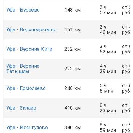
2 ч
от 3
Уфа - Бураево
148 км
57 мин
руб.
2 ч
от 4
Уфа - Верхнеяркеево
151 км
40 мин
руб.
3 ч
от 6
Уфа - Верхние Киги
232 км
52 мин
руб.
Уфа - Верхние
4 ч
от 5
222 км
Татышлы
29 мин
руб.
5 ч
от 6
Уфа - Ермолаево
246 км
5 мин
руб.
8 ч
от 1
Уфа - Зилаир
410 км
23 мин
руб.
6 ч
от 9
Уфа - Исянгулово
340 км
59 мин
руб.