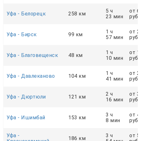
5 ч
от 6
Уфа - Белорецк
258 км
23 мин
руб.
1 ч
от 2
Уфа - Бирск
99 км
57 мин
руб.
1 ч
от 1
Уфа - Благовещенск
48 км
10 мин
руб.
1 ч
от 2
Уфа - Давлеканово
104 км
41 мин
руб.
2 ч
от 3
Уфа - Дюртюли
121 км
16 мин
руб.
3 ч
от 4
Уфа - Ишимбай
153 км
8 мин
руб.
Уфа -
3 ч
от 5
186 км