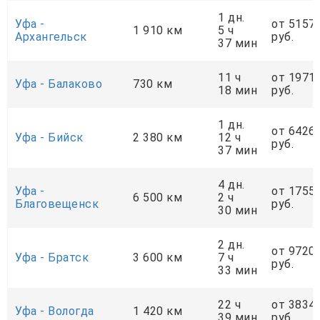
1 дн.
Уфа -
от 5157
1 910 км
5 ч
Архангельск
руб.
37 мин
11 ч
от 1971
Уфа - Балаково
730 км
18 мин
руб.
1 дн.
от 6426
Уфа - Бийск
2 380 км
12 ч
руб.
37 мин
4 дн.
Уфа -
от 1755
6 500 км
2 ч
Благовещенск
руб.
30 мин
2 дн.
от 9720
Уфа - Братск
3 600 км
7 ч
руб.
33 мин
22 ч
от 3834
Уфа - Вологда
1 420 км
39 мин
руб.