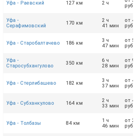
от 3
Уфа - Раевский
127 км
2 ч
руб.
Уфа -
2 ч
от 4
170 км
Серафимовский
41 мин
руб.
3 ч
от 5
Уфа - Старобалтачево
186 км
47 мин
руб.
Уфа -
6 ч
от 9
350 км
Старосубхангулово
28 мин
руб.
3 ч
от 4
Уфа - Стерлибашево
182 км
37 мин
руб.
2 ч
от 4
Уфа - Субханкулово
164 км
33 мин
руб.
1 ч
от 2
Уфа - Толбазы
84 км
46 мин
руб.