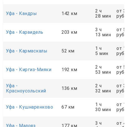
2 ч
от 3
Уфа - Кандры
142 км
28 мин
руб.
3 ч
от 5
Уфа - Караидель
203 км
13 мин
руб.
1 ч
от 1
Уфа - Кармаскалы
52 км
5 мин
руб.
2 ч
от 5
Уфа - Киргиз-Мияки
192 км
53 мин
руб.
Уфа -
2 ч
от 3
136 км
Красноусольский
32 мин
руб.
1 ч
от 1
Уфа - Кушнаренково
67 км
30 мин
руб.
3 ч
от 4
Уфа - Малояз
177 км