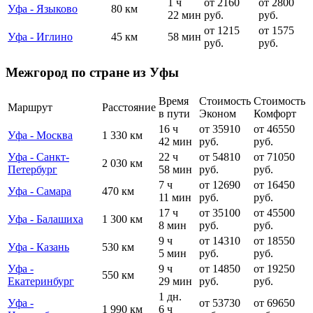
1 ч
от 2160
от 2800
Уфа - Языково
80 км
22 мин
руб.
руб.
от 1215
от 1575
Уфа - Иглино
45 км
58 мин
руб.
руб.
Межгород по стране из Уфы
Время
Стоимость
Стоимость
Маршрут
Расстояние
в пути
Эконом
Комфорт
16 ч
от 35910
от 46550
Уфа - Москва
1 330 км
42 мин
руб.
руб.
Уфа - Санкт-
22 ч
от 54810
от 71050
2 030 км
Петербург
58 мин
руб.
руб.
7 ч
от 12690
от 16450
Уфа - Самара
470 км
11 мин
руб.
руб.
17 ч
от 35100
от 45500
Уфа - Балашиха
1 300 км
8 мин
руб.
руб.
9 ч
от 14310
от 18550
Уфа - Казань
530 км
5 мин
руб.
руб.
Уфа -
9 ч
от 14850
от 19250
550 км
Екатеринбург
29 мин
руб.
руб.
1 дн.
Уфа -
от 53730
от 69650
1 990 км
6 ч