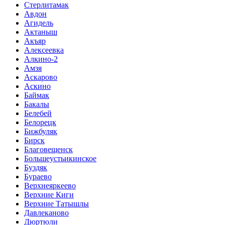
Стерлитамак
Авдон
Агидель
Актаныш
Акъяр
Алексеевка
Алкино-2
Амзя
Аскарово
Аскино
Баймак
Бакалы
Белебей
Белорецк
Бижбуляк
Бирск
Благовещенск
Большеустьикинское
Буздяк
Бураево
Верхнеяркеево
Верхние Киги
Верхние Татышлы
Давлеканово
Дюртюли