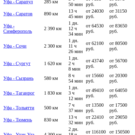
Уфа - Сарапул
285 км
50 мин
руб.
руб.
13 ч
от 24030
от 31150
Уфа - Саратов
890 км
45 мин
руб.
руб.
1 дн.
Уфа -
от 64530
от 83650
2 390 км
12 ч
Симферополь
руб.
руб.
34 мин
1 дн.
от 62100
от 80500
Уфа - Сочи
2 300 км
11 ч
руб.
руб.
26 мин
1 дн.
от 43740
от 56700
Уфа - Сургут
1 620 км
2 ч
руб.
руб.
8 мин
8 ч
от 15660
от 20300
Уфа - Сызрань
580 км
54 мин
руб.
руб.
1 дн.
от 49410
от 64050
Уфа - Таганрог
1 830 км
3 ч
руб.
руб.
12 мин
7 ч
от 13500
от 17500
Уфа - Тольятти
500 км
37 мин
руб.
руб.
13 ч
от 22410
от 29050
Уфа - Тюмень
830 км
32 мин
руб.
руб.
2 дн.
от 116100
от 150500
Уфа - Улан-Удэ
4 300 км
18 ч