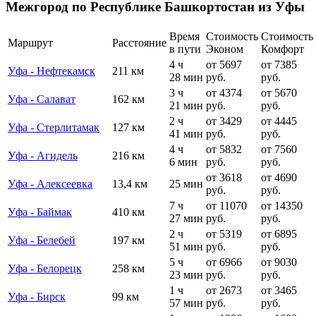
Межгород по Республике Башкортостан из Уфы
Время
Стоимость
Стоимость
Маршрут
Расстояние
в пути
Эконом
Комфорт
4 ч
от 5697
от 7385
Уфа - Нефтекамск
211 км
28 мин
руб.
руб.
3 ч
от 4374
от 5670
Уфа - Салават
162 км
21 мин
руб.
руб.
2 ч
от 3429
от 4445
Уфа - Стерлитамак
127 км
41 мин
руб.
руб.
4 ч
от 5832
от 7560
Уфа - Агидель
216 км
6 мин
руб.
руб.
от 3618
от 4690
Уфа - Алексеевка
13,4 км
25 мин
руб.
руб.
7 ч
от 11070
от 14350
Уфа - Баймак
410 км
27 мин
руб.
руб.
2 ч
от 5319
от 6895
Уфа - Белебей
197 км
51 мин
руб.
руб.
5 ч
от 6966
от 9030
Уфа - Белорецк
258 км
23 мин
руб.
руб.
1 ч
от 2673
от 3465
Уфа - Бирск
99 км
57 мин
руб.
руб.