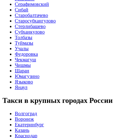
Серафимовский
Сибай
Старобалтачево
Старосубхангулово
Стерлибашево
Субханкулово
Толбазы
Туймазы
Учалы
Федоровка
Чекмагуш
Чишмы
Шаран
Юмагузино
Языково
Янаул
Такси в крупных городах России
Волгоград
Воронеж
Екатеринбург
Казань
Краснодар