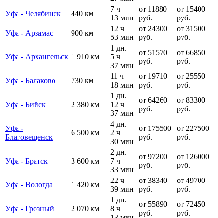
7 ч
от 11880
от 15400
Уфа - Челябинск
440 км
13 мин
руб.
руб.
12 ч
от 24300
от 31500
Уфа - Арзамас
900 км
53 мин
руб.
руб.
1 дн.
от 51570
от 66850
Уфа - Архангельск
1 910 км
5 ч
руб.
руб.
37 мин
11 ч
от 19710
от 25550
Уфа - Балаково
730 км
18 мин
руб.
руб.
1 дн.
от 64260
от 83300
Уфа - Бийск
2 380 км
12 ч
руб.
руб.
37 мин
4 дн.
Уфа -
от 175500
от 227500
6 500 км
2 ч
Благовещенск
руб.
руб.
30 мин
2 дн.
от 97200
от 126000
Уфа - Братск
3 600 км
7 ч
руб.
руб.
33 мин
22 ч
от 38340
от 49700
Уфа - Вологда
1 420 км
39 мин
руб.
руб.
1 дн.
от 55890
от 72450
Уфа - Грозный
2 070 км
8 ч
руб.
руб.
13 мин