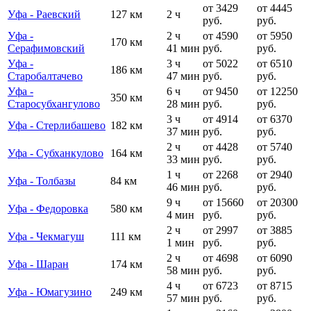
от 3429
от 4445
Уфа - Раевский
127 км
2 ч
руб.
руб.
Уфа -
2 ч
от 4590
от 5950
170 км
Серафимовский
41 мин
руб.
руб.
Уфа -
3 ч
от 5022
от 6510
186 км
Старобалтачево
47 мин
руб.
руб.
Уфа -
6 ч
от 9450
от 12250
350 км
Старосубхангулово
28 мин
руб.
руб.
3 ч
от 4914
от 6370
Уфа - Стерлибашево
182 км
37 мин
руб.
руб.
2 ч
от 4428
от 5740
Уфа - Субханкулово
164 км
33 мин
руб.
руб.
1 ч
от 2268
от 2940
Уфа - Толбазы
84 км
46 мин
руб.
руб.
9 ч
от 15660
от 20300
Уфа - Федоровка
580 км
4 мин
руб.
руб.
2 ч
от 2997
от 3885
Уфа - Чекмагуш
111 км
1 мин
руб.
руб.
2 ч
от 4698
от 6090
Уфа - Шаран
174 км
58 мин
руб.
руб.
4 ч
от 6723
от 8715
Уфа - Юмагузино
249 км
57 мин
руб.
руб.