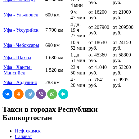
руб.
руб.
4 мин
9 ч
от 16200
от 21000
Уфа - Ульяновск
600 км
47 мин
руб.
руб.
4 дн.
от 207900
от 269500
Уфа - Уссурийск
7 700 км
19 ч
руб.
руб.
27 мин
10 ч
от 18630
от 24150
Уфа - Чебоксары
690 км
52 мин
руб.
руб.
1 дн.
от 45360
от 58800
Уфа - Шахты
1 680 км
51 мин
руб.
руб.
Уфа - Ханты-
23 ч
от 41040
от 53200
1 520 км
Мансийск
50 мин
руб.
руб.
4 ч
от 7641
от 9905
Уфа - Абдулино
283 км
20 мин
руб.
руб.
Такси в городах Республики
Башкортостан
Нефтекамск
Салават