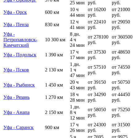
25 мин
руб.
руб.
10 ч
от 16200
от 21000
Уфа - Орск
600 км
44 мин
руб.
руб.
12 ч
от 22410
от 29050
Уфа - Пенза
830 км
41 мин
руб.
руб.
Уфа -
8 дн.
от 278100
от 360500
Петропавловск-
10 300 км
4 ч
руб.
руб.
Камчатский
24 мин
17 ч
от 37530
от 48650
Уфа - Подольск
1 390 км
17 мин
руб.
руб.
1 дн.
от 57510
от 74550
Уфа - Псков
2 130 км
1 ч
руб.
руб.
47 мин
20 ч
от 39150
от 50750
Уфа - Рыбинск
1 450 км
43 мин
руб.
руб.
18 ч
от 34290
от 44450
Уфа - Рязань
1 270 км
28 мин
руб.
руб.
1 дн.
от 58050
от 75250
Уфа - Анапа
2 150 км
8 ч
руб.
руб.
12 мин
17 ч
от 24300
от 31500
Уфа - Саранск
900 км
26 мин
руб.
руб.
5 ч
от 7695
от 9975