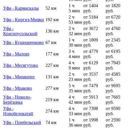
1 ч
от 1404
от 1820
Уфа - Кармаскалы
52 км
5 мин
руб.
руб.
2 ч
от 5184
от 6720
Уфа - Киргиз-Мияки
192 км
53 мин
руб.
руб.
Уфа -
2 ч
от 3672
от 4760
136 км
Красноусольский
32 мин
руб.
руб.
1 ч
от 1809
от 2345
Уфа - Кушнаренково
67 км
30 мин
руб.
руб.
3 ч
от 4779
от 6195
Уфа - Малояз
177 км
4 мин
руб.
руб.
4 ч
от 6129
от 7945
Уфа - Месягутово
227 км
9 мин
руб.
руб.
2 ч
от 3537
от 4585
Уфа - Мишкино
131 км
23 мин
руб.
руб.
5 ч
от 7479
от 9695
Уфа - Мраково
277 км
35 мин
руб.
руб.
Уфа - Николо-
4 ч
от 5913
от 7665
219 км
Берёзовка
42 мин
руб.
руб.
Уфа -
4 ч
от 7398
от 9590
274 км
Новобелокатай
33 мин
руб.
руб.
1 ч
от 1998
от 2590
Уфа - Прибельский
74 км
36 мин
руб.
руб.