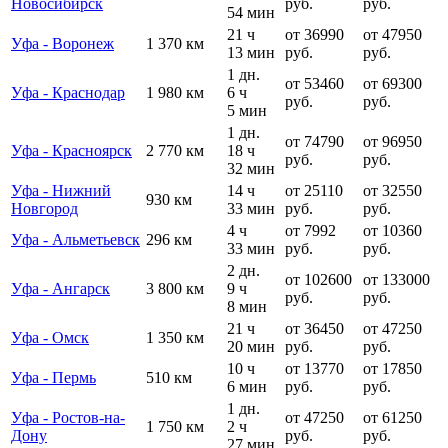
Новосибирск
руб.
руб.
54 мин
21 ч
от 36990
от 47950
Уфа - Воронеж
1 370 км
13 мин
руб.
руб.
1 дн.
от 53460
от 69300
Уфа - Краснодар
1 980 км
6 ч
руб.
руб.
5 мин
1 дн.
от 74790
от 96950
Уфа - Красноярск
2 770 км
18 ч
руб.
руб.
32 мин
Уфа - Нижний
14 ч
от 25110
от 32550
930 км
Новгород
33 мин
руб.
руб.
4 ч
от 7992
от 10360
Уфа - Альметьевск
296 км
33 мин
руб.
руб.
2 дн.
от 102600
от 133000
Уфа - Ангарск
3 800 км
9 ч
руб.
руб.
8 мин
21 ч
от 36450
от 47250
Уфа - Омск
1 350 км
20 мин
руб.
руб.
10 ч
от 13770
от 17850
Уфа - Пермь
510 км
6 мин
руб.
руб.
1 дн.
Уфа - Ростов-на-
от 47250
от 61250
1 750 км
2 ч
Дону
руб.
руб.
27 мин