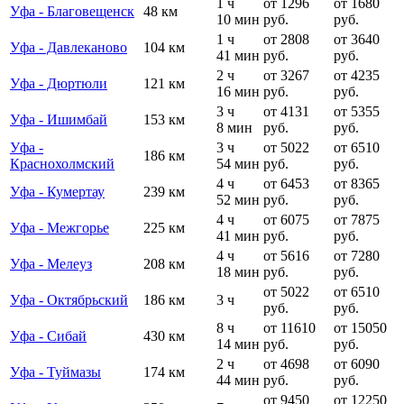
1 ч
от 1296
от 1680
Уфа - Благовещенск
48 км
10 мин
руб.
руб.
1 ч
от 2808
от 3640
Уфа - Давлеканово
104 км
41 мин
руб.
руб.
2 ч
от 3267
от 4235
Уфа - Дюртюли
121 км
16 мин
руб.
руб.
3 ч
от 4131
от 5355
Уфа - Ишимбай
153 км
8 мин
руб.
руб.
Уфа -
3 ч
от 5022
от 6510
186 км
Краснохолмский
54 мин
руб.
руб.
4 ч
от 6453
от 8365
Уфа - Кумертау
239 км
52 мин
руб.
руб.
4 ч
от 6075
от 7875
Уфа - Межгорье
225 км
41 мин
руб.
руб.
4 ч
от 5616
от 7280
Уфа - Мелеуз
208 км
18 мин
руб.
руб.
от 5022
от 6510
Уфа - Октябрьский
186 км
3 ч
руб.
руб.
8 ч
от 11610
от 15050
Уфа - Сибай
430 км
14 мин
руб.
руб.
2 ч
от 4698
от 6090
Уфа - Туймазы
174 км
44 мин
руб.
руб.
от 9450
от 12250