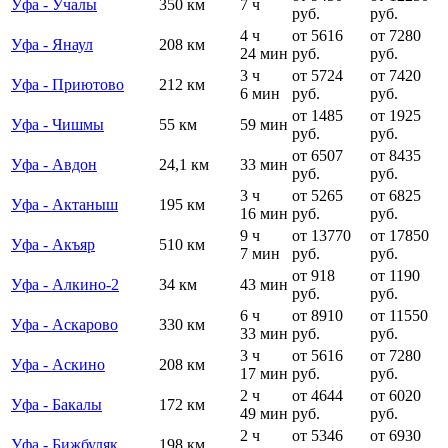
Уфа - Учалы
350 км
7 ч
руб.
руб.
4 ч
от 5616
от 7280
Уфа - Янаул
208 км
24 мин
руб.
руб.
3 ч
от 5724
от 7420
Уфа - Приютово
212 км
6 мин
руб.
руб.
от 1485
от 1925
Уфа - Чишмы
55 км
59 мин
руб.
руб.
от 6507
от 8435
Уфа - Авдон
24,1 км
33 мин
руб.
руб.
3 ч
от 5265
от 6825
Уфа - Актаныш
195 км
16 мин
руб.
руб.
9 ч
от 13770
от 17850
Уфа - Акъяр
510 км
7 мин
руб.
руб.
от 918
от 1190
Уфа - Алкино-2
34 км
43 мин
руб.
руб.
6 ч
от 8910
от 11550
Уфа - Аскарово
330 км
33 мин
руб.
руб.
3 ч
от 5616
от 7280
Уфа - Аскино
208 км
17 мин
руб.
руб.
2 ч
от 4644
от 6020
Уфа - Бакалы
172 км
49 мин
руб.
руб.
2 ч
от 5346
от 6930
Уфа - Бижбуляк
198 км