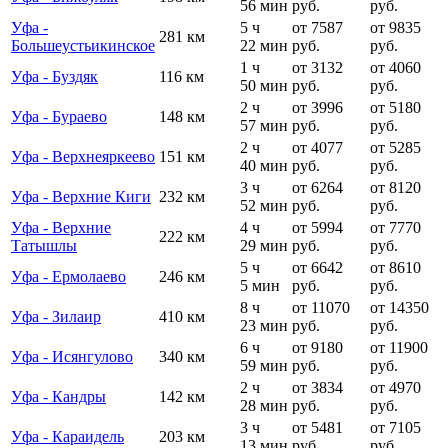
56 мин
руб.
руб.
Уфа -
5 ч
от 7587
от 9835
281 км
Большеустьикинское
22 мин
руб.
руб.
1 ч
от 3132
от 4060
Уфа - Буздяк
116 км
50 мин
руб.
руб.
2 ч
от 3996
от 5180
Уфа - Бураево
148 км
57 мин
руб.
руб.
2 ч
от 4077
от 5285
Уфа - Верхнеяркеево
151 км
40 мин
руб.
руб.
3 ч
от 6264
от 8120
Уфа - Верхние Киги
232 км
52 мин
руб.
руб.
Уфа - Верхние
4 ч
от 5994
от 7770
222 км
Татышлы
29 мин
руб.
руб.
5 ч
от 6642
от 8610
Уфа - Ермолаево
246 км
5 мин
руб.
руб.
8 ч
от 11070
от 14350
Уфа - Зилаир
410 км
23 мин
руб.
руб.
6 ч
от 9180
от 11900
Уфа - Исянгулово
340 км
59 мин
руб.
руб.
2 ч
от 3834
от 4970
Уфа - Кандры
142 км
28 мин
руб.
руб.
3 ч
от 5481
от 7105
Уфа - Караидель
203 км
13 мин
руб.
руб.