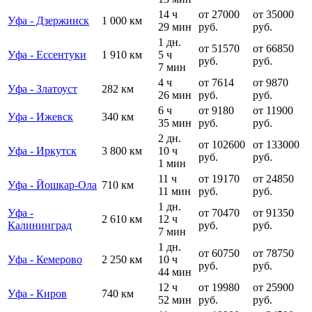
14 ч
от 27000
от 35000
Уфа - Дзержинск
1 000 км
29 мин
руб.
руб.
1 дн.
от 51570
от 66850
Уфа - Ессентуки
1 910 км
5 ч
руб.
руб.
7 мин
4 ч
от 7614
от 9870
Уфа - Златоуст
282 км
26 мин
руб.
руб.
6 ч
от 9180
от 11900
Уфа - Ижевск
340 км
35 мин
руб.
руб.
2 дн.
от 102600
от 133000
Уфа - Иркутск
3 800 км
10 ч
руб.
руб.
1 мин
11 ч
от 19170
от 24850
Уфа - Йошкар-Ола
710 км
11 мин
руб.
руб.
1 дн.
Уфа -
от 70470
от 91350
2 610 км
12 ч
Калининград
руб.
руб.
7 мин
1 дн.
от 60750
от 78750
Уфа - Кемерово
2 250 км
10 ч
руб.
руб.
44 мин
12 ч
от 19980
от 25900
Уфа - Киров
740 км
52 мин
руб.
руб.