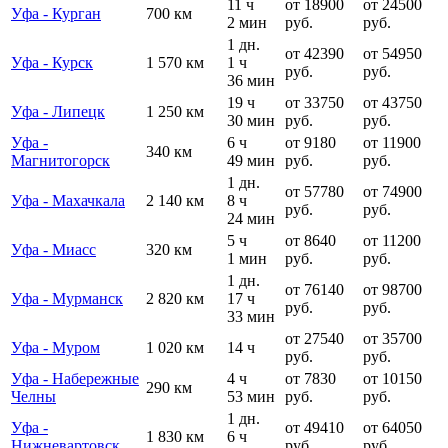
11 ч
от 18900
от 24500
Уфа - Курган
700 км
2 мин
руб.
руб.
1 дн.
от 42390
от 54950
Уфа - Курск
1 570 км
1 ч
руб.
руб.
36 мин
19 ч
от 33750
от 43750
Уфа - Липецк
1 250 км
30 мин
руб.
руб.
Уфа -
6 ч
от 9180
от 11900
340 км
Магнитогорск
49 мин
руб.
руб.
1 дн.
от 57780
от 74900
Уфа - Махачкала
2 140 км
8 ч
руб.
руб.
24 мин
5 ч
от 8640
от 11200
Уфа - Миасс
320 км
1 мин
руб.
руб.
1 дн.
от 76140
от 98700
Уфа - Мурманск
2 820 км
17 ч
руб.
руб.
33 мин
от 27540
от 35700
Уфа - Муром
1 020 км
14 ч
руб.
руб.
Уфа - Набережные
4 ч
от 7830
от 10150
290 км
Челны
53 мин
руб.
руб.
1 дн.
Уфа -
от 49410
от 64050
1 830 км
6 ч
Нижневартовск
руб.
руб.