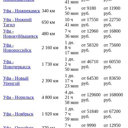
41 мин
5 ч
от 9180
от 11900
Уфа - Нижнекамск
340 км
50 мин
руб.
руб.
Уфа - Нижний
10 ч
от 17550
от 22750
650 км
Тагил
41 мин
руб.
руб.
Уфа -
7 ч
от 12960
от 16800
480 км
Новокуйбышевск
36 мин
руб.
руб.
1 дн.
Уфа -
от 58320
от 75600
2 160 км
8 ч
Новороссийск
руб.
руб.
17 мин
1 дн.
Уфа -
от 46710
от 60550
1 730 км
2 ч
Новочеркасск
руб.
руб.
50 мин
1 дн.
Уфа - Новый
от 64530
от 83650
2 390 км
17 ч
Уренгой
руб.
руб.
23 мин
4 дн.
от 129600
от 168000
Уфа - Норильск
4 800 км
21 ч
руб.
руб.
58 мин
1 дн.
от 51840
от 67200
Уфа - Ноябрьск
1 920 км
7 ч
руб.
руб.
59 мин
7 ч
от 9990
от 12950
Уфа - Оренбург
370 км