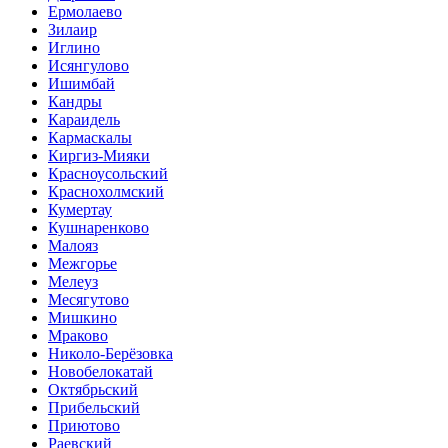
Ермолаево
Зилаир
Иглино
Исянгулово
Ишимбай
Кандры
Караидель
Кармаскалы
Киргиз-Мияки
Красноусольский
Краснохолмский
Кумертау
Кушнаренково
Малояз
Межгорье
Мелеуз
Месягутово
Мишкино
Мраково
Николо-Берёзовка
Новобелокатай
Октябрьский
Прибельский
Приютово
Раевский