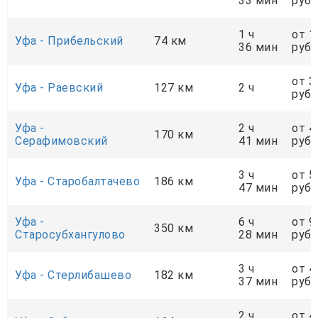
33 мин
руб.
1 ч
от 1
Уфа - Прибельский
74 км
36 мин
руб.
от 3
Уфа - Раевский
127 км
2 ч
руб.
Уфа -
2 ч
от 4
170 км
Серафимовский
41 мин
руб.
3 ч
от 5
Уфа - Старобалтачево
186 км
47 мин
руб.
Уфа -
6 ч
от 9
350 км
Старосубхангулово
28 мин
руб.
3 ч
от 4
Уфа - Стерлибашево
182 км
37 мин
руб.
2 ч
от 4