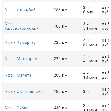
3 ч
от 4
Уфа - Ишимбай
153 км
8 мин
руб.
Уфа -
3 ч
от 5
186 км
Краснохолмский
54 мин
руб.
4 ч
от 6
Уфа - Кумертау
239 км
52 мин
руб.
4 ч
от 6
Уфа - Межгорье
225 км
41 мин
руб.
4 ч
от 5
Уфа - Мелеуз
208 км
18 мин
руб.
от 5
Уфа - Октябрьский
186 км
3 ч
руб.
8 ч
от 1
Уфа - Сибай
430 км
14 мин
руб.