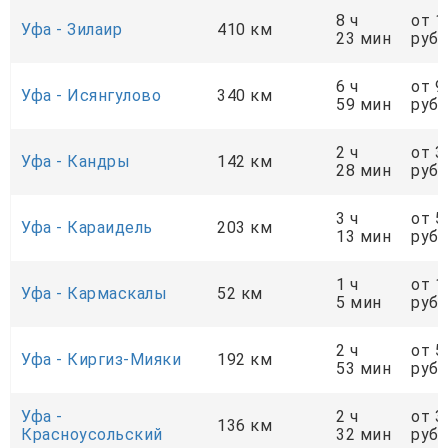
8 ч
от 1
Уфа - Зилаир
410 км
23 мин
руб.
6 ч
от 9
Уфа - Исянгулово
340 км
59 мин
руб.
2 ч
от 3
Уфа - Кандры
142 км
28 мин
руб.
3 ч
от 5
Уфа - Караидель
203 км
13 мин
руб.
1 ч
от 1
Уфа - Кармаскалы
52 км
5 мин
руб.
2 ч
от 5
Уфа - Киргиз-Мияки
192 км
53 мин
руб.
Уфа -
2 ч
от 3
136 км
Красноусольский
32 мин
руб.