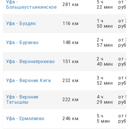
Уфа -
5 ч
от 7
281 км
Большеустьикинское
22 мин
руб.
1 ч
от 3
Уфа - Буздяк
116 км
50 мин
руб.
2 ч
от 3
Уфа - Бураево
148 км
57 мин
руб.
2 ч
от 4
Уфа - Верхнеяркеево
151 км
40 мин
руб.
3 ч
от 6
Уфа - Верхние Киги
232 км
52 мин
руб.
Уфа - Верхние
4 ч
от 5
222 км
Татышлы
29 мин
руб.
5 ч
от 6
Уфа - Ермолаево
246 км
5 мин
руб.