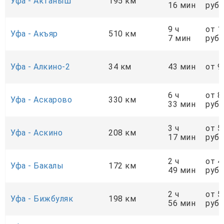
Уфа - Актаныш
195 км
16 мин
руб.
9 ч
от 1
Уфа - Акъяр
510 км
7 мин
руб.
Уфа - Алкино-2
34 км
43 мин
от 9
6 ч
от 8
Уфа - Аскарово
330 км
33 мин
руб.
3 ч
от 5
Уфа - Аскино
208 км
17 мин
руб.
2 ч
от 4
Уфа - Бакалы
172 км
49 мин
руб.
2 ч
от 5
Уфа - Бижбуляк
198 км
56 мин
руб.