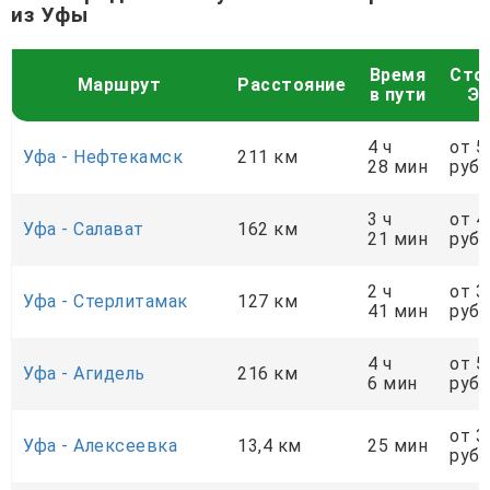
из Уфы
Время
Сто
Маршрут
Расстояние
в пути
Эк
4 ч
от 5
Уфа - Нефтекамск
211 км
28 мин
руб.
3 ч
от 4
Уфа - Салават
162 км
21 мин
руб.
2 ч
от 3
Уфа - Стерлитамак
127 км
41 мин
руб.
4 ч
от 5
Уфа - Агидель
216 км
6 мин
руб.
от 3
Уфа - Алексеевка
13,4 км
25 мин
руб.