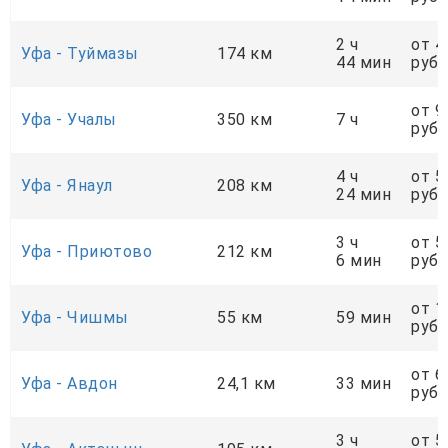
2 ч
от 4
Уфа - Туймазы
174 км
44 мин
руб.
от 9
Уфа - Учалы
350 км
7 ч
руб.
4 ч
от 5
Уфа - Янаул
208 км
24 мин
руб.
3 ч
от 5
Уфа - Приютово
212 км
6 мин
руб.
от 1
Уфа - Чишмы
55 км
59 мин
руб.
от 6
Уфа - Авдон
24,1 км
33 мин
руб.
3 ч
от 5