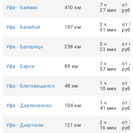
7 ч
от 1
Уфа - Баймак
410 км
27 мин
руб.
2 ч
от 5
Уфа - Белебей
197 км
51 мин
руб.
5 ч
от 6
Уфа - Белорецк
258 км
23 мин
руб.
1 ч
от 2
Уфа - Бирск
99 км
57 мин
руб.
1 ч
от 1
Уфа - Благовещенск
48 км
10 мин
руб.
1 ч
от 2
Уфа - Давлеканово
104 км
41 мин
руб.
2 ч
от 3
Уфа - Дюртюли
121 км
16 мин
руб.