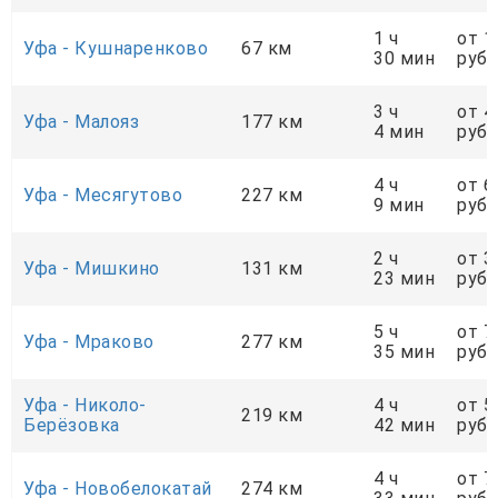
1 ч
от 1
Уфа - Кушнаренково
67 км
30 мин
руб.
3 ч
от 4
Уфа - Малояз
177 км
4 мин
руб.
4 ч
от 6
Уфа - Месягутово
227 км
9 мин
руб.
2 ч
от 3
Уфа - Мишкино
131 км
23 мин
руб.
5 ч
от 7
Уфа - Мраково
277 км
35 мин
руб.
Уфа - Николо-
4 ч
от 5
219 км
Берёзовка
42 мин
руб.
4 ч
от 7
Уфа - Новобелокатай
274 км