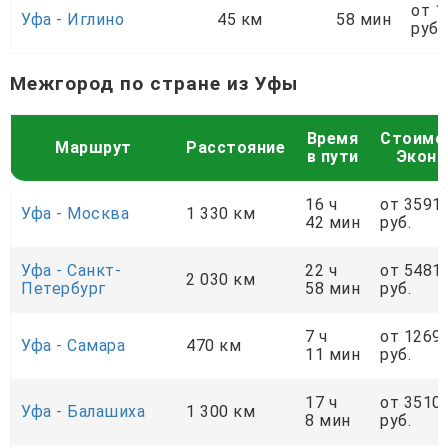
от 1
Уфа - Иглино
45 км
58 мин
руб.
Межгород по стране из Уфы
Время
Стоимо
Маршрут
Расстояние
в пути
Экон
16 ч
от 3591
Уфа - Москва
1 330 км
42 мин
руб.
Уфа - Санкт-
22 ч
от 5481
2 030 км
Петербург
58 мин
руб.
7 ч
от 1269
Уфа - Самара
470 км
11 мин
руб.
17 ч
от 3510
Уфа - Балашиха
1 300 км
8 мин
руб.