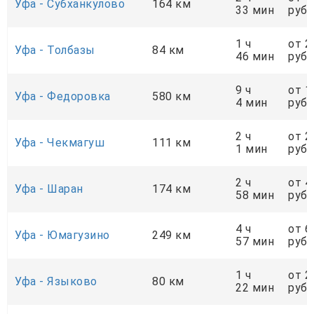
Уфа - Субханкулово
164 км
33 мин
руб.
1 ч
от 2
Уфа - Толбазы
84 км
46 мин
руб.
9 ч
от 1
Уфа - Федоровка
580 км
4 мин
руб.
2 ч
от 2
Уфа - Чекмагуш
111 км
1 мин
руб.
2 ч
от 4
Уфа - Шаран
174 км
58 мин
руб.
4 ч
от 6
Уфа - Юмагузино
249 км
57 мин
руб.
1 ч
от 2
Уфа - Языково
80 км
22 мин
руб.