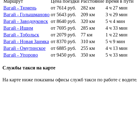
Маршрут
Цена поездки
Расстояние
Время в пути
Вагай - Тюмень
от 7614 руб.
282 км
4 ч 27 мин
Вагай - Голышманово
от 5643 руб.
209 км
3 ч 29 мин
Вагай - Заводоуковск
от 8640 руб.
320 км
5 ч 4 мин
Вагай - Ишим
от 7695 руб.
285 км
4 ч 33 мин
Вагай - Тобольск
от 2079 руб.
77 км
1 ч 22 мин
Вагай - Новая Заимка
от 8370 руб.
310 км
5 ч 9 мин
Вагай - Омутинское
от 6885 руб.
255 км
4 ч 13 мин
Вагай - Упорово
от 9450 руб.
350 км
5 ч 33 мин
Службы такси на карте
На карте ниже показаны офисы служб такси по работе с водите