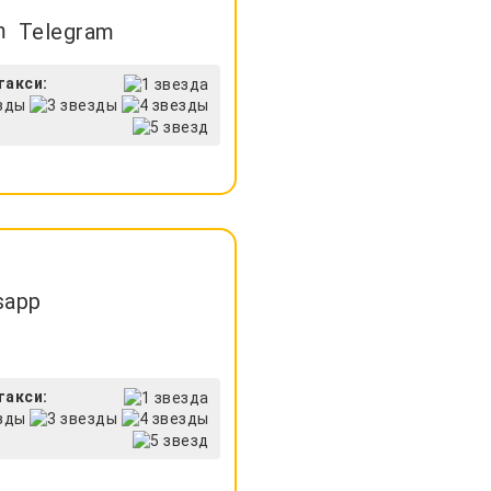
Telegram
такси:
sapp
такси: