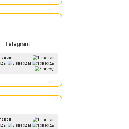
Telegram
такси:
такси: