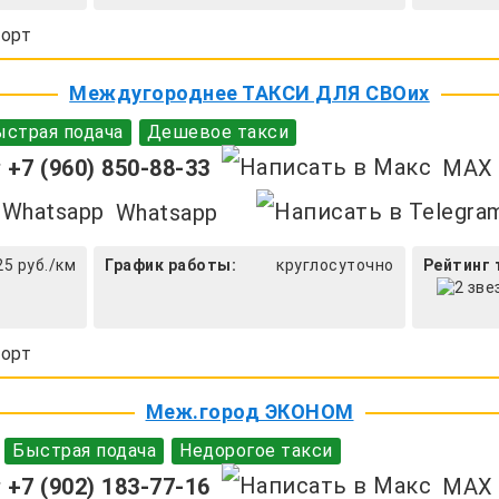
орт
Междугороднее ТАКСИ ДЛЯ СВОих
страя подача
Дешевое такси
+7 (960) 850-88-33
MAX
Whatsapp
25 руб./км
График работы:
круглосуточно
Рейтинг 
орт
Меж.город ЭКОНОМ
Быстрая подача
Недорогое такси
+7 (902) 183-77-16
MAX