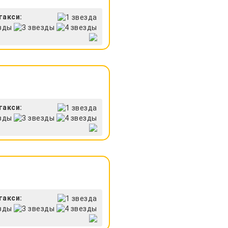
такси:
такси:
такси: