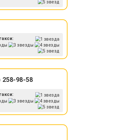
такси:
 258-98-58
такси: