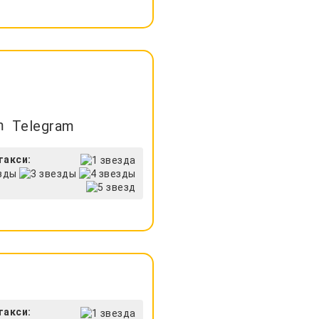
Telegram
такси:
такси: