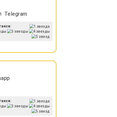
Telegram
такси:
sapp
такси: