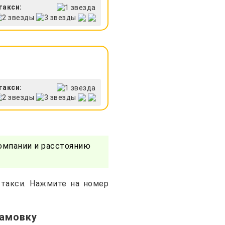
такси:
такси:
омпании и расстоянию
 такси. Нажмите на номер
дамовку