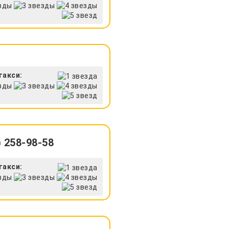
такси:
 258-98-58
такси: