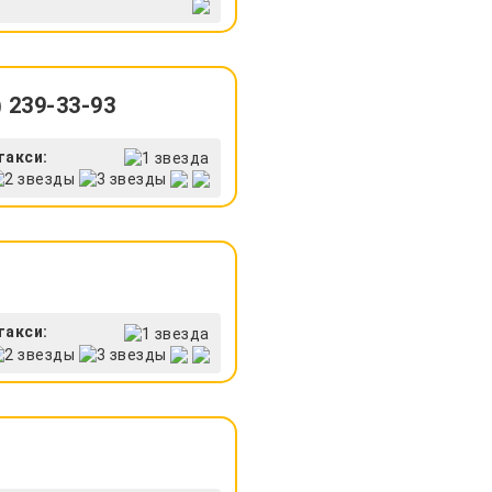
 239-33-93
такси:
такси: