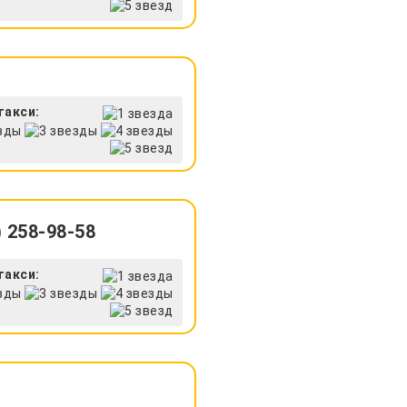
такси:
 258-98-58
такси: