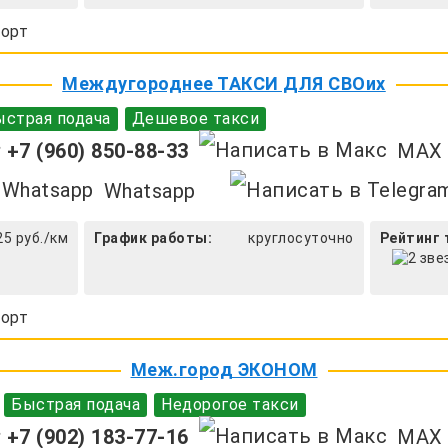
орт
Междугороднее ТАКСИ ДЛЯ СВОих
страя подача
Дешевое такси
+7 (960) 850-88-33
MAX
Whatsapp
25 руб./км
График работы:
круглосуточно
Рейтинг 
орт
Меж.город ЭКОНОМ
Быстрая подача
Недорогое такси
+7 (902) 183-77-16
MAX