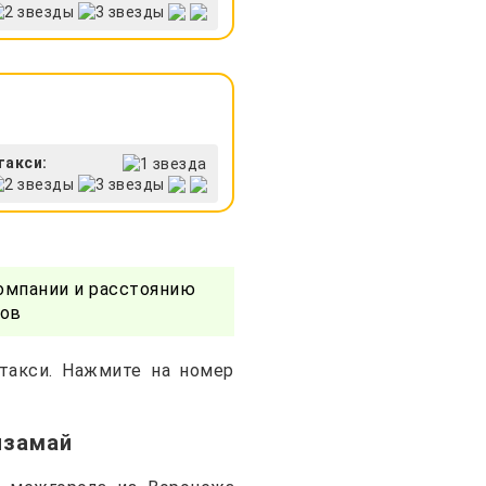
такси:
омпании и расстоянию
ров
 такси. Нажмите на номер
лзамай