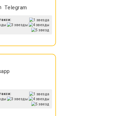
Telegram
такси:
sapp
такси: