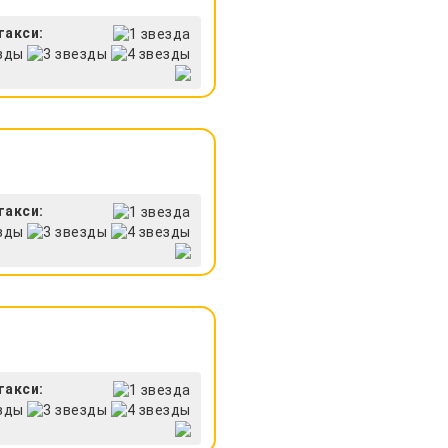
такси:
такси:
такси: