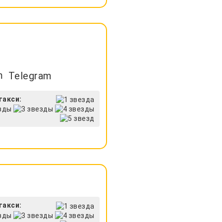
Telegram
такси:
такси: