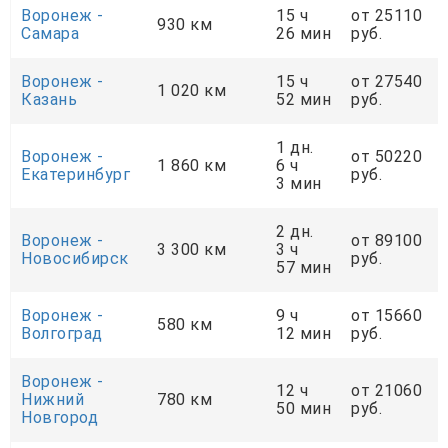
Воронеж -
15 ч
от 25110
930 км
Самара
26 мин
руб.
Воронеж -
15 ч
от 27540
1 020 км
Казань
52 мин
руб.
1 дн.
Воронеж -
от 50220
1 860 км
6 ч
Екатеринбург
руб.
3 мин
2 дн.
Воронеж -
от 89100
3 300 км
3 ч
Новосибирск
руб.
57 мин
Воронеж -
9 ч
от 15660
580 км
Волгоград
12 мин
руб.
Воронеж -
12 ч
от 21060
Нижний
780 км
50 мин
руб.
Новгород