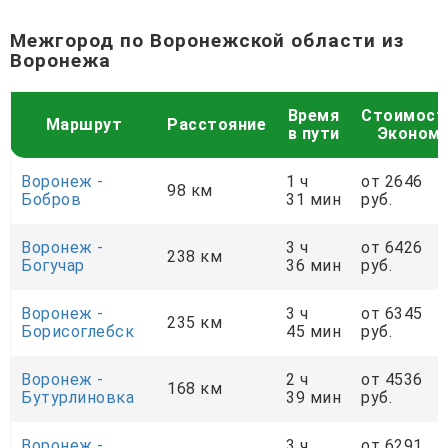
Межгород по Воронежской области из
Воронежа
Время
Стоимост
Маршрут
Расстояние
в пути
Эконом
Воронеж -
1 ч
от 2646
98 км
Бобров
31 мин
руб.
Воронеж -
3 ч
от 6426
238 км
Богучар
36 мин
руб.
Воронеж -
3 ч
от 6345
235 км
Борисоглебск
45 мин
руб.
Воронеж -
2 ч
от 4536
168 км
Бутурлиновка
39 мин
руб.
Воронеж -
3 ч
от 6291