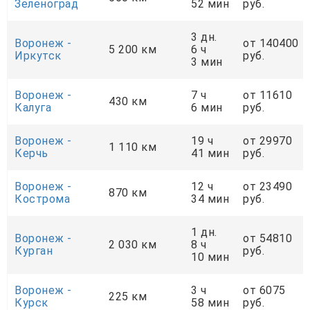
Зеленоград
52 мин
руб.
3 дн.
Воронеж -
от 140400
5 200 км
6 ч
Иркутск
руб.
3 мин
Воронеж -
7 ч
от 11610
430 км
Калуга
6 мин
руб.
Воронеж -
19 ч
от 29970
1 110 км
Керчь
41 мин
руб.
Воронеж -
12 ч
от 23490
870 км
Кострома
34 мин
руб.
1 дн.
Воронеж -
от 54810
2 030 км
8 ч
Курган
руб.
10 мин
Воронеж -
3 ч
от 6075
225 км
Курск
58 мин
руб.