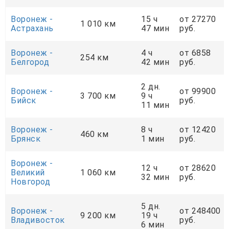
Воронеж -
15 ч
от 27270
1 010 км
Астрахань
47 мин
руб.
Воронеж -
4 ч
от 6858
254 км
Белгород
42 мин
руб.
2 дн.
Воронеж -
от 99900
3 700 км
9 ч
Бийск
руб.
11 мин
Воронеж -
8 ч
от 12420
460 км
Брянск
1 мин
руб.
Воронеж -
12 ч
от 28620
Великий
1 060 км
32 мин
руб.
Новгород
5 дн.
Воронеж -
от 248400
9 200 км
19 ч
Владивосток
руб.
6 мин