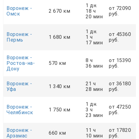
1 дн.
Воронеж -
от 72090
2 670 км
18 ч
Омск
руб.
20 мин
1 дн.
Воронеж -
от 45360
1 680 км
1 ч
Пермь
руб.
17 мин
Воронеж -
8 ч
от 15390
Ростов-на-
570 км
36 мин
руб.
Дону
Воронеж -
21 ч
от 36180
1 340 км
Уфа
28 мин
руб.
1 дн.
Воронеж -
от 47250
1 750 км
3 ч
Челябинск
руб.
23 мин
Воронеж -
11 ч
от 17820
660 км
Арзамас
10 мин
руб.