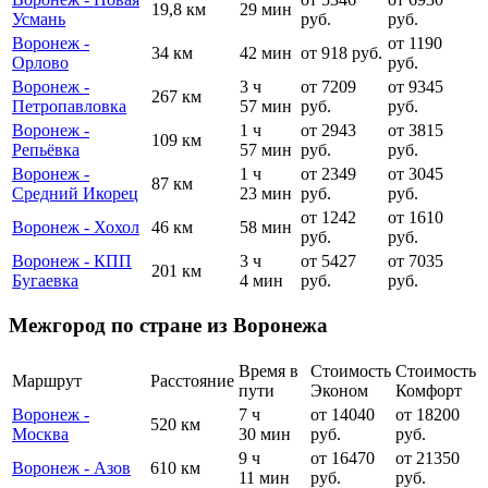
19,8 км
29 мин
Усмань
руб.
руб.
Воронеж -
от 1190
34 км
42 мин
от 918 руб.
Орлово
руб.
Воронеж -
3 ч
от 7209
от 9345
267 км
Петропавловка
57 мин
руб.
руб.
Воронеж -
1 ч
от 2943
от 3815
109 км
Репьёвка
57 мин
руб.
руб.
Воронеж -
1 ч
от 2349
от 3045
87 км
Средний Икорец
23 мин
руб.
руб.
от 1242
от 1610
Воронеж - Хохол
46 км
58 мин
руб.
руб.
Воронеж - КПП
3 ч
от 5427
от 7035
201 км
Бугаевка
4 мин
руб.
руб.
Межгород по стране из Воронежа
Время в
Стоимость
Стоимость
Маршрут
Расстояние
пути
Эконом
Комфорт
Воронеж -
7 ч
от 14040
от 18200
520 км
Москва
30 мин
руб.
руб.
9 ч
от 16470
от 21350
Воронеж - Азов
610 км
11 мин
руб.
руб.