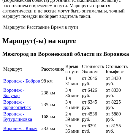
(Воронежская область) до Анивы (Сахалинская область) с
расстоянием и временем в пути. Маршруты строятся
автоматически и не всегда могут быть оптимальны, точный
маршрут поездки выбирает водитель такси.
Маршруты
Расстояние
Время в пути
Маршрут(-ы) на карте
Межгород по Воронежской области из Воронежа
Время
Стоимость
Стоимость
Маршрут
Расстояние
в пути
Эконом
Комфорт
1 ч
от 2646
от 3430
Воронеж - Бобров
98 км
31 мин
руб.
руб.
Воронеж -
3 ч
от 6426
от 8330
238 км
Богучар
36 мин
руб.
руб.
Воронеж -
3 ч
от 6345
от 8225
235 км
Борисоглебск
45 мин
руб.
руб.
Воронеж -
2 ч
от 4536
от 5880
168 км
Бутурлиновка
39 мин
руб.
руб.
3 ч
от 6291
от 8155
Воронеж - Калач
233 км
35 мин
руб.
руб.