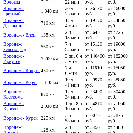
Вологда
22 мин
руб.
руб.
Воронеж -
20 ч
от 36180
от 46900
1 340 км
Грозный
23 мин
руб.
руб.
Воронеж -
12 ч
от 19170
от 24850
710 км
Дзержинск
4 мин
руб.
руб.
2 ч
от 3645
от 4725
Воронеж - Елец
135 км
18 мин
руб.
руб.
Воронеж -
7 ч
от 15120
от 19600
560 км
Зеленоград
52 мин
руб.
руб.
Воронеж -
3 дн. 6 ч
от 140400
от 182000
5 200 км
Иркутск
3 мин
руб.
руб.
7 ч
от 11610
от 15050
Воронеж - Калуга
430 км
6 мин
руб.
руб.
19 ч
от 29970
от 38850
Воронеж - Керчь
1 110 км
41 мин
руб.
руб.
Воронеж -
12 ч
от 23490
от 30450
870 км
Кострома
34 мин
руб.
руб.
Воронеж -
1 дн. 8 ч
от 54810
от 71050
2 030 км
Курган
10 мин
руб.
руб.
3 ч
от 6075
от 7875
Воронеж - Курск
225 км
58 мин
руб.
руб.
Воронеж -
2 ч
от 3456
от 4480
128 км
Липецк
16 мин
руб.
руб.