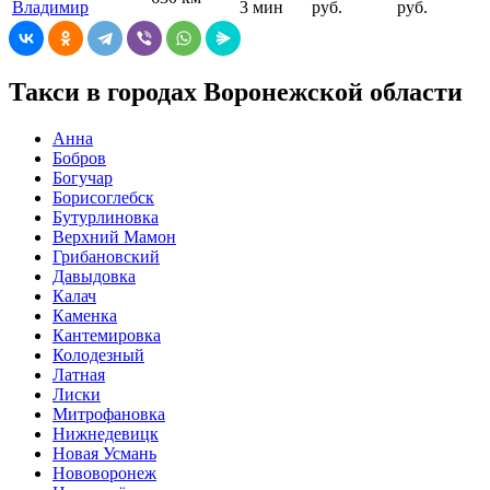
Владимир
3 мин
руб.
руб.
Такси в городах Воронежской области
Анна
Бобров
Богучар
Борисоглебск
Бутурлиновка
Верхний Мамон
Грибановский
Давыдовка
Калач
Каменка
Кантемировка
Колодезный
Латная
Лиски
Митрофановка
Нижнедевицк
Новая Усмань
Нововоронеж