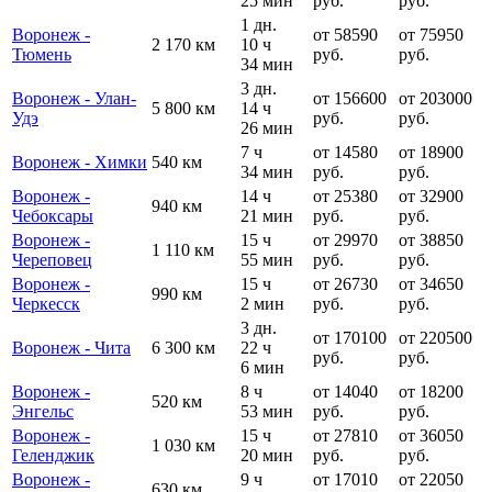
25 мин
руб.
руб.
1 дн.
Воронеж -
от 58590
от 75950
2 170 км
10 ч
Тюмень
руб.
руб.
34 мин
3 дн.
Воронеж - Улан-
от 156600
от 203000
5 800 км
14 ч
Удэ
руб.
руб.
26 мин
7 ч
от 14580
от 18900
Воронеж - Химки
540 км
34 мин
руб.
руб.
Воронеж -
14 ч
от 25380
от 32900
940 км
Чебоксары
21 мин
руб.
руб.
Воронеж -
15 ч
от 29970
от 38850
1 110 км
Череповец
55 мин
руб.
руб.
Воронеж -
15 ч
от 26730
от 34650
990 км
Черкесск
2 мин
руб.
руб.
3 дн.
от 170100
от 220500
Воронеж - Чита
6 300 км
22 ч
руб.
руб.
6 мин
Воронеж -
8 ч
от 14040
от 18200
520 км
Энгельс
53 мин
руб.
руб.
Воронеж -
15 ч
от 27810
от 36050
1 030 км
Геленджик
20 мин
руб.
руб.
Воронеж -
9 ч
от 17010
от 22050
630 км