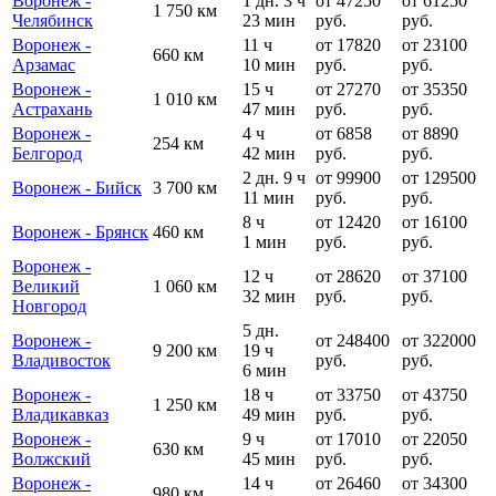
Воронеж -
1 дн. 3 ч
от 47250
от 61250
1 750 км
Челябинск
23 мин
руб.
руб.
Воронеж -
11 ч
от 17820
от 23100
660 км
Арзамас
10 мин
руб.
руб.
Воронеж -
15 ч
от 27270
от 35350
1 010 км
Астрахань
47 мин
руб.
руб.
Воронеж -
4 ч
от 6858
от 8890
254 км
Белгород
42 мин
руб.
руб.
2 дн. 9 ч
от 99900
от 129500
Воронеж - Бийск
3 700 км
11 мин
руб.
руб.
8 ч
от 12420
от 16100
Воронеж - Брянск
460 км
1 мин
руб.
руб.
Воронеж -
12 ч
от 28620
от 37100
Великий
1 060 км
32 мин
руб.
руб.
Новгород
5 дн.
Воронеж -
от 248400
от 322000
9 200 км
19 ч
Владивосток
руб.
руб.
6 мин
Воронеж -
18 ч
от 33750
от 43750
1 250 км
Владикавказ
49 мин
руб.
руб.
Воронеж -
9 ч
от 17010
от 22050
630 км
Волжский
45 мин
руб.
руб.
Воронеж -
14 ч
от 26460
от 34300
980 км