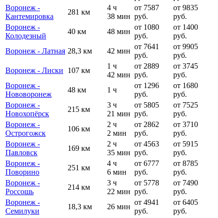
Воронеж -
4 ч
от 7587
от 9835
281 км
Кантемировка
38 мин
руб.
руб.
Воронеж -
от 1080
от 1400
40 км
48 мин
Колодезный
руб.
руб.
от 7641
от 9905
Воронеж - Латная
28,3 км
42 мин
руб.
руб.
1 ч
от 2889
от 3745
Воронеж - Лиски
107 км
42 мин
руб.
руб.
Воронеж -
от 1296
от 1680
48 км
1 ч
Нововоронеж
руб.
руб.
Воронеж -
3 ч
от 5805
от 7525
215 км
Новохопёрск
21 мин
руб.
руб.
Воронеж -
2 ч
от 2862
от 3710
106 км
Острогожск
2 мин
руб.
руб.
Воронеж -
2 ч
от 4563
от 5915
169 км
Павловск
35 мин
руб.
руб.
Воронеж -
4 ч
от 6777
от 8785
251 км
Поворино
6 мин
руб.
руб.
Воронеж -
3 ч
от 5778
от 7490
214 км
Россошь
22 мин
руб.
руб.
Воронеж -
от 4941
от 6405
18,3 км
26 мин
Семилуки
руб.
руб.