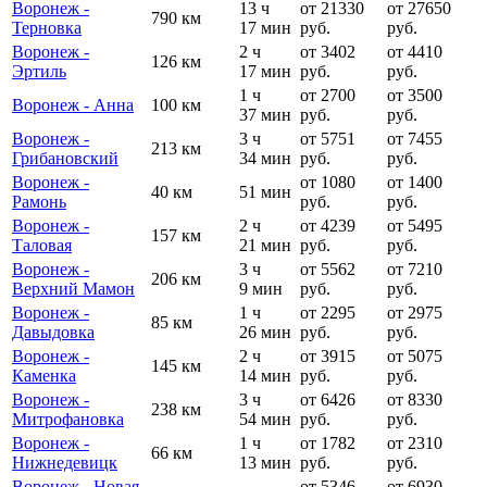
Воронеж -
13 ч
от 21330
от 27650
790 км
Терновка
17 мин
руб.
руб.
Воронеж -
2 ч
от 3402
от 4410
126 км
Эртиль
17 мин
руб.
руб.
1 ч
от 2700
от 3500
Воронеж - Анна
100 км
37 мин
руб.
руб.
Воронеж -
3 ч
от 5751
от 7455
213 км
Грибановский
34 мин
руб.
руб.
Воронеж -
от 1080
от 1400
40 км
51 мин
Рамонь
руб.
руб.
Воронеж -
2 ч
от 4239
от 5495
157 км
Таловая
21 мин
руб.
руб.
Воронеж -
3 ч
от 5562
от 7210
206 км
Верхний Мамон
9 мин
руб.
руб.
Воронеж -
1 ч
от 2295
от 2975
85 км
Давыдовка
26 мин
руб.
руб.
Воронеж -
2 ч
от 3915
от 5075
145 км
Каменка
14 мин
руб.
руб.
Воронеж -
3 ч
от 6426
от 8330
238 км
Митрофановка
54 мин
руб.
руб.
Воронеж -
1 ч
от 1782
от 2310
66 км
Нижнедевицк
13 мин
руб.
руб.
Воронеж - Новая
от 5346
от 6930