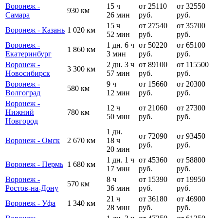
Воронеж -
15 ч
от 25110
от 32550
930 км
Самара
26 мин
руб.
руб.
15 ч
от 27540
от 35700
Воронеж - Казань
1 020 км
52 мин
руб.
руб.
Воронеж -
1 дн. 6 ч
от 50220
от 65100
1 860 км
Екатеринбург
3 мин
руб.
руб.
Воронеж -
2 дн. 3 ч
от 89100
от 115500
3 300 км
Новосибирск
57 мин
руб.
руб.
Воронеж -
9 ч
от 15660
от 20300
580 км
Волгоград
12 мин
руб.
руб.
Воронеж -
12 ч
от 21060
от 27300
Нижний
780 км
50 мин
руб.
руб.
Новгород
1 дн.
от 72090
от 93450
Воронеж - Омск
2 670 км
18 ч
руб.
руб.
20 мин
1 дн. 1 ч
от 45360
от 58800
Воронеж - Пермь
1 680 км
17 мин
руб.
руб.
Воронеж -
8 ч
от 15390
от 19950
570 км
Ростов-на-Дону
36 мин
руб.
руб.
21 ч
от 36180
от 46900
Воронеж - Уфа
1 340 км
28 мин
руб.
руб.