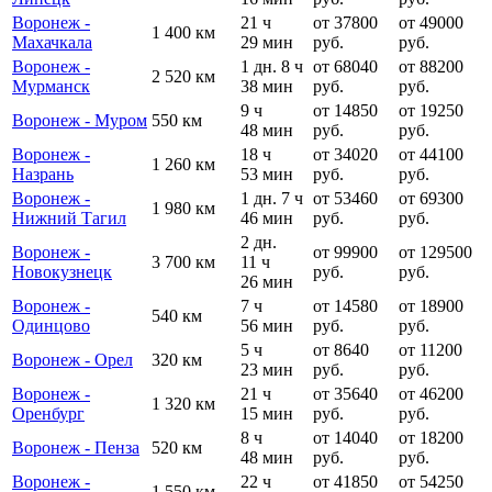
Воронеж -
21 ч
от 37800
от 49000
1 400 км
Махачкала
29 мин
руб.
руб.
Воронеж -
1 дн. 8 ч
от 68040
от 88200
2 520 км
Мурманск
38 мин
руб.
руб.
9 ч
от 14850
от 19250
Воронеж - Муром
550 км
48 мин
руб.
руб.
Воронеж -
18 ч
от 34020
от 44100
1 260 км
Назрань
53 мин
руб.
руб.
Воронеж -
1 дн. 7 ч
от 53460
от 69300
1 980 км
Нижний Тагил
46 мин
руб.
руб.
2 дн.
Воронеж -
от 99900
от 129500
3 700 км
11 ч
Новокузнецк
руб.
руб.
26 мин
Воронеж -
7 ч
от 14580
от 18900
540 км
Одинцово
56 мин
руб.
руб.
5 ч
от 8640
от 11200
Воронеж - Орел
320 км
23 мин
руб.
руб.
Воронеж -
21 ч
от 35640
от 46200
1 320 км
Оренбург
15 мин
руб.
руб.
8 ч
от 14040
от 18200
Воронеж - Пенза
520 км
48 мин
руб.
руб.
Воронеж -
22 ч
от 41850
от 54250
1 550 км