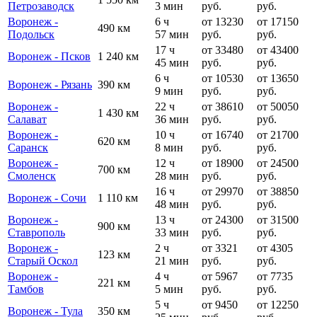
Петрозаводск
3 мин
руб.
руб.
Воронеж -
6 ч
от 13230
от 17150
490 км
Подольск
57 мин
руб.
руб.
17 ч
от 33480
от 43400
Воронеж - Псков
1 240 км
45 мин
руб.
руб.
6 ч
от 10530
от 13650
Воронеж - Рязань
390 км
9 мин
руб.
руб.
Воронеж -
22 ч
от 38610
от 50050
1 430 км
Салават
36 мин
руб.
руб.
Воронеж -
10 ч
от 16740
от 21700
620 км
Саранск
8 мин
руб.
руб.
Воронеж -
12 ч
от 18900
от 24500
700 км
Смоленск
28 мин
руб.
руб.
16 ч
от 29970
от 38850
Воронеж - Сочи
1 110 км
48 мин
руб.
руб.
Воронеж -
13 ч
от 24300
от 31500
900 км
Ставрополь
33 мин
руб.
руб.
Воронеж -
2 ч
от 3321
от 4305
123 км
Старый Оскол
21 мин
руб.
руб.
Воронеж -
4 ч
от 5967
от 7735
221 км
Тамбов
5 мин
руб.
руб.
5 ч
от 9450
от 12250
Воронеж - Тула
350 км