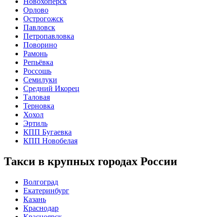
Новохопёрск
Орлово
Острогожск
Павловск
Петропавловка
Поворино
Рамонь
Репьёвка
Россошь
Семилуки
Средний Икорец
Таловая
Терновка
Хохол
Эртиль
КПП Бугаевка
КПП Новобелая
Такси в крупных городах России
Волгоград
Екатеринбург
Казань
Краснодар
Красноярск