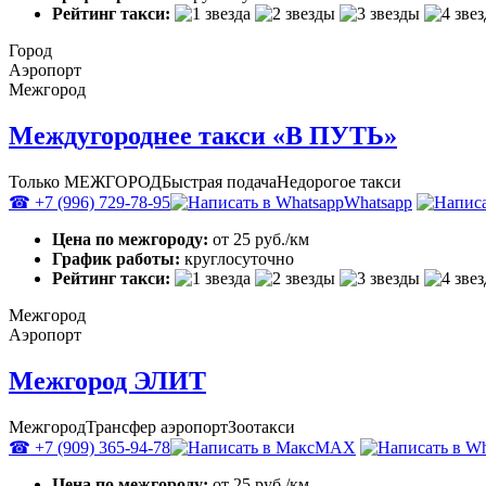
Рейтинг такси:
Город
Аэропорт
Межгород
Междугороднее такси «В ПУТЬ»
Только МЕЖГОРОД
Быстрая подача
Недорогое такси
☎ +7 (996) 729-78-95
Whatsapp
Цена по межгороду:
от 25 руб./км
График работы:
круглосуточно
Рейтинг такси:
Межгород
Аэропорт
Межгород ЭЛИТ
Межгород
Трансфер аэропорт
Зоотакси
☎ +7 (909) 365-94-78
MAX
Цена по межгороду:
от 25 руб./км