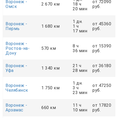
Воронеж -
от 72090
2 670 км
18 ч
Омск
руб.
20 мин
1 дн.
Воронеж -
от 45360
1 680 км
1 ч
Пермь
руб.
17 мин
Воронеж -
8 ч
от 15390
Ростов-на-
570 км
36 мин
руб.
Дону
Воронеж -
21 ч
от 36180
1 340 км
Уфа
28 мин
руб.
1 дн.
Воронеж -
от 47250
1 750 км
3 ч
Челябинск
руб.
23 мин
Воронеж -
11 ч
от 17820
660 км
Арзамас
10 мин
руб.