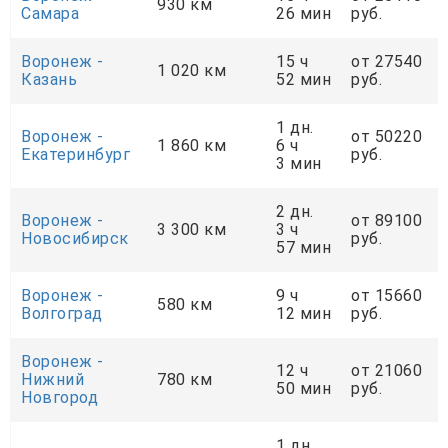
930 км
Самара
26 мин
руб.
Воронеж -
15 ч
от 27540
1 020 км
Казань
52 мин
руб.
1 дн.
Воронеж -
от 50220
1 860 км
6 ч
Екатеринбург
руб.
3 мин
2 дн.
Воронеж -
от 89100
3 300 км
3 ч
Новосибирск
руб.
57 мин
Воронеж -
9 ч
от 15660
580 км
Волгоград
12 мин
руб.
Воронеж -
12 ч
от 21060
Нижний
780 км
50 мин
руб.
Новгород
1 дн.