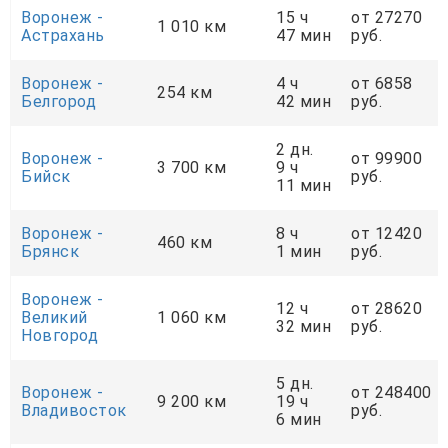
Воронеж -
15 ч
от 27270
1 010 км
Астрахань
47 мин
руб.
Воронеж -
4 ч
от 6858
254 км
Белгород
42 мин
руб.
2 дн.
Воронеж -
от 99900
3 700 км
9 ч
Бийск
руб.
11 мин
Воронеж -
8 ч
от 12420
460 км
Брянск
1 мин
руб.
Воронеж -
12 ч
от 28620
Великий
1 060 км
32 мин
руб.
Новгород
5 дн.
Воронеж -
от 248400
9 200 км
19 ч
Владивосток
руб.
6 мин