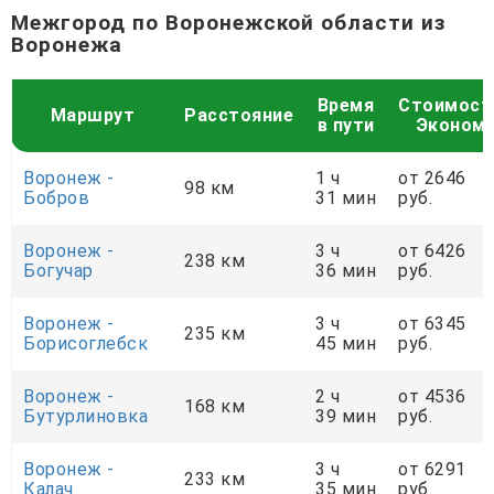
Межгород по Воронежской области из
Воронежа
Время
Стоимост
Маршрут
Расстояние
в пути
Эконом
Воронеж -
1 ч
от 2646
98 км
Бобров
31 мин
руб.
Воронеж -
3 ч
от 6426
238 км
Богучар
36 мин
руб.
Воронеж -
3 ч
от 6345
235 км
Борисоглебск
45 мин
руб.
Воронеж -
2 ч
от 4536
168 км
Бутурлиновка
39 мин
руб.
Воронеж -
3 ч
от 6291
233 км
Калач
35 мин
руб.