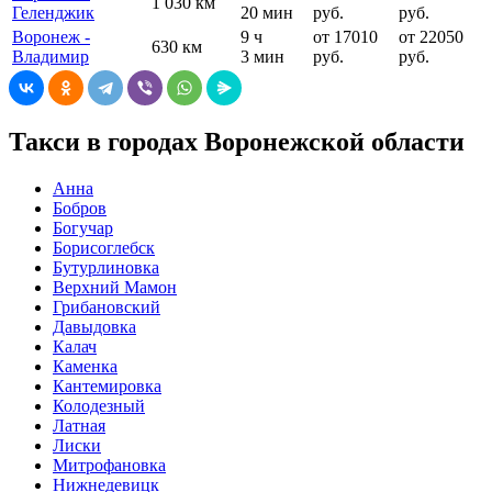
1 030 км
Геленджик
20 мин
руб.
руб.
Воронеж -
9 ч
от 17010
от 22050
630 км
Владимир
3 мин
руб.
руб.
Такси в городах Воронежской области
Анна
Бобров
Богучар
Борисоглебск
Бутурлиновка
Верхний Мамон
Грибановский
Давыдовка
Калач
Каменка
Кантемировка
Колодезный
Латная
Лиски
Митрофановка
Нижнедевицк