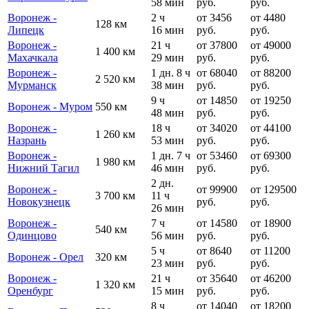
58 мин
руб.
руб.
Воронеж -
2 ч
от 3456
от 4480
128 км
Липецк
16 мин
руб.
руб.
Воронеж -
21 ч
от 37800
от 49000
1 400 км
Махачкала
29 мин
руб.
руб.
Воронеж -
1 дн. 8 ч
от 68040
от 88200
2 520 км
Мурманск
38 мин
руб.
руб.
9 ч
от 14850
от 19250
Воронеж - Муром
550 км
48 мин
руб.
руб.
Воронеж -
18 ч
от 34020
от 44100
1 260 км
Назрань
53 мин
руб.
руб.
Воронеж -
1 дн. 7 ч
от 53460
от 69300
1 980 км
Нижний Тагил
46 мин
руб.
руб.
2 дн.
Воронеж -
от 99900
от 129500
3 700 км
11 ч
Новокузнецк
руб.
руб.
26 мин
Воронеж -
7 ч
от 14580
от 18900
540 км
Одинцово
56 мин
руб.
руб.
5 ч
от 8640
от 11200
Воронеж - Орел
320 км
23 мин
руб.
руб.
Воронеж -
21 ч
от 35640
от 46200
1 320 км
Оренбург
15 мин
руб.
руб.
8 ч
от 14040
от 18200