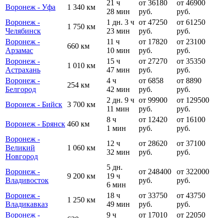
21 ч
от 36180
от 46900
Воронеж - Уфа
1 340 км
28 мин
руб.
руб.
Воронеж -
1 дн. 3 ч
от 47250
от 61250
1 750 км
Челябинск
23 мин
руб.
руб.
Воронеж -
11 ч
от 17820
от 23100
660 км
Арзамас
10 мин
руб.
руб.
Воронеж -
15 ч
от 27270
от 35350
1 010 км
Астрахань
47 мин
руб.
руб.
Воронеж -
4 ч
от 6858
от 8890
254 км
Белгород
42 мин
руб.
руб.
2 дн. 9 ч
от 99900
от 129500
Воронеж - Бийск
3 700 км
11 мин
руб.
руб.
8 ч
от 12420
от 16100
Воронеж - Брянск
460 км
1 мин
руб.
руб.
Воронеж -
12 ч
от 28620
от 37100
Великий
1 060 км
32 мин
руб.
руб.
Новгород
5 дн.
Воронеж -
от 248400
от 322000
9 200 км
19 ч
Владивосток
руб.
руб.
6 мин
Воронеж -
18 ч
от 33750
от 43750
1 250 км
Владикавказ
49 мин
руб.
руб.
Воронеж -
9 ч
от 17010
от 22050