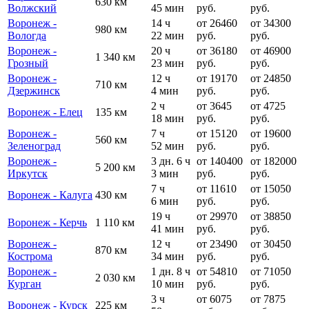
630 км
Волжский
45 мин
руб.
руб.
Воронеж -
14 ч
от 26460
от 34300
980 км
Вологда
22 мин
руб.
руб.
Воронеж -
20 ч
от 36180
от 46900
1 340 км
Грозный
23 мин
руб.
руб.
Воронеж -
12 ч
от 19170
от 24850
710 км
Дзержинск
4 мин
руб.
руб.
2 ч
от 3645
от 4725
Воронеж - Елец
135 км
18 мин
руб.
руб.
Воронеж -
7 ч
от 15120
от 19600
560 км
Зеленоград
52 мин
руб.
руб.
Воронеж -
3 дн. 6 ч
от 140400
от 182000
5 200 км
Иркутск
3 мин
руб.
руб.
7 ч
от 11610
от 15050
Воронеж - Калуга
430 км
6 мин
руб.
руб.
19 ч
от 29970
от 38850
Воронеж - Керчь
1 110 км
41 мин
руб.
руб.
Воронеж -
12 ч
от 23490
от 30450
870 км
Кострома
34 мин
руб.
руб.
Воронеж -
1 дн. 8 ч
от 54810
от 71050
2 030 км
Курган
10 мин
руб.
руб.
3 ч
от 6075
от 7875
Воронеж - Курск
225 км