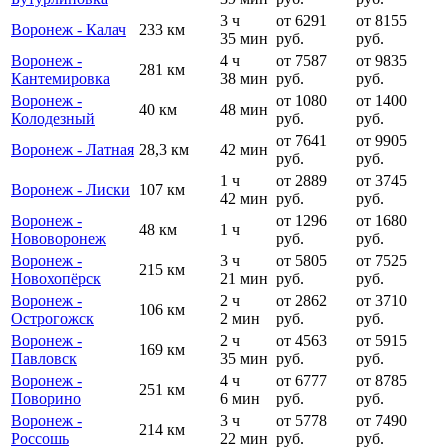
3 ч
от 6291
от 8155
Воронеж - Калач
233 км
35 мин
руб.
руб.
Воронеж -
4 ч
от 7587
от 9835
281 км
Кантемировка
38 мин
руб.
руб.
Воронеж -
от 1080
от 1400
40 км
48 мин
Колодезный
руб.
руб.
от 7641
от 9905
Воронеж - Латная
28,3 км
42 мин
руб.
руб.
1 ч
от 2889
от 3745
Воронеж - Лиски
107 км
42 мин
руб.
руб.
Воронеж -
от 1296
от 1680
48 км
1 ч
Нововоронеж
руб.
руб.
Воронеж -
3 ч
от 5805
от 7525
215 км
Новохопёрск
21 мин
руб.
руб.
Воронеж -
2 ч
от 2862
от 3710
106 км
Острогожск
2 мин
руб.
руб.
Воронеж -
2 ч
от 4563
от 5915
169 км
Павловск
35 мин
руб.
руб.
Воронеж -
4 ч
от 6777
от 8785
251 км
Поворино
6 мин
руб.
руб.
Воронеж -
3 ч
от 5778
от 7490
214 км
Россошь
22 мин
руб.
руб.