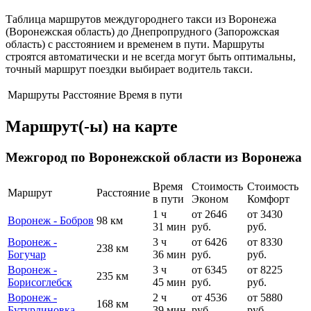
Таблица маршрутов междугороднего такси из Воронежа
(Воронежская область) до Днепропрудного (Запорожская
область) с расстоянием и временем в пути. Маршруты
строятся автоматически и не всегда могут быть оптимальны,
точный маршрут поездки выбирает водитель такси.
Маршруты
Расстояние
Время в пути
Маршрут(-ы) на карте
Межгород по Воронежской области из Воронежа
Время
Стоимость
Стоимость
Маршрут
Расстояние
в пути
Эконом
Комфорт
1 ч
от 2646
от 3430
Воронеж - Бобров
98 км
31 мин
руб.
руб.
Воронеж -
3 ч
от 6426
от 8330
238 км
Богучар
36 мин
руб.
руб.
Воронеж -
3 ч
от 6345
от 8225
235 км
Борисоглебск
45 мин
руб.
руб.
Воронеж -
2 ч
от 4536
от 5880
168 км
Бутурлиновка
39 мин
руб.
руб.