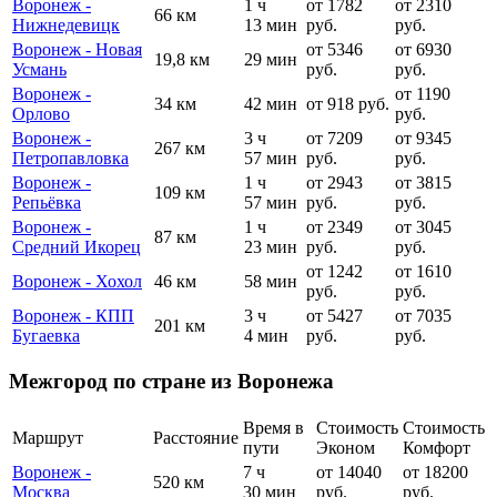
Воронеж -
1 ч
от 1782
от 2310
66 км
Нижнедевицк
13 мин
руб.
руб.
Воронеж - Новая
от 5346
от 6930
19,8 км
29 мин
Усмань
руб.
руб.
Воронеж -
от 1190
34 км
42 мин
от 918 руб.
Орлово
руб.
Воронеж -
3 ч
от 7209
от 9345
267 км
Петропавловка
57 мин
руб.
руб.
Воронеж -
1 ч
от 2943
от 3815
109 км
Репьёвка
57 мин
руб.
руб.
Воронеж -
1 ч
от 2349
от 3045
87 км
Средний Икорец
23 мин
руб.
руб.
от 1242
от 1610
Воронеж - Хохол
46 км
58 мин
руб.
руб.
Воронеж - КПП
3 ч
от 5427
от 7035
201 км
Бугаевка
4 мин
руб.
руб.
Межгород по стране из Воронежа
Время в
Стоимость
Стоимость
Маршрут
Расстояние
пути
Эконом
Комфорт
Воронеж -
7 ч
от 14040
от 18200
520 км
Москва
30 мин
руб.
руб.