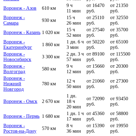
9 ч
от 16470
от 21350
Воронеж - Азов
610 км
11 мин
руб.
руб.
Воронеж -
15 ч
от 25110
от 32550
930 км
Самара
26 мин
руб.
руб.
15 ч
от 27540
от 35700
Воронеж - Казань
1 020 км
52 мин
руб.
руб.
Воронеж -
1 дн. 6 ч
от 50220
от 65100
1 860 км
Екатеринбург
3 мин
руб.
руб.
Воронеж -
2 дн. 3 ч
от 89100
от 115500
3 300 км
Новосибирск
57 мин
руб.
руб.
Воронеж -
9 ч
от 15660
от 20300
580 км
Волгоград
12 мин
руб.
руб.
Воронеж -
12 ч
от 21060
от 27300
Нижний
780 км
50 мин
руб.
руб.
Новгород
1 дн.
от 72090
от 93450
Воронеж - Омск
2 670 км
18 ч
руб.
руб.
20 мин
1 дн. 1 ч
от 45360
от 58800
Воронеж - Пермь
1 680 км
17 мин
руб.
руб.
Воронеж -
8 ч
от 15390
от 19950
570 км
Ростов-на-Дону
36 мин
руб.
руб.