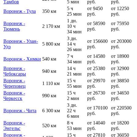
Тамбов
5 мин
руб.
руб.
5 ч
от 9450
от 12250
Воронеж - Тула
350 км
25 мин
руб.
руб.
1 дн.
Воронеж -
от 58590
от 75950
2 170 км
10 ч
Тюмень
руб.
руб.
34 мин
3 дн.
Воронеж - Улан-
от 156600
от 203000
5 800 км
14 ч
Удэ
руб.
руб.
26 мин
7 ч
от 14580
от 18900
Воронеж - Химки
540 км
34 мин
руб.
руб.
Воронеж -
14 ч
от 25380
от 32900
940 км
Чебоксары
21 мин
руб.
руб.
Воронеж -
15 ч
от 29970
от 38850
1 110 км
Череповец
55 мин
руб.
руб.
Воронеж -
15 ч
от 26730
от 34650
990 км
Черкесск
2 мин
руб.
руб.
3 дн.
от 170100
от 220500
Воронеж - Чита
6 300 км
22 ч
руб.
руб.
6 мин
Воронеж -
8 ч
от 14040
от 18200
520 км
Энгельс
53 мин
руб.
руб.
Воронеж -
15 ч
от 27810
от 36050