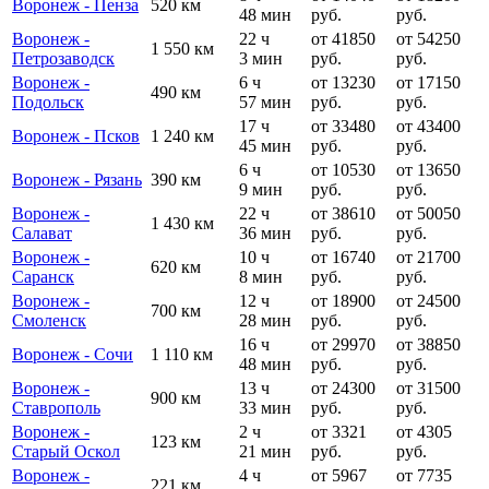
Воронеж - Пенза
520 км
48 мин
руб.
руб.
Воронеж -
22 ч
от 41850
от 54250
1 550 км
Петрозаводск
3 мин
руб.
руб.
Воронеж -
6 ч
от 13230
от 17150
490 км
Подольск
57 мин
руб.
руб.
17 ч
от 33480
от 43400
Воронеж - Псков
1 240 км
45 мин
руб.
руб.
6 ч
от 10530
от 13650
Воронеж - Рязань
390 км
9 мин
руб.
руб.
Воронеж -
22 ч
от 38610
от 50050
1 430 км
Салават
36 мин
руб.
руб.
Воронеж -
10 ч
от 16740
от 21700
620 км
Саранск
8 мин
руб.
руб.
Воронеж -
12 ч
от 18900
от 24500
700 км
Смоленск
28 мин
руб.
руб.
16 ч
от 29970
от 38850
Воронеж - Сочи
1 110 км
48 мин
руб.
руб.
Воронеж -
13 ч
от 24300
от 31500
900 км
Ставрополь
33 мин
руб.
руб.
Воронеж -
2 ч
от 3321
от 4305
123 км
Старый Оскол
21 мин
руб.
руб.
Воронеж -
4 ч
от 5967
от 7735
221 км