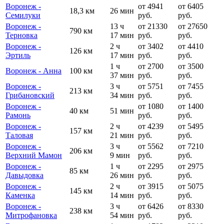
Воронеж -
от 4941
от 6405
18,3 км
26 мин
Семилуки
руб.
руб.
Воронеж -
13 ч
от 21330
от 27650
790 км
Терновка
17 мин
руб.
руб.
Воронеж -
2 ч
от 3402
от 4410
126 км
Эртиль
17 мин
руб.
руб.
1 ч
от 2700
от 3500
Воронеж - Анна
100 км
37 мин
руб.
руб.
Воронеж -
3 ч
от 5751
от 7455
213 км
Грибановский
34 мин
руб.
руб.
Воронеж -
от 1080
от 1400
40 км
51 мин
Рамонь
руб.
руб.
Воронеж -
2 ч
от 4239
от 5495
157 км
Таловая
21 мин
руб.
руб.
Воронеж -
3 ч
от 5562
от 7210
206 км
Верхний Мамон
9 мин
руб.
руб.
Воронеж -
1 ч
от 2295
от 2975
85 км
Давыдовка
26 мин
руб.
руб.
Воронеж -
2 ч
от 3915
от 5075
145 км
Каменка
14 мин
руб.
руб.
Воронеж -
3 ч
от 6426
от 8330
238 км
Митрофановка
54 мин
руб.
руб.