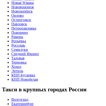
Новая Усмань
Нововоронеж
Новохопёрск
Орлово
Острогожск
Павловск
Петропавловка
Поворино
Рамонь
Репьёвка
Россошь
Семилуки
Средний Икорец
Таловая
Терновка
Хохол
Эртиль
КПП Бугаевка
КПП Новобелая
Такси в крупных городах России
Волгоград
Екатеринбург