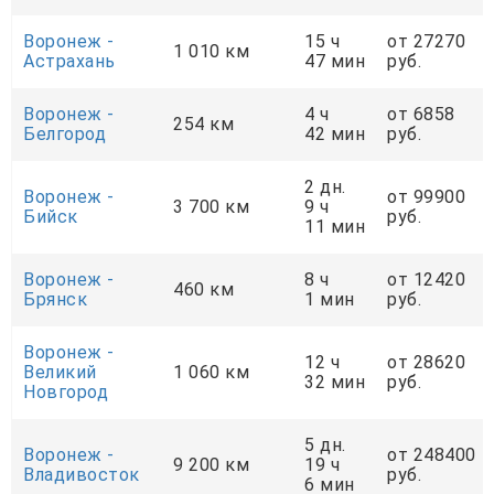
Воронеж -
15 ч
от 27270
1 010 км
Астрахань
47 мин
руб.
Воронеж -
4 ч
от 6858
254 км
Белгород
42 мин
руб.
2 дн.
Воронеж -
от 99900
3 700 км
9 ч
Бийск
руб.
11 мин
Воронеж -
8 ч
от 12420
460 км
Брянск
1 мин
руб.
Воронеж -
12 ч
от 28620
Великий
1 060 км
32 мин
руб.
Новгород
5 дн.
Воронеж -
от 248400
9 200 км
19 ч
Владивосток
руб.
6 мин