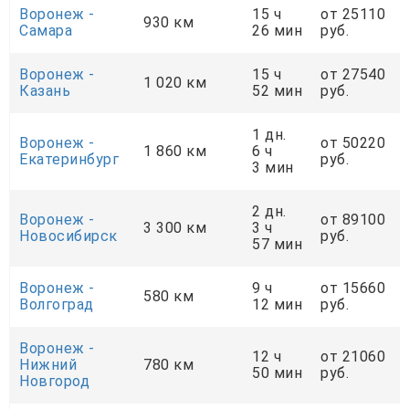
Воронеж -
15 ч
от 25110
930 км
Самара
26 мин
руб.
Воронеж -
15 ч
от 27540
1 020 км
Казань
52 мин
руб.
1 дн.
Воронеж -
от 50220
1 860 км
6 ч
Екатеринбург
руб.
3 мин
2 дн.
Воронеж -
от 89100
3 300 км
3 ч
Новосибирск
руб.
57 мин
Воронеж -
9 ч
от 15660
580 км
Волгоград
12 мин
руб.
Воронеж -
12 ч
от 21060
Нижний
780 км
50 мин
руб.
Новгород