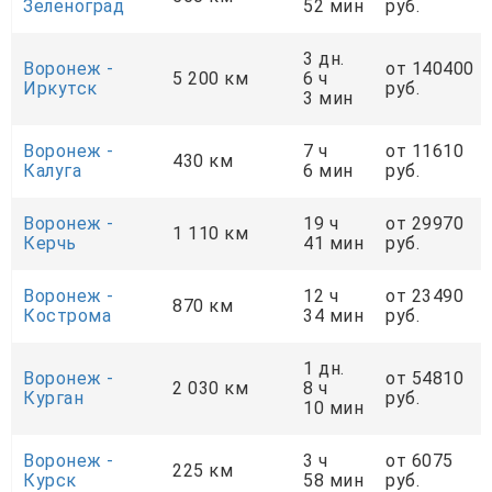
Зеленоград
52 мин
руб.
3 дн.
Воронеж -
от 140400
5 200 км
6 ч
Иркутск
руб.
3 мин
Воронеж -
7 ч
от 11610
430 км
Калуга
6 мин
руб.
Воронеж -
19 ч
от 29970
1 110 км
Керчь
41 мин
руб.
Воронеж -
12 ч
от 23490
870 км
Кострома
34 мин
руб.
1 дн.
Воронеж -
от 54810
2 030 км
8 ч
Курган
руб.
10 мин
Воронеж -
3 ч
от 6075
225 км
Курск
58 мин
руб.