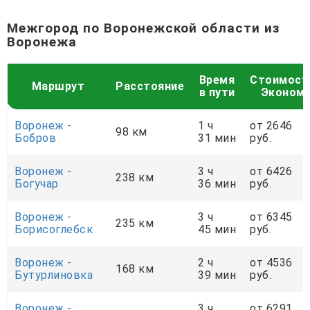
Межгород по Воронежской области из
Воронежа
Время
Стоимост
Маршрут
Расстояние
в пути
Эконом
Воронеж -
1 ч
от 2646
98 км
Бобров
31 мин
руб.
Воронеж -
3 ч
от 6426
238 км
Богучар
36 мин
руб.
Воронеж -
3 ч
от 6345
235 км
Борисоглебск
45 мин
руб.
Воронеж -
2 ч
от 4536
168 км
Бутурлиновка
39 мин
руб.
Воронеж -
3 ч
от 6291