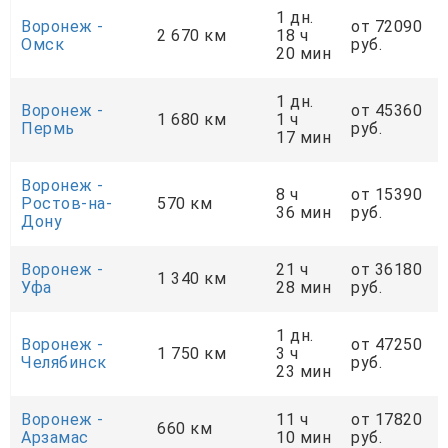
1 дн.
Воронеж -
от 72090
2 670 км
18 ч
Омск
руб.
20 мин
1 дн.
Воронеж -
от 45360
1 680 км
1 ч
Пермь
руб.
17 мин
Воронеж -
8 ч
от 15390
Ростов-на-
570 км
36 мин
руб.
Дону
Воронеж -
21 ч
от 36180
1 340 км
Уфа
28 мин
руб.
1 дн.
Воронеж -
от 47250
1 750 км
3 ч
Челябинск
руб.
23 мин
Воронеж -
11 ч
от 17820
660 км
Арзамас
10 мин
руб.