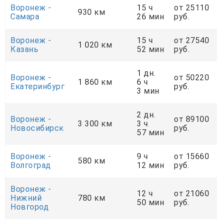
Воронеж -
15 ч
от 25110
930 км
Самара
26 мин
руб.
Воронеж -
15 ч
от 27540
1 020 км
Казань
52 мин
руб.
1 дн.
Воронеж -
от 50220
1 860 км
6 ч
Екатеринбург
руб.
3 мин
2 дн.
Воронеж -
от 89100
3 300 км
3 ч
Новосибирск
руб.
57 мин
Воронеж -
9 ч
от 15660
580 км
Волгоград
12 мин
руб.
Воронеж -
12 ч
от 21060
Нижний
780 км
50 мин
руб.
Новгород