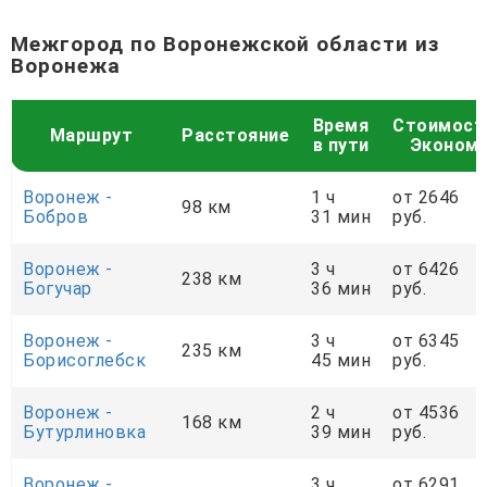
Межгород по Воронежской области из
Воронежа
Время
Стоимост
Маршрут
Расстояние
в пути
Эконом
Воронеж -
1 ч
от 2646
98 км
Бобров
31 мин
руб.
Воронеж -
3 ч
от 6426
238 км
Богучар
36 мин
руб.
Воронеж -
3 ч
от 6345
235 км
Борисоглебск
45 мин
руб.
Воронеж -
2 ч
от 4536
168 км
Бутурлиновка
39 мин
руб.
Воронеж -
3 ч
от 6291