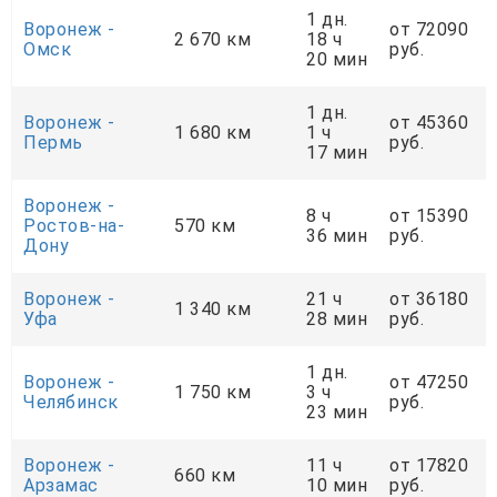
1 дн.
Воронеж -
от 72090
2 670 км
18 ч
Омск
руб.
20 мин
1 дн.
Воронеж -
от 45360
1 680 км
1 ч
Пермь
руб.
17 мин
Воронеж -
8 ч
от 15390
Ростов-на-
570 км
36 мин
руб.
Дону
Воронеж -
21 ч
от 36180
1 340 км
Уфа
28 мин
руб.
1 дн.
Воронеж -
от 47250
1 750 км
3 ч
Челябинск
руб.
23 мин
Воронеж -
11 ч
от 17820
660 км
Арзамас
10 мин
руб.