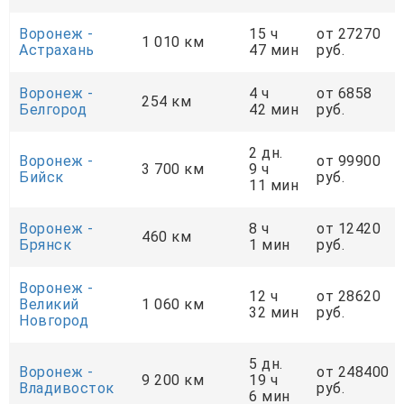
Воронеж -
15 ч
от 27270
1 010 км
Астрахань
47 мин
руб.
Воронеж -
4 ч
от 6858
254 км
Белгород
42 мин
руб.
2 дн.
Воронеж -
от 99900
3 700 км
9 ч
Бийск
руб.
11 мин
Воронеж -
8 ч
от 12420
460 км
Брянск
1 мин
руб.
Воронеж -
12 ч
от 28620
Великий
1 060 км
32 мин
руб.
Новгород
5 дн.
Воронеж -
от 248400
9 200 км
19 ч
Владивосток
руб.
6 мин