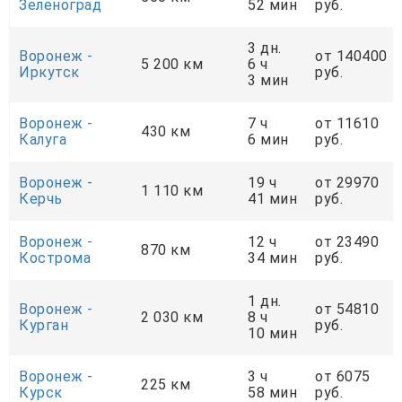
Зеленоград
52 мин
руб.
3 дн.
Воронеж -
от 140400
5 200 км
6 ч
Иркутск
руб.
3 мин
Воронеж -
7 ч
от 11610
430 км
Калуга
6 мин
руб.
Воронеж -
19 ч
от 29970
1 110 км
Керчь
41 мин
руб.
Воронеж -
12 ч
от 23490
870 км
Кострома
34 мин
руб.
1 дн.
Воронеж -
от 54810
2 030 км
8 ч
Курган
руб.
10 мин
Воронеж -
3 ч
от 6075
225 км
Курск
58 мин
руб.