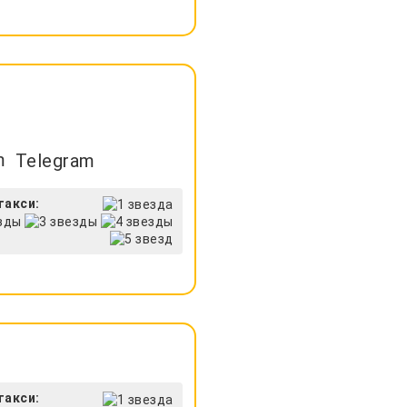
Telegram
такси:
такси: