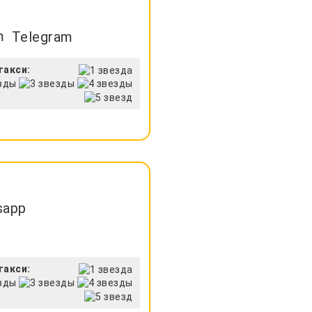
Telegram
такси:
sapp
такси: