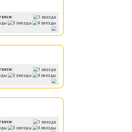
такси:
такси:
такси: