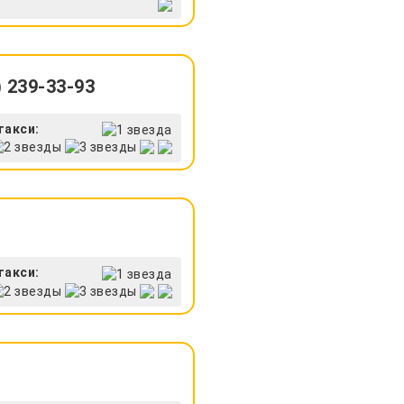
 239-33-93
такси:
такси: