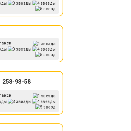
такси:
 258-98-58
такси: