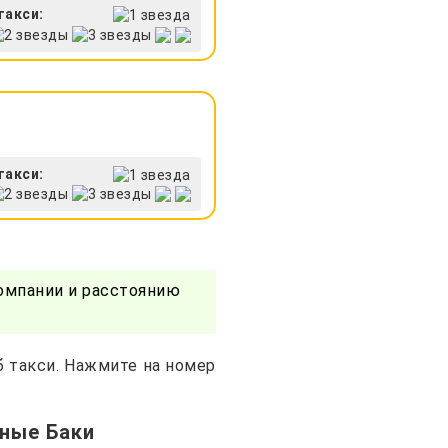
такси:
такси:
омпании и расстоянию
б такси. Нажмите на номер
сные Баки