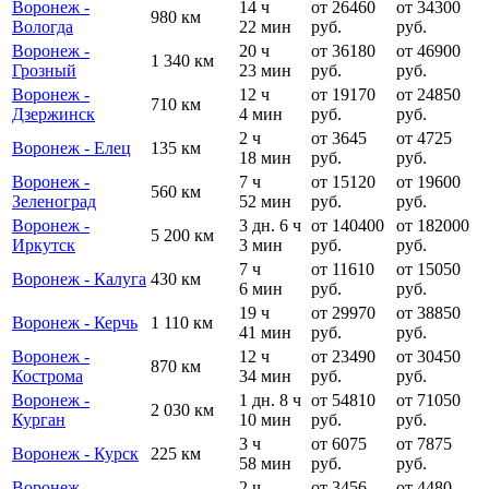
Воронеж -
14 ч
от 26460
от 34300
980 км
Вологда
22 мин
руб.
руб.
Воронеж -
20 ч
от 36180
от 46900
1 340 км
Грозный
23 мин
руб.
руб.
Воронеж -
12 ч
от 19170
от 24850
710 км
Дзержинск
4 мин
руб.
руб.
2 ч
от 3645
от 4725
Воронеж - Елец
135 км
18 мин
руб.
руб.
Воронеж -
7 ч
от 15120
от 19600
560 км
Зеленоград
52 мин
руб.
руб.
Воронеж -
3 дн. 6 ч
от 140400
от 182000
5 200 км
Иркутск
3 мин
руб.
руб.
7 ч
от 11610
от 15050
Воронеж - Калуга
430 км
6 мин
руб.
руб.
19 ч
от 29970
от 38850
Воронеж - Керчь
1 110 км
41 мин
руб.
руб.
Воронеж -
12 ч
от 23490
от 30450
870 км
Кострома
34 мин
руб.
руб.
Воронеж -
1 дн. 8 ч
от 54810
от 71050
2 030 км
Курган
10 мин
руб.
руб.
3 ч
от 6075
от 7875
Воронеж - Курск
225 км
58 мин
руб.
руб.
Воронеж -
2 ч
от 3456
от 4480