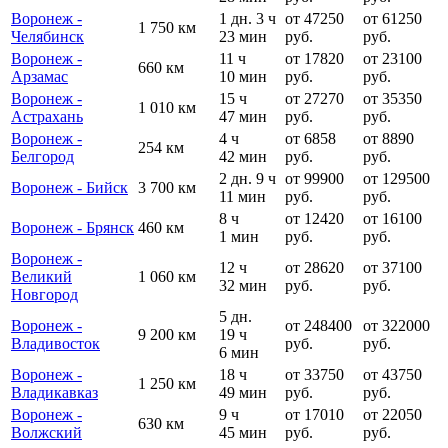
Воронеж -
1 дн. 3 ч
от 47250
от 61250
1 750 км
Челябинск
23 мин
руб.
руб.
Воронеж -
11 ч
от 17820
от 23100
660 км
Арзамас
10 мин
руб.
руб.
Воронеж -
15 ч
от 27270
от 35350
1 010 км
Астрахань
47 мин
руб.
руб.
Воронеж -
4 ч
от 6858
от 8890
254 км
Белгород
42 мин
руб.
руб.
2 дн. 9 ч
от 99900
от 129500
Воронеж - Бийск
3 700 км
11 мин
руб.
руб.
8 ч
от 12420
от 16100
Воронеж - Брянск
460 км
1 мин
руб.
руб.
Воронеж -
12 ч
от 28620
от 37100
Великий
1 060 км
32 мин
руб.
руб.
Новгород
5 дн.
Воронеж -
от 248400
от 322000
9 200 км
19 ч
Владивосток
руб.
руб.
6 мин
Воронеж -
18 ч
от 33750
от 43750
1 250 км
Владикавказ
49 мин
руб.
руб.
Воронеж -
9 ч
от 17010
от 22050
630 км
Волжский
45 мин
руб.
руб.