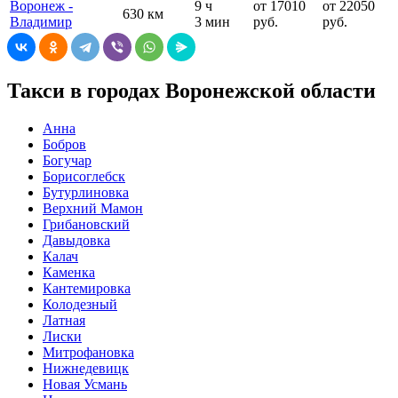
Воронеж -
9 ч
от 17010
от 22050
630 км
Владимир
3 мин
руб.
руб.
Такси в городах Воронежской области
Анна
Бобров
Богучар
Борисоглебск
Бутурлиновка
Верхний Мамон
Грибановский
Давыдовка
Калач
Каменка
Кантемировка
Колодезный
Латная
Лиски
Митрофановка
Нижнедевицк
Новая Усмань