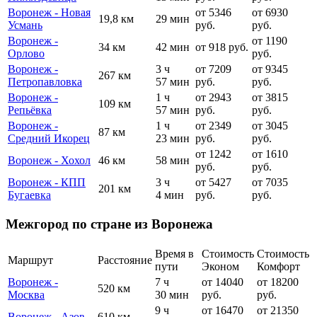
Воронеж - Новая
от 5346
от 6930
19,8 км
29 мин
Усмань
руб.
руб.
Воронеж -
от 1190
34 км
42 мин
от 918 руб.
Орлово
руб.
Воронеж -
3 ч
от 7209
от 9345
267 км
Петропавловка
57 мин
руб.
руб.
Воронеж -
1 ч
от 2943
от 3815
109 км
Репьёвка
57 мин
руб.
руб.
Воронеж -
1 ч
от 2349
от 3045
87 км
Средний Икорец
23 мин
руб.
руб.
от 1242
от 1610
Воронеж - Хохол
46 км
58 мин
руб.
руб.
Воронеж - КПП
3 ч
от 5427
от 7035
201 км
Бугаевка
4 мин
руб.
руб.
Межгород по стране из Воронежа
Время в
Стоимость
Стоимость
Маршрут
Расстояние
пути
Эконом
Комфорт
Воронеж -
7 ч
от 14040
от 18200
520 км
Москва
30 мин
руб.
руб.
9 ч
от 16470
от 21350
Воронеж - Азов
610 км