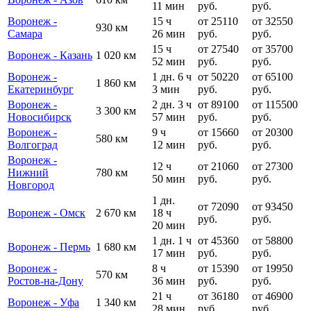
11 мин
руб.
руб.
Воронеж -
15 ч
от 25110
от 32550
930 км
Самара
26 мин
руб.
руб.
15 ч
от 27540
от 35700
Воронеж - Казань
1 020 км
52 мин
руб.
руб.
Воронеж -
1 дн. 6 ч
от 50220
от 65100
1 860 км
Екатеринбург
3 мин
руб.
руб.
Воронеж -
2 дн. 3 ч
от 89100
от 115500
3 300 км
Новосибирск
57 мин
руб.
руб.
Воронеж -
9 ч
от 15660
от 20300
580 км
Волгоград
12 мин
руб.
руб.
Воронеж -
12 ч
от 21060
от 27300
Нижний
780 км
50 мин
руб.
руб.
Новгород
1 дн.
от 72090
от 93450
Воронеж - Омск
2 670 км
18 ч
руб.
руб.
20 мин
1 дн. 1 ч
от 45360
от 58800
Воронеж - Пермь
1 680 км
17 мин
руб.
руб.
Воронеж -
8 ч
от 15390
от 19950
570 км
Ростов-на-Дону
36 мин
руб.
руб.
21 ч
от 36180
от 46900
Воронеж - Уфа
1 340 км
28 мин
руб.
руб.