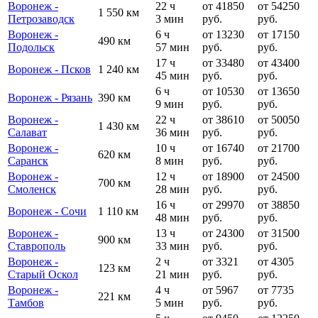
Воронеж -
22 ч
от 41850
от 54250
1 550 км
Петрозаводск
3 мин
руб.
руб.
Воронеж -
6 ч
от 13230
от 17150
490 км
Подольск
57 мин
руб.
руб.
17 ч
от 33480
от 43400
Воронеж - Псков
1 240 км
45 мин
руб.
руб.
6 ч
от 10530
от 13650
Воронеж - Рязань
390 км
9 мин
руб.
руб.
Воронеж -
22 ч
от 38610
от 50050
1 430 км
Салават
36 мин
руб.
руб.
Воронеж -
10 ч
от 16740
от 21700
620 км
Саранск
8 мин
руб.
руб.
Воронеж -
12 ч
от 18900
от 24500
700 км
Смоленск
28 мин
руб.
руб.
16 ч
от 29970
от 38850
Воронеж - Сочи
1 110 км
48 мин
руб.
руб.
Воронеж -
13 ч
от 24300
от 31500
900 км
Ставрополь
33 мин
руб.
руб.
Воронеж -
2 ч
от 3321
от 4305
123 км
Старый Оскол
21 мин
руб.
руб.
Воронеж -
4 ч
от 5967
от 7735
221 км
Тамбов
5 мин
руб.
руб.