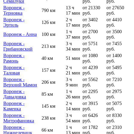
Семилуки
руб.
руб.
Воронеж -
13 ч
от 21330
от 27650
790 км
Терновка
17 мин
руб.
руб.
Воронеж -
2 ч
от 3402
от 4410
126 км
Эртиль
17 мин
руб.
руб.
1 ч
от 2700
от 3500
Воронеж - Анна
100 км
37 мин
руб.
руб.
Воронеж -
3 ч
от 5751
от 7455
213 км
Грибановский
34 мин
руб.
руб.
Воронеж -
от 1080
от 1400
40 км
51 мин
Рамонь
руб.
руб.
Воронеж -
2 ч
от 4239
от 5495
157 км
Таловая
21 мин
руб.
руб.
Воронеж -
3 ч
от 5562
от 7210
206 км
Верхний Мамон
9 мин
руб.
руб.
Воронеж -
1 ч
от 2295
от 2975
85 км
Давыдовка
26 мин
руб.
руб.
Воронеж -
2 ч
от 3915
от 5075
145 км
Каменка
14 мин
руб.
руб.
Воронеж -
3 ч
от 6426
от 8330
238 км
Митрофановка
54 мин
руб.
руб.
Воронеж -
1 ч
от 1782
от 2310
66 км
Нижнедевицк
13 мин
руб.
руб.