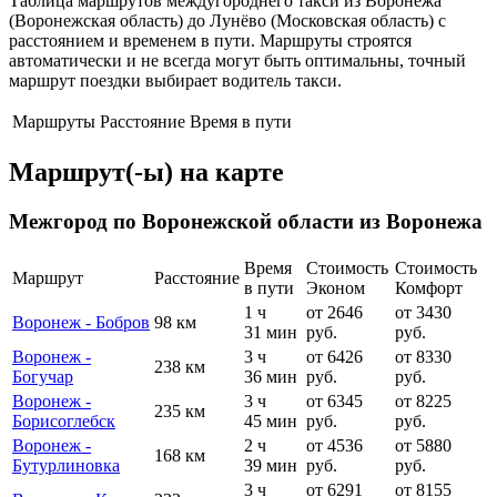
Таблица маршрутов междугороднего такси из Воронежа
(Воронежская область) до Лунёво (Московская область) с
расстоянием и временем в пути. Маршруты строятся
автоматически и не всегда могут быть оптимальны, точный
маршрут поездки выбирает водитель такси.
Маршруты
Расстояние
Время в пути
Маршрут(-ы) на карте
Межгород по Воронежской области из Воронежа
Время
Стоимость
Стоимость
Маршрут
Расстояние
в пути
Эконом
Комфорт
1 ч
от 2646
от 3430
Воронеж - Бобров
98 км
31 мин
руб.
руб.
Воронеж -
3 ч
от 6426
от 8330
238 км
Богучар
36 мин
руб.
руб.
Воронеж -
3 ч
от 6345
от 8225
235 км
Борисоглебск
45 мин
руб.
руб.
Воронеж -
2 ч
от 4536
от 5880
168 км
Бутурлиновка
39 мин
руб.
руб.
3 ч
от 6291
от 8155