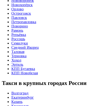
Нововоронеж
Новохопёрск
Орлово
Острогожск
Павловск
Петропавловка
Поворино
Рамонь
Репьёвка
Россошь
Семилуки
Средний Икорец
Таловая
Терновка
Хохол
Эртиль
КПП Бугаевка
КПП Новобелая
Такси в крупных городах России
Волгоград
Екатеринбург
Казань
Краснодар