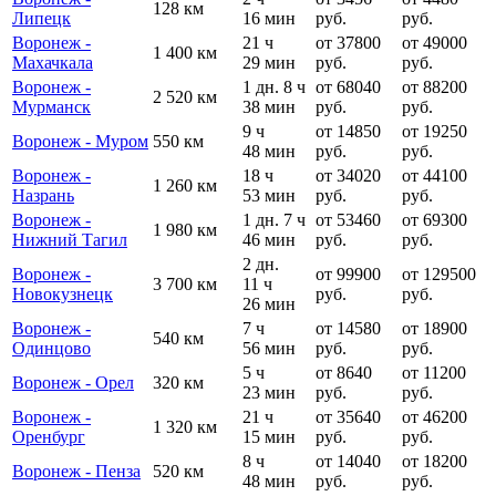
128 км
Липецк
16 мин
руб.
руб.
Воронеж -
21 ч
от 37800
от 49000
1 400 км
Махачкала
29 мин
руб.
руб.
Воронеж -
1 дн. 8 ч
от 68040
от 88200
2 520 км
Мурманск
38 мин
руб.
руб.
9 ч
от 14850
от 19250
Воронеж - Муром
550 км
48 мин
руб.
руб.
Воронеж -
18 ч
от 34020
от 44100
1 260 км
Назрань
53 мин
руб.
руб.
Воронеж -
1 дн. 7 ч
от 53460
от 69300
1 980 км
Нижний Тагил
46 мин
руб.
руб.
2 дн.
Воронеж -
от 99900
от 129500
3 700 км
11 ч
Новокузнецк
руб.
руб.
26 мин
Воронеж -
7 ч
от 14580
от 18900
540 км
Одинцово
56 мин
руб.
руб.
5 ч
от 8640
от 11200
Воронеж - Орел
320 км
23 мин
руб.
руб.
Воронеж -
21 ч
от 35640
от 46200
1 320 км
Оренбург
15 мин
руб.
руб.
8 ч
от 14040
от 18200
Воронеж - Пенза
520 км
48 мин
руб.
руб.