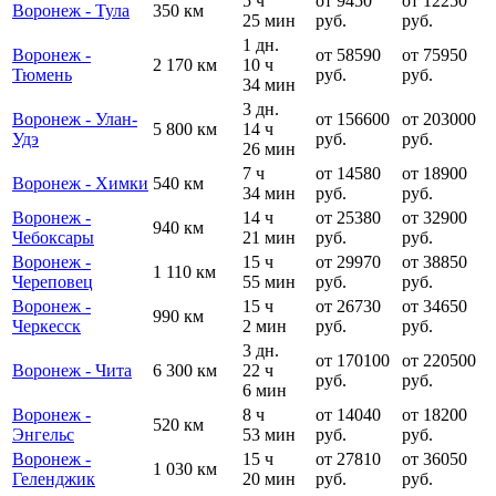
5 ч
от 9450
от 12250
Воронеж - Тула
350 км
25 мин
руб.
руб.
1 дн.
Воронеж -
от 58590
от 75950
2 170 км
10 ч
Тюмень
руб.
руб.
34 мин
3 дн.
Воронеж - Улан-
от 156600
от 203000
5 800 км
14 ч
Удэ
руб.
руб.
26 мин
7 ч
от 14580
от 18900
Воронеж - Химки
540 км
34 мин
руб.
руб.
Воронеж -
14 ч
от 25380
от 32900
940 км
Чебоксары
21 мин
руб.
руб.
Воронеж -
15 ч
от 29970
от 38850
1 110 км
Череповец
55 мин
руб.
руб.
Воронеж -
15 ч
от 26730
от 34650
990 км
Черкесск
2 мин
руб.
руб.
3 дн.
от 170100
от 220500
Воронеж - Чита
6 300 км
22 ч
руб.
руб.
6 мин
Воронеж -
8 ч
от 14040
от 18200
520 км
Энгельс
53 мин
руб.
руб.
Воронеж -
15 ч
от 27810
от 36050
1 030 км
Геленджик
20 мин
руб.
руб.