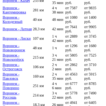
Воронеж - Калач
233 км
35 мин
руб.
руб.
Воронеж -
4 ч
от 7587
от 9835
281 км
Кантемировка
38 мин
руб.
руб.
Воронеж -
от 1080
от 1400
40 км
48 мин
Колодезный
руб.
руб.
от 7641
от 9905
Воронеж - Латная
28,3 км
42 мин
руб.
руб.
1 ч
от 2889
от 3745
Воронеж - Лиски
107 км
42 мин
руб.
руб.
Воронеж -
от 1296
от 1680
48 км
1 ч
Нововоронеж
руб.
руб.
Воронеж -
3 ч
от 5805
от 7525
215 км
Новохопёрск
21 мин
руб.
руб.
Воронеж -
2 ч
от 2862
от 3710
106 км
Острогожск
2 мин
руб.
руб.
Воронеж -
2 ч
от 4563
от 5915
169 км
Павловск
35 мин
руб.
руб.
Воронеж -
4 ч
от 6777
от 8785
251 км
Поворино
6 мин
руб.
руб.
Воронеж -
3 ч
от 5778
от 7490
214 км
Россошь
22 мин
руб.
руб.
Воронеж -
от 4941
от 6405
18,3 км
26 мин