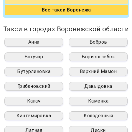
Все такси Воронежа
Такси в городах Воронежской области
Анна
Бобров
Богучар
Борисоглебск
Бутурлиновка
Верхний Мамон
Грибановский
Давыдовка
Калач
Каменка
Кантемировка
Колодезный
Латная
Лиски