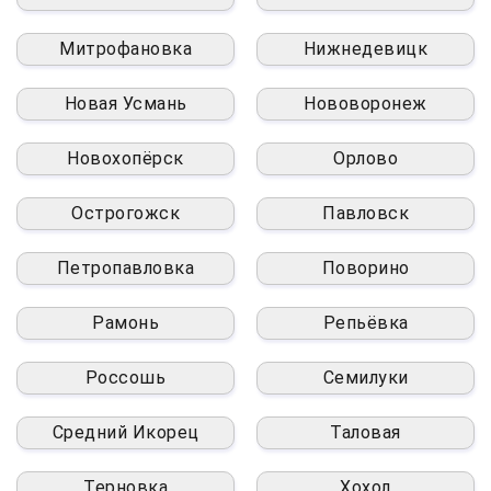
Митрофановка
Нижнедевицк
Новая Усмань
Нововоронеж
Новохопёрск
Орлово
Острогожск
Павловск
Петропавловка
Поворино
Рамонь
Репьёвка
Россошь
Семилуки
Средний Икорец
Таловая
Терновка
Хохол