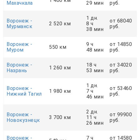
1 400 км
Махачкала
29 мин
руб.
1 дн.
Воронеж -
от 68040
2 520 км
8 ч
Мурманск
руб.
38 мин
Воронеж -
9 ч
от 14850
550 км
Муром
48 мин
руб.
Воронеж -
18 ч
от 34020
1 260 км
Назрань
53 мин
руб.
1 дн.
Воронеж -
от 53460
1 980 км
7 ч
Нижний Тагил
руб.
46 мин
2 дн.
Воронеж -
от 99900
3 700 км
11 ч
Новокузнецк
руб.
26 мин
Воронеж -
7 ч
от 14580