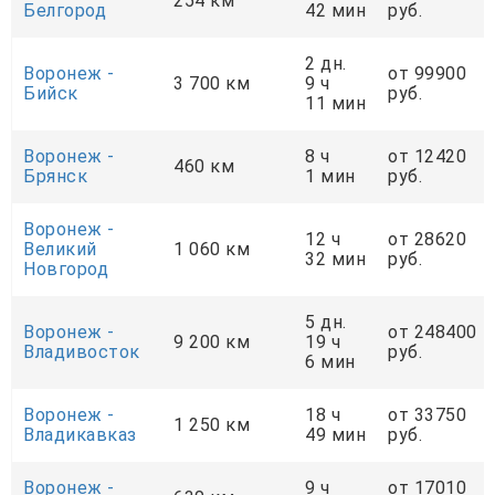
254 км
Белгород
42 мин
руб.
2 дн.
Воронеж -
от 99900
3 700 км
9 ч
Бийск
руб.
11 мин
Воронеж -
8 ч
от 12420
460 км
Брянск
1 мин
руб.
Воронеж -
12 ч
от 28620
Великий
1 060 км
32 мин
руб.
Новгород
5 дн.
Воронеж -
от 248400
9 200 км
19 ч
Владивосток
руб.
6 мин
Воронеж -
18 ч
от 33750
1 250 км
Владикавказ
49 мин
руб.
Воронеж -
9 ч
от 17010