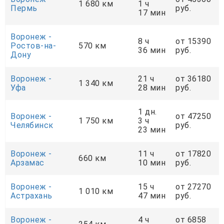
1 680 км
1 ч
Пермь
руб.
17 мин
Воронеж -
8 ч
от 15390
Ростов-на-
570 км
36 мин
руб.
Дону
Воронеж -
21 ч
от 36180
1 340 км
Уфа
28 мин
руб.
1 дн.
Воронеж -
от 47250
1 750 км
3 ч
Челябинск
руб.
23 мин
Воронеж -
11 ч
от 17820
660 км
Арзамас
10 мин
руб.
Воронеж -
15 ч
от 27270
1 010 км
Астрахань
47 мин
руб.
Воронеж -
4 ч
от 6858