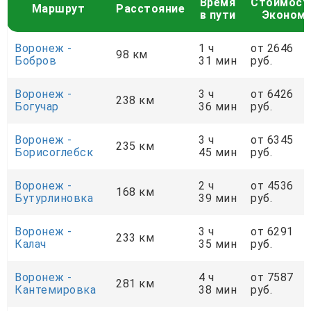
Время
Стоимост
Маршрут
Расстояние
в пути
Эконом
Воронеж -
1 ч
от 2646
98 км
Бобров
31 мин
руб.
Воронеж -
3 ч
от 6426
238 км
Богучар
36 мин
руб.
Воронеж -
3 ч
от 6345
235 км
Борисоглебск
45 мин
руб.
Воронеж -
2 ч
от 4536
168 км
Бутурлиновка
39 мин
руб.
Воронеж -
3 ч
от 6291
233 км
Калач
35 мин
руб.
Воронеж -
4 ч
от 7587
281 км
Кантемировка
38 мин
руб.