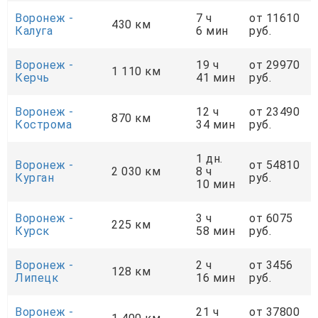
Воронеж -
7 ч
от 11610
430 км
Калуга
6 мин
руб.
Воронеж -
19 ч
от 29970
1 110 км
Керчь
41 мин
руб.
Воронеж -
12 ч
от 23490
870 км
Кострома
34 мин
руб.
1 дн.
Воронеж -
от 54810
2 030 км
8 ч
Курган
руб.
10 мин
Воронеж -
3 ч
от 6075
225 км
Курск
58 мин
руб.
Воронеж -
2 ч
от 3456
128 км
Липецк
16 мин
руб.
Воронеж -
21 ч
от 37800