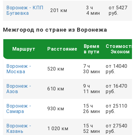
Воронеж - КПП
3 ч
от 5427
201 км
Бугаевка
4 мин
руб.
Межгород по стране из Воронежа
Время
Стоимость
Маршрут
Расстояние
в пути
Эконом
Воронеж -
7 ч
от 14040
520 км
Москва
30 мин
руб.
Воронеж -
9 ч
от 16470
610 км
Азов
11 мин
руб.
Воронеж -
15 ч
от 25110
930 км
Самара
26 мин
руб.
Воронеж -
15 ч
от 27540
1 020 км
Казань
52 мин
руб.