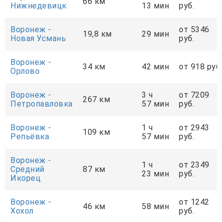
66 км
Нижнедевицк
13 мин
руб.
Воронеж -
от 5346
19,8 км
29 мин
Новая Усмань
руб.
Воронеж -
34 км
42 мин
от 918 руб
Орлово
Воронеж -
3 ч
от 7209
267 км
Петропавловка
57 мин
руб.
Воронеж -
1 ч
от 2943
109 км
Репьёвка
57 мин
руб.
Воронеж -
1 ч
от 2349
Средний
87 км
23 мин
руб.
Икорец
Воронеж -
от 1242
46 км
58 мин
Хохол
руб.