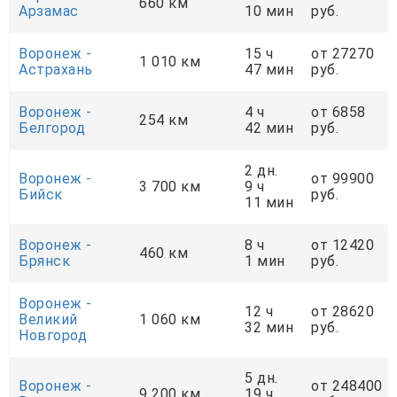
660 км
Арзамас
10 мин
руб.
Воронеж -
15 ч
от 27270
1 010 км
Астрахань
47 мин
руб.
Воронеж -
4 ч
от 6858
254 км
Белгород
42 мин
руб.
2 дн.
Воронеж -
от 99900
3 700 км
9 ч
Бийск
руб.
11 мин
Воронеж -
8 ч
от 12420
460 км
Брянск
1 мин
руб.
Воронеж -
12 ч
от 28620
Великий
1 060 км
32 мин
руб.
Новгород
5 дн.
Воронеж -
от 248400
9 200 км
19 ч