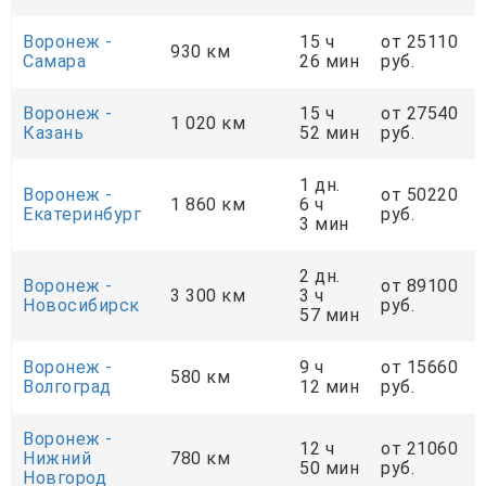
Воронеж -
15 ч
от 25110
930 км
Самара
26 мин
руб.
Воронеж -
15 ч
от 27540
1 020 км
Казань
52 мин
руб.
1 дн.
Воронеж -
от 50220
1 860 км
6 ч
Екатеринбург
руб.
3 мин
2 дн.
Воронеж -
от 89100
3 300 км
3 ч
Новосибирск
руб.
57 мин
Воронеж -
9 ч
от 15660
580 км
Волгоград
12 мин
руб.
Воронеж -
12 ч
от 21060
Нижний
780 км
50 мин
руб.
Новгород