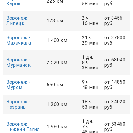
225 км
Курск
58 мин
руб.
Воронеж -
2 ч
от 3456
128 км
Липецк
16 мин
руб.
Воронеж -
21 ч
от 37800
1 400 км
Махачкала
29 мин
руб.
1 дн.
Воронеж -
от 68040
2 520 км
8 ч
Мурманск
руб.
38 мин
Воронеж -
9 ч
от 14850
550 км
Муром
48 мин
руб.
Воронеж -
18 ч
от 34020
1 260 км
Назрань
53 мин
руб.
1 дн.
Воронеж -
от 53460
1 980 км
7 ч
Нижний Тагил
руб.
46 мин