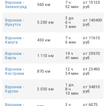
Воронеж -
7 ч
от 15120
560 км
Зеленоград
52 мин
руб.
3 дн.
Воронеж -
от 140400
5 200 км
6 ч
Иркутск
руб.
3 мин
Воронеж -
7 ч
от 11610
430 км
Калуга
6 мин
руб.
Воронеж -
19 ч
от 29970
1 110 км
Керчь
41 мин
руб.
Воронеж -
12 ч
от 23490
870 км
Кострома
34 мин
руб.
1 дн.
Воронеж -
от 54810
2 030 км
8 ч
Курган
руб.
10 мин
Воронеж -
3 ч
от 6075