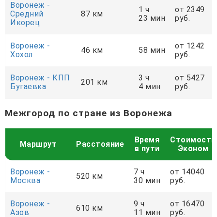
Воронеж -
1 ч
от 2349
Средний
87 км
23 мин
руб.
Икорец
Воронеж -
от 1242
46 км
58 мин
Хохол
руб.
Воронеж - КПП
3 ч
от 5427
201 км
Бугаевка
4 мин
руб.
Межгород по стране из Воронежа
Время
Стоимость
Маршрут
Расстояние
в пути
Эконом
Воронеж -
7 ч
от 14040
520 км
Москва
30 мин
руб.
Воронеж -
9 ч
от 16470
610 км
Азов
11 мин
руб.