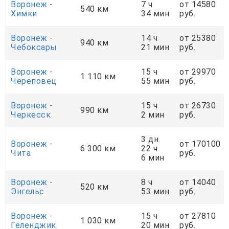
Воронеж -
7 ч
от 14580
540 км
Химки
34 мин
руб.
Воронеж -
14 ч
от 25380
940 км
Чебоксары
21 мин
руб.
Воронеж -
15 ч
от 29970
1 110 км
Череповец
55 мин
руб.
Воронеж -
15 ч
от 26730
990 км
Черкесск
2 мин
руб.
3 дн.
Воронеж -
от 170100
6 300 км
22 ч
Чита
руб.
6 мин
Воронеж -
8 ч
от 14040
520 км
Энгельс
53 мин
руб.
Воронеж -
15 ч
от 27810
1 030 км
Геленджик
20 мин
руб.