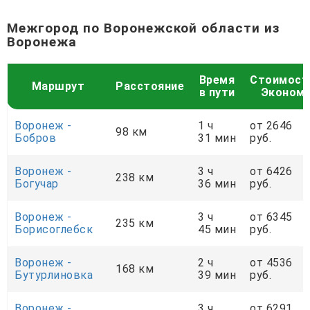
Межгород по Воронежской области из
Воронежа
Время
Стоимост
Маршрут
Расстояние
в пути
Эконом
Воронеж -
1 ч
от 2646
98 км
Бобров
31 мин
руб.
Воронеж -
3 ч
от 6426
238 км
Богучар
36 мин
руб.
Воронеж -
3 ч
от 6345
235 км
Борисоглебск
45 мин
руб.
Воронеж -
2 ч
от 4536
168 км
Бутурлиновка
39 мин
руб.
Воронеж -
3 ч
от 6291