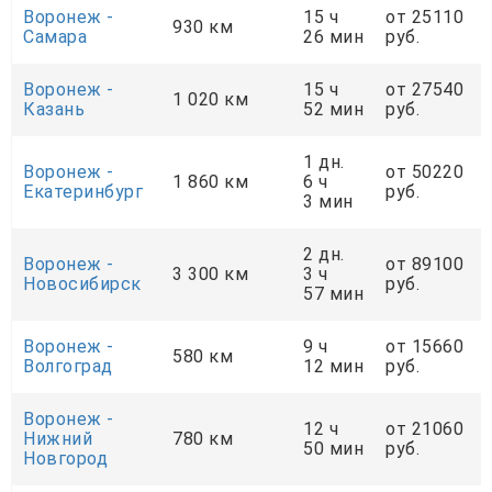
Воронеж -
15 ч
от 25110
930 км
Самара
26 мин
руб.
Воронеж -
15 ч
от 27540
1 020 км
Казань
52 мин
руб.
1 дн.
Воронеж -
от 50220
1 860 км
6 ч
Екатеринбург
руб.
3 мин
2 дн.
Воронеж -
от 89100
3 300 км
3 ч
Новосибирск
руб.
57 мин
Воронеж -
9 ч
от 15660
580 км
Волгоград
12 мин
руб.
Воронеж -
12 ч
от 21060
Нижний
780 км
50 мин
руб.
Новгород