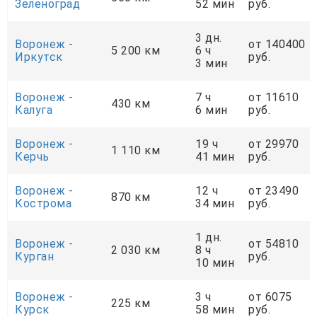
Зеленоград
52 мин
руб.
3 дн.
Воронеж -
от 140400
5 200 км
6 ч
Иркутск
руб.
3 мин
Воронеж -
7 ч
от 11610
430 км
Калуга
6 мин
руб.
Воронеж -
19 ч
от 29970
1 110 км
Керчь
41 мин
руб.
Воронеж -
12 ч
от 23490
870 км
Кострома
34 мин
руб.
1 дн.
Воронеж -
от 54810
2 030 км
8 ч
Курган
руб.
10 мин
Воронеж -
3 ч
от 6075
225 км
Курск
58 мин
руб.