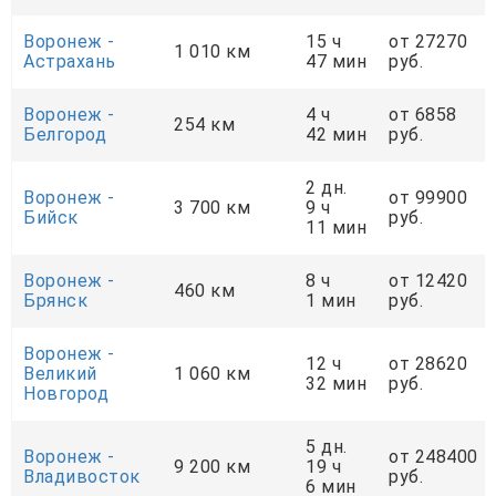
Воронеж -
15 ч
от 27270
1 010 км
Астрахань
47 мин
руб.
Воронеж -
4 ч
от 6858
254 км
Белгород
42 мин
руб.
2 дн.
Воронеж -
от 99900
3 700 км
9 ч
Бийск
руб.
11 мин
Воронеж -
8 ч
от 12420
460 км
Брянск
1 мин
руб.
Воронеж -
12 ч
от 28620
Великий
1 060 км
32 мин
руб.
Новгород
5 дн.
Воронеж -
от 248400
9 200 км
19 ч
Владивосток
руб.
6 мин