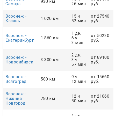
930 км
Самара
26 мин
руб.
Воронеж -
15 ч
от 27540
1 020 км
Казань
52 мин
руб.
1 дн.
Воронеж -
от 50220
1 860 км
6 ч
Екатеринбург
руб.
3 мин
2 дн.
Воронеж -
от 89100
3 300 км
3 ч
Новосибирск
руб.
57 мин
Воронеж -
9 ч
от 15660
580 км
Волгоград
12 мин
руб.
Воронеж -
12 ч
от 21060
Нижний
780 км
50 мин
руб.
Новгород
1 дн.