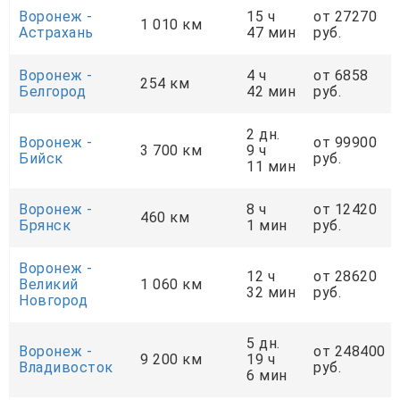
Воронеж -
15 ч
от 27270
1 010 км
Астрахань
47 мин
руб.
Воронеж -
4 ч
от 6858
254 км
Белгород
42 мин
руб.
2 дн.
Воронеж -
от 99900
3 700 км
9 ч
Бийск
руб.
11 мин
Воронеж -
8 ч
от 12420
460 км
Брянск
1 мин
руб.
Воронеж -
12 ч
от 28620
Великий
1 060 км
32 мин
руб.
Новгород
5 дн.
Воронеж -
от 248400
9 200 км
19 ч
Владивосток
руб.
6 мин