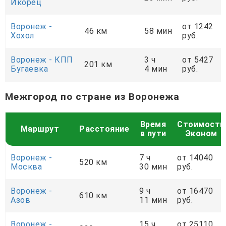
Икорец
Воронеж -
от 1242
46 км
58 мин
Хохол
руб.
Воронеж - КПП
3 ч
от 5427
201 км
Бугаевка
4 мин
руб.
Межгород по стране из Воронежа
Время
Стоимость
Маршрут
Расстояние
в пути
Эконом
Воронеж -
7 ч
от 14040
520 км
Москва
30 мин
руб.
Воронеж -
9 ч
от 16470
610 км
Азов
11 мин
руб.
Воронеж -
15 ч
от 25110