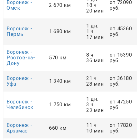
Воронеж -
от 72090
2 670 км
18 ч
Омск
руб.
20 мин
1 дн.
Воронеж -
от 45360
1 680 км
1 ч
Пермь
руб.
17 мин
Воронеж -
8 ч
от 15390
Ростов-на-
570 км
36 мин
руб.
Дону
Воронеж -
21 ч
от 36180
1 340 км
Уфа
28 мин
руб.
1 дн.
Воронеж -
от 47250
1 750 км
3 ч
Челябинск
руб.
23 мин
Воронеж -
11 ч
от 17820
660 км
Арзамас
10 мин
руб.