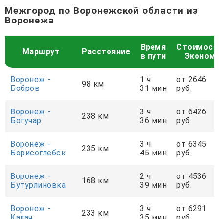
Межгород по Воронежской области из
Воронежа
Время
Стоимост
Маршрут
Расстояние
в пути
Эконом
Воронеж -
1 ч
от 2646
98 км
Бобров
31 мин
руб.
Воронеж -
3 ч
от 6426
238 км
Богучар
36 мин
руб.
Воронеж -
3 ч
от 6345
235 км
Борисоглебск
45 мин
руб.
Воронеж -
2 ч
от 4536
168 км
Бутурлиновка
39 мин
руб.
Воронеж -
3 ч
от 6291
233 км
Калач
35 мин
руб.